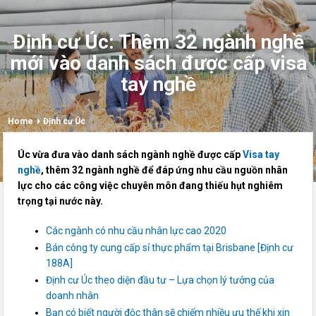
Định cư Úc: Thêm 32 ngành nghề
mới vào danh sách được cấp visa
tay nghề
Home
Định cư Úc
Úc vừa đưa vào danh sách ngành nghề được cấp
Visa tay
nghề
, thêm 32 ngành nghề để đáp ứng nhu cầu nguồn nhân
lực cho các công việc chuyên môn đang thiếu hụt nghiêm
trọng tại nước này.
Các ngành có nhu cầu nhân lực cao 2020
Bán công ty cung cấp sỉ thực phẩm tại Brisbane [Định cư
188A]
Định cư Úc theo diện đầu tư – Lựa chọn lý tưởng của
doanh nhân
Bạn có biết người độc thân sẽ chiếm nhiều ưu thế khi xin