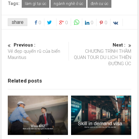
Tags:
làm gì tại úc
ngành nghề ở úc
định cư úc
share
0
0
0
0
Previous :
Next :
Vẻ đẹp quyến rũ của biển
CHƯƠNG TRÌNH THĂM
Mauritius
QUAN TOUR DU LỊCH THIÊN
ĐƯỜNG ÚC
Related posts