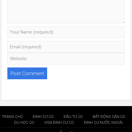
TRANG CHỦ
ĐỊNH CƯ ÚC
ĐẦU TƯ ÚC
BẤT ĐỘNG SẢN ÚC
DU HỌC ÚC
VISA ĐỊNH CƯ ÚC
ĐỊNH CƯ NƯỚC NGOÀI