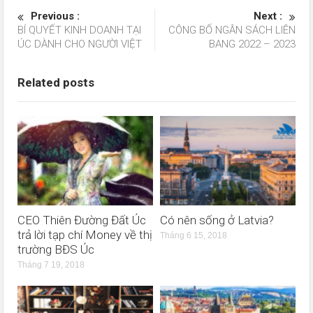
Previous :
Next :
BÍ QUYẾT KINH DOANH TẠI
CÔNG BỐ NGÂN SÁCH LIÊN
ÚC DÀNH CHO NGƯỜI VIỆT
BANG 2022 – 2023
Related posts
CEO Thiên Đường Đất Úc
Có nên sống ở Latvia?
trả lời tạp chí Money về thị
Tháng 6 15, 2018
trường BĐS Úc
Tháng 7 19, 2018