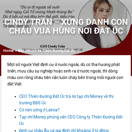
CINDY TRẦN – XỨNG DANH CON
CHÁU VUA HÙNG NƠI ĐẤT ÚC
Home
Báo chí nói về Thiên Đường Đất Úc
Một số người Việt định cư ở nước ngoài, dù có tha hương phát
triển, mưu cầu sự nghiệp hoặc sinh ra ở nước ngoài, thì dòng
máu con rồng cháu tiên vẫn luôn chảy bên trong mỗi người con
đất Việt.
CEO Thiên Đường Đất Úc trả lời tạp chí Money về thị
trường BĐS Úc
Có nên sống ở Latvia?
Tạp chí Money phỏng vấn CEO Công ty Thiên Đường Đất
Úc
Định cư châu Âu cả gia đình chỉ khoảng 3 tỷ đồng