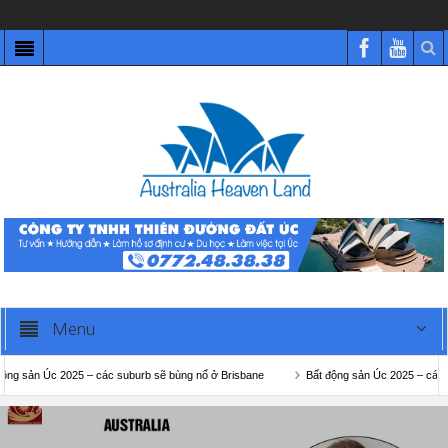
Menu
ản Úc 2025 – các suburb sẽ bùng nổ ở Brisbane
Bất động sản Úc 2025 – các subur