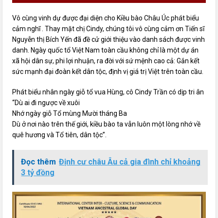
Vô cùng vinh dự được đại diện cho Kiều bào Châu Úc phát biểu
cảm nghĩ . Thay mặt chị Cindy, chúng tôi vô cùng cảm ơn Tiến sĩ
Nguyễn thị Bích Yến đã đề cử giới thiệu vào danh sách được vinh
danh. Ngày quốc tổ Việt Nam toàn cầu không chỉ là một dự án
xã hội dân sự, phi lợi nhuận, ra đời với sứ mệnh cao cả: Gắn kết
sức mạnh đại đoàn kết dân tộc, định vị giá trị Việt trên toàn cầu.
Phát biểu nhân ngày giỗ tổ vua Hùng, cô Cindy Trần có dịp tri ân
“Dù ai đi ngược về xuôi
Nhớ ngày giỗ Tổ mùng Mười tháng Ba
Dù ở nơi nào trên thế giới, kiều bào ta vẫn luôn một lòng nhớ về
quê hương và Tổ tiên, dân tộc”.
Đọc thêm
Định cư châu Âu cả gia đình chỉ khoảng
3 tỷ đồng