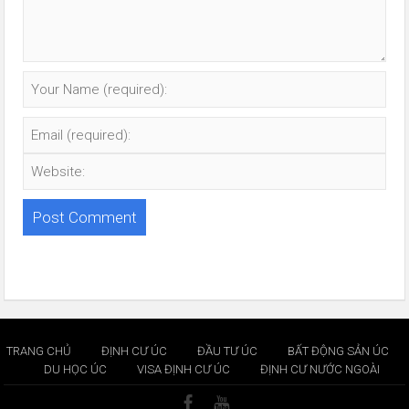
TRANG CHỦ
ĐỊNH CƯ ÚC
ĐẦU TƯ ÚC
BẤT ĐỘNG SẢN ÚC
DU HỌC ÚC
VISA ĐỊNH CƯ ÚC
ĐỊNH CƯ NƯỚC NGOÀI