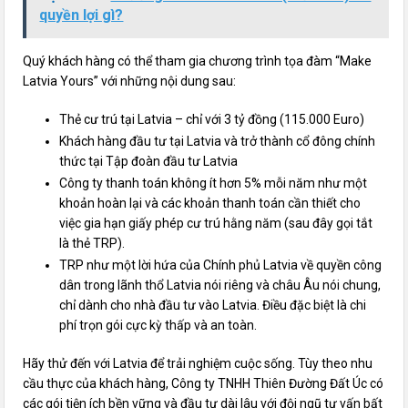
quyền lợi gì?
Quý khách hàng có thể tham gia chương trình tọa đàm “Make
Latvia Yours” với những nội dung sau:
Thẻ cư trú tại Latvia – chỉ với 3 tỷ đồng (115.000 Euro)
Khách hàng đầu tư tại Latvia và trở thành cổ đông chính
thức tại Tập đoàn đầu tư Latvia
Công ty thanh toán không ít hơn 5% mỗi năm như một
khoản hoàn lại và các khoản thanh toán cần thiết cho
việc gia hạn giấy phép cư trú hằng năm (sau đây gọi tắt
là thẻ TRP).
TRP như một lời hứa của Chính phủ Latvia về quyền công
dân trong lãnh thổ Latvia nói riêng và châu Âu nói chung,
chỉ dành cho nhà đầu tư vào Latvia. Điều đặc biệt là chi
phí trọn gói cực kỳ thấp và an toàn.
Hãy thử đến với Latvia để trải nghiệm cuộc sống. Tùy theo nhu
cầu thực của khách hàng, Công ty TNHH Thiên Đường Đất Úc có
các gói tiện ích bền vững và đầu tư dài lâu với đội ngũ tư vấn bất