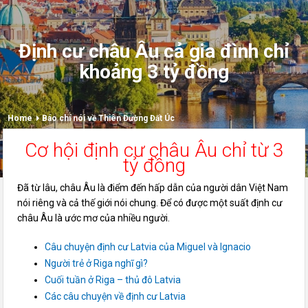
Định cư châu Âu cả gia đình chỉ
khoảng 3 tỷ đồng
Home
Báo chí nói về Thiên Đường Đất Úc
Cơ hội định cư châu Âu chỉ từ 3
tỷ đồng
Đã từ lâu, châu Âu là điểm đến hấp dẫn của người dân Việt Nam
nói riêng và cả thế giới nói chung. Để có được một suất định cư
châu Âu là ước mơ của nhiều người.
Câu chuyện định cư Latvia của Miguel và Ignacio
Người trẻ ở Riga nghĩ gì?
Cuối tuần ở Riga – thủ đô Latvia
Các câu chuyện về định cư Latvia