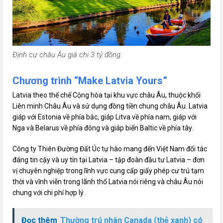
Định cư châu Âu giá chi 3 tỷ đồng.
Chương trình “Make Latvia Yours”
Latvia theo thể chế Cộng hòa tại khu vực châu Âu, thuộc khối
Liên minh Châu Âu và sử dụng đồng tiền chung châu Âu. Latvia
giáp với Estonia về phía bắc, giáp Litva về phía nam, giáp với
Nga và Belarus về phía đông và giáp biển Baltic về phía tây.
Công ty Thiên Đường Đất Úc tự hào mang đến Việt Nam đối tác
đáng tin cậy và uy tín tại Latvia – tập đoàn đầu tư Latvia – đơn
vị chuyên nghiệp trong lĩnh vực cung cấp giấy phép cư trú tạm
thời và vĩnh viễn trong lãnh thổ Latvia nói riêng và châu Âu nói
chung với chi phí hợp lý.
Đọc thêm
Thường trú nhân Canada (thẻ xanh) có