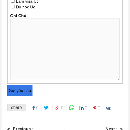
Làm visa Úc
Du học Úc
Ghi Chú:
share
0
0
0
0
Previous :
Next :