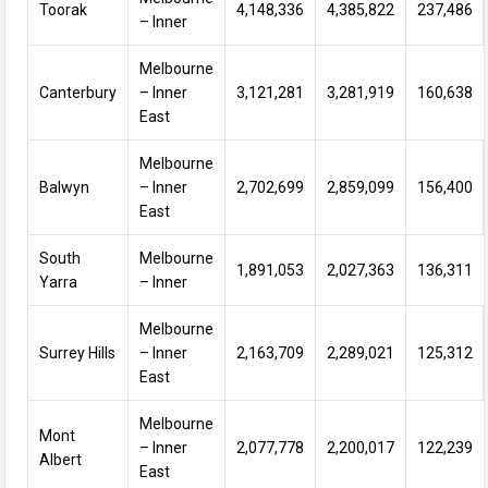
Toorak
4,148,336
4,385,822
237,486
– Inner
Melbourne
Canterbury
– Inner
3,121,281
3,281,919
160,638
East
Melbourne
Balwyn
– Inner
2,702,699
2,859,099
156,400
East
South
Melbourne
1,891,053
2,027,363
136,311
Yarra
– Inner
Melbourne
Surrey Hills
– Inner
2,163,709
2,289,021
125,312
East
Melbourne
Mont
– Inner
2,077,778
2,200,017
122,239
Albert
East