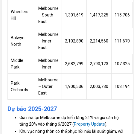
Melbourne
Wheelers
– South
1,301,619
1,417,325
115,706
Hill
East
Melbourne
Balwyn
– Inner
2,102,890
2,214,560
111,670
North
East
Middle
Melbourne
2,682,799
2,790,123
107,325
Park
– Inner
Melbourne
Park
– Outer
1,900,536
2,003,730
103,194
Orchards
East
Dự báo 2025-2027
Giá nhà tại Melbourne dự kiến tăng 21% và giá căn hộ
tăng 20% vào tháng 6/2027 (
Property Update
).
Khu vực nông thôn có thể phục hồi nếu lãi suất giảm, với