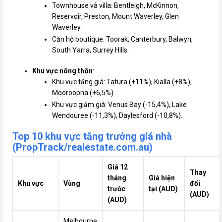
Townhouse và villa: Bentleigh, McKinnon,
Reservoir, Preston, Mount Waverley, Glen
Waverley.
Căn hộ boutique: Toorak, Canterbury, Balwyn,
South Yarra, Surrey Hills.
Khu vực nông thôn
:
Khu vực tăng giá: Tatura (+11%), Kialla (+8%),
Mooroopna (+6,5%).
Khu vực giảm giá: Venus Bay (-15,4%), Lake
Wendouree (-11,3%), Daylesford (-10,8%).
Top 10 khu vực tăng trưởng giá nhà
(PropTrack/realestate.com.au)
Giá 12
Thay
tháng
Giá hiện
Khu vực
Vùng
đổi
trước
tại (AUD)
(AUD)
(AUD)
Melbourne