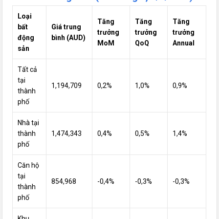
Loại
Tăng
Tăng
Tăng
bất
Giá trung
trưởng
trưởng
trưởng
động
bình (AUD)
MoM
QoQ
Annual
sản
Tất cả
tại
1,194,709
0,2%
1,0%
0,9%
thành
phố
Nhà tại
thành
1,474,343
0,4%
0,5%
1,4%
phố
Căn hộ
tại
854,968
-0,4%
-0,3%
-0,3%
thành
phố
Khu