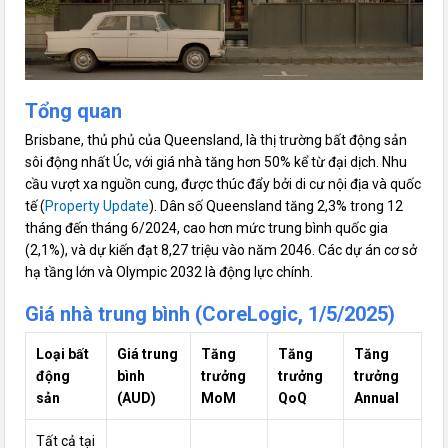
Tổng quan
Brisbane, thủ phủ của Queensland, là thị trường bất động sản
sôi động nhất Úc, với giá nhà tăng hơn 50% kể từ đại dịch. Nhu
cầu vượt xa nguồn cung, được thúc đẩy bởi di cư nội địa và quốc
tế (
Property Update
). Dân số Queensland tăng 2,3% trong 12
tháng đến tháng 6/2024, cao hơn mức trung bình quốc gia
(2,1%), và dự kiến đạt 8,27 triệu vào năm 2046. Các dự án cơ sở
hạ tầng lớn và Olympic 2032 là động lực chính.
Giá nhà trung bình (CoreLogic, 1/5/2025)
Loại bất
Giá trung
Tăng
Tăng
Tăng
động
bình
trưởng
trưởng
trưởng
sản
(AUD)
MoM
QoQ
Annual
Tất cả tại