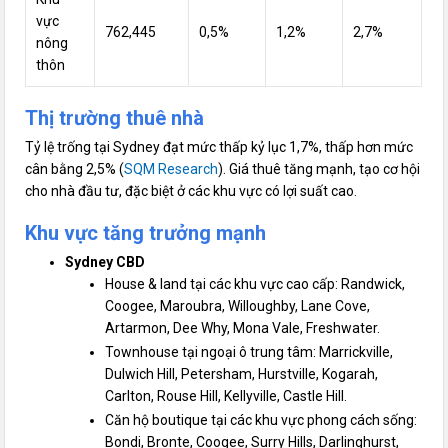
vực
762,445
0,5%
1,2%
2,7%
nông
thôn
Thị trường thuê nhà
Tỷ lệ trống tại Sydney đạt mức thấp kỷ lục 1,7%, thấp hơn mức
cân bằng 2,5% (
SQM Research
). Giá thuê tăng mạnh, tạo cơ hội
cho nhà đầu tư, đặc biệt ở các khu vực có lợi suất cao.
Khu vực tăng trưởng mạnh
Sydney CBD
House & land tại các khu vực cao cấp: Randwick,
Coogee, Maroubra, Willoughby, Lane Cove,
Artarmon, Dee Why, Mona Vale, Freshwater.
Townhouse tại ngoại ô trung tâm: Marrickville,
Dulwich Hill, Petersham, Hurstville, Kogarah,
Carlton, Rouse Hill, Kellyville, Castle Hill.
Căn hộ boutique tại các khu vực phong cách sống:
Bondi, Bronte, Coogee, Surry Hills, Darlinghurst,