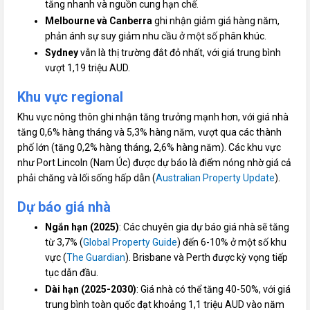
tăng nhanh và nguồn cung hạn chế.
Melbourne và Canberra
ghi nhận giảm giá hàng năm,
phản ánh sự suy giảm nhu cầu ở một số phân khúc.
Sydney
vẫn là thị trường đắt đỏ nhất, với giá trung bình
vượt 1,19 triệu AUD.
Khu vực regional
Khu vực nông thôn ghi nhận tăng trưởng mạnh hơn, với giá nhà
tăng 0,6% hàng tháng và 5,3% hàng năm, vượt qua các thành
phố lớn (tăng 0,2% hàng tháng, 2,6% hàng năm). Các khu vực
như Port Lincoln (Nam Úc) được dự báo là điểm nóng nhờ giá cả
phải chăng và lối sống hấp dẫn (
Australian Property Update
).
Dự báo giá nhà
Ngắn hạn (2025)
: Các chuyên gia dự báo giá nhà sẽ tăng
từ 3,7% (
Global Property Guide
) đến 6-10% ở một số khu
vực (
The Guardian
). Brisbane và Perth được kỳ vọng tiếp
tục dẫn đầu.
Dài hạn (2025-2030)
: Giá nhà có thể tăng 40-50%, với giá
trung bình toàn quốc đạt khoảng 1,1 triệu AUD vào năm