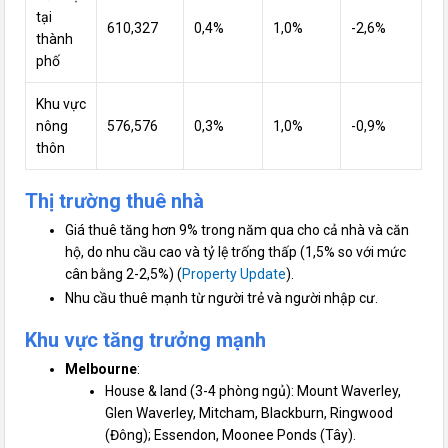
tại
610,327
0,4%
1,0%
-2,6%
thành
phố
Khu vực
nông
576,576
0,3%
1,0%
-0,9%
thôn
Thị trường thuê nhà
Giá thuê tăng hơn 9% trong năm qua cho cả nhà và căn
hộ, do nhu cầu cao và tỷ lệ trống thấp (1,5% so với mức
cân bằng 2-2,5%) (
Property Update
).
Nhu cầu thuê mạnh từ người trẻ và người nhập cư.
Khu vực tăng trưởng mạnh
Melbourne
:
House & land (3-4 phòng ngủ): Mount Waverley,
Glen Waverley, Mitcham, Blackburn, Ringwood
(Đông); Essendon, Moonee Ponds (Tây).