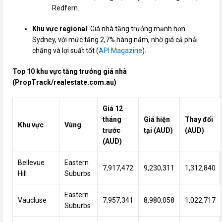
Redfern.
Khu vực regional
: Giá nhà tăng trưởng mạnh hơn
Sydney, với mức tăng 2,7% hàng năm, nhờ giá cả phải
chăng và lợi suất tốt (
API Magazine
).
Top 10 khu vực tăng trưởng giá nhà
(PropTrack/realestate.com.au)
Giá 12
tháng
Giá hiện
Thay đổi
Khu vực
Vùng
trước
tại (AUD)
(AUD)
(AUD)
Bellevue
Eastern
7,917,472
9,230,311
1,312,840
Hill
Suburbs
Eastern
Vaucluse
7,957,341
8,980,058
1,022,717
Suburbs