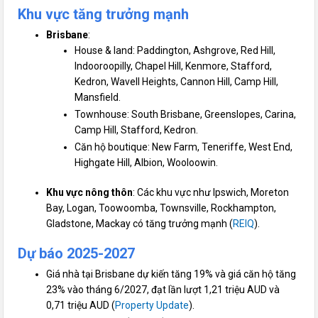
Khu vực tăng trưởng mạnh
Brisbane
:
House & land: Paddington, Ashgrove, Red Hill,
Indooroopilly, Chapel Hill, Kenmore, Stafford,
Kedron, Wavell Heights, Cannon Hill, Camp Hill,
Mansfield.
Townhouse: South Brisbane, Greenslopes, Carina,
Camp Hill, Stafford, Kedron.
Căn hộ boutique: New Farm, Teneriffe, West End,
Highgate Hill, Albion, Wooloowin.
Khu vực nông thôn
: Các khu vực như Ipswich, Moreton
Bay, Logan, Toowoomba, Townsville, Rockhampton,
Gladstone, Mackay có tăng trưởng mạnh (
REIQ
).
Dự báo 2025-2027
Giá nhà tại Brisbane dự kiến tăng 19% và giá căn hộ tăng
23% vào tháng 6/2027, đạt lần lượt 1,21 triệu AUD và
0,71 triệu AUD (
Property Update
).