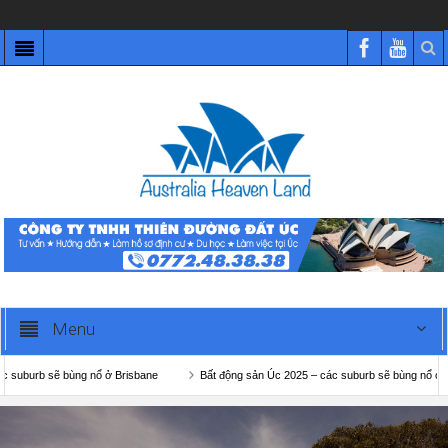
Menu
ổ ở Brisbane
Bất động sản Úc 2025 – các suburb sẽ bùng nổ ở Melbourne
B