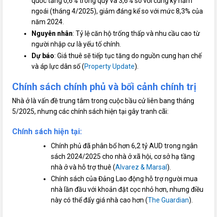
quốc tăng 0,6% trong quý và 3,6% so với cùng kỳ năm
ngoái (tháng 4/2025), giảm đáng kể so với mức 8,3% của
năm 2024.
Nguyên nhân
: Tỷ lệ căn hộ trống thấp và nhu cầu cao từ
người nhập cư là yếu tố chính.
Dự báo
: Giá thuê sẽ tiếp tục tăng do nguồn cung hạn chế
và áp lực dân số (
Property Update
).
Chính sách chính phủ và bối cảnh chính trị
Nhà ở là vấn đề trung tâm trong cuộc bầu cử liên bang tháng
5/2025, nhưng các chính sách hiện tại gây tranh cãi:
Chính sách hiện tại
:
Chính phủ đã phân bổ hơn 6,2 tỷ AUD trong ngân
sách 2024/2025 cho nhà ở xã hội, cơ sở hạ tầng
nhà ở và hỗ trợ thuê (
Alvarez & Marsal
).
Chính sách của Đảng Lao động hỗ trợ người mua
nhà lần đầu với khoản đặt cọc nhỏ hơn, nhưng điều
này có thể đẩy giá nhà cao hơn (
The Guardian
).