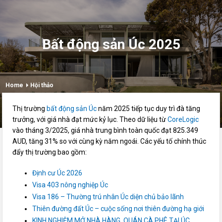
Bất động sản Úc 2025
Home
Hội thảo
Thị trường
bất động sản Úc
năm 2025 tiếp tục duy trì đà tăng
trưởng, với giá nhà đạt mức kỷ lục. Theo dữ liệu từ
CoreLogic
vào tháng 3/2025, giá nhà trung bình toàn quốc đạt 825.349
AUD, tăng 31% so với cùng kỳ năm ngoái. Các yếu tố chính thúc
đẩy thị trường bao gồm:
Định cư Úc 2026
Visa 403 nông nghiệp Úc
Visa 186 – Thường trú nhân Úc diện chủ bảo lãnh
Thiên đường đất Úc – cuộc sống nơi thiên đường hạ giới
KINH NGHIỆM MỞ NHÀ HÀNG, QUÁN CÀ PHÊ TẠI ÚC