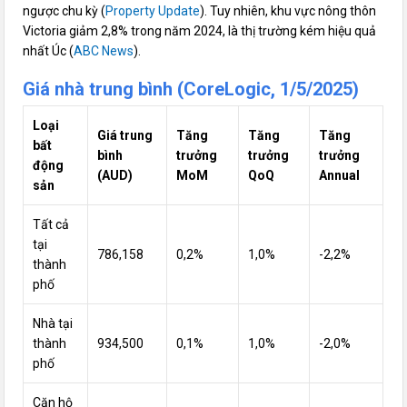
ngược chu kỳ (
Property Update
). Tuy nhiên, khu vực nông thôn
Victoria giảm 2,8% trong năm 2024, là thị trường kém hiệu quả
nhất Úc (
ABC News
).
Giá nhà trung bình (CoreLogic, 1/5/2025)
Loại
Giá trung
Tăng
Tăng
Tăng
bất
bình
trưởng
trưởng
trưởng
động
(AUD)
MoM
QoQ
Annual
sản
Tất cả
tại
786,158
0,2%
1,0%
-2,2%
thành
phố
Nhà tại
thành
934,500
0,1%
1,0%
-2,0%
phố
Căn hộ