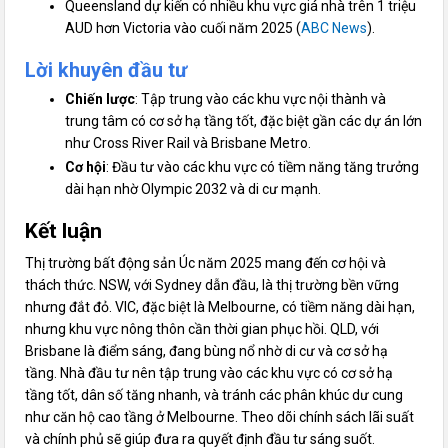
Queensland dự kiến có nhiều khu vực giá nhà trên 1 triệu
AUD hơn Victoria vào cuối năm 2025 (
ABC News
).
Lời khuyên đầu tư
Chiến lược
: Tập trung vào các khu vực nội thành và
trung tâm có cơ sở hạ tầng tốt, đặc biệt gần các dự án lớn
như Cross River Rail và Brisbane Metro.
Cơ hội
: Đầu tư vào các khu vực có tiềm năng tăng trưởng
dài hạn nhờ Olympic 2032 và di cư mạnh.
Kết luận
Thị trường bất động sản Úc năm 2025 mang đến cơ hội và
thách thức. NSW, với Sydney dẫn đầu, là thị trường bền vững
nhưng đắt đỏ. VIC, đặc biệt là Melbourne, có tiềm năng dài hạn,
nhưng khu vực nông thôn cần thời gian phục hồi. QLD, với
Brisbane là điểm sáng, đang bùng nổ nhờ di cư và cơ sở hạ
tầng. Nhà đầu tư nên tập trung vào các khu vực có cơ sở hạ
tầng tốt, dân số tăng nhanh, và tránh các phân khúc dư cung
như căn hộ cao tầng ở Melbourne. Theo dõi chính sách lãi suất
và chính phủ sẽ giúp đưa ra quyết định đầu tư sáng suốt.