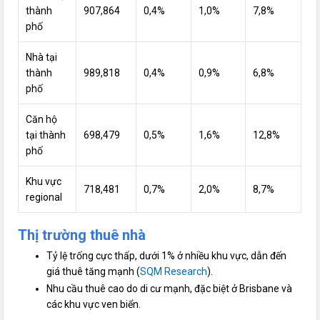
thành
907,864
0,4%
1,0%
7,8%
phố
Nhà tại
thành
989,818
0,4%
0,9%
6,8%
phố
Căn hộ
tại thành
698,479
0,5%
1,6%
12,8%
phố
Khu vực
718,481
0,7%
2,0%
8,7%
regional
Thị trường thuê nhà
Tỷ lệ trống cực thấp, dưới 1% ở nhiều khu vực, dẫn đến
giá thuê tăng mạnh (
SQM Research
).
Nhu cầu thuê cao do di cư mạnh, đặc biệt ở Brisbane và
các khu vực ven biển.