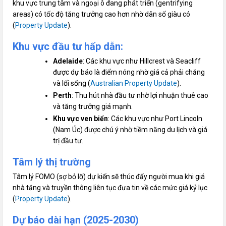
khu vực trung tâm và ngoại ô đang phát triển (gentrifying
areas) có tốc độ tăng trưởng cao hơn nhờ dân số giàu có
(
Property Update
).
Khu vực đầu tư hấp dẫn
:
Adelaide
: Các khu vực như Hillcrest và Seacliff
được dự báo là điểm nóng nhờ giá cả phải chăng
và lối sống (
Australian Property Update
).
Perth
: Thu hút nhà đầu tư nhờ lợi nhuận thuê cao
và tăng trưởng giá mạnh.
Khu vực ven biển
: Các khu vực như Port Lincoln
(Nam Úc) được chú ý nhờ tiềm năng du lịch và giá
trị đầu tư.
Tâm lý thị trường
Tâm lý FOMO (sợ bỏ lỡ) dự kiến sẽ thúc đẩy người mua khi giá
nhà tăng và truyền thông liên tục đưa tin về các mức giá kỷ lục
(
Property Update
).
Dự báo dài hạn (2025-2030)