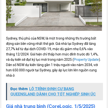
Sydney, thủ phủ của NSW, là một trong những thị trường bất
động sản bền vững nhất thế giới. Giá nhà tại Sydney đã tăng
27,7% kể từ đại dịch COVID-19, mặc dù giảm nhẹ 0,6% vào
tháng 12/2024. Giá hiện chỉ thấp hơn mức đỉnh trước đó 1,4%,
và dự kiến sẽ đạt kỷ lục mới trong năm 2025 (
Property Update
).
Dân số NSW dự kiến tăng gần 1 triệu người vào năm 2034, với
hơn 650.000 người tại Sydney, gây áp lực lớn lên nguồn cung
nhà ở.
Đọc thêm
LỘ TRÌNH ĐỊNH CƯ BANG
QUEENSLAND DÀNH CHO TỐT NGHIỆP SINH ÚC
Giá nhà trung bình (CoreLogic, 1/5/2025)