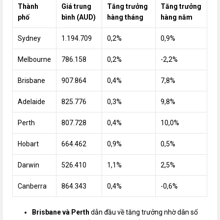
Thành
Giá trung
Tăng trưởng
Tăng trưởng
phố
bình (AUD)
hàng tháng
hàng năm
Sydney
1.194.709
0,2%
0,9%
Melbourne
786.158
0,2%
-2,2%
Brisbane
907.864
0,4%
7,8%
Adelaide
825.776
0,3%
9,8%
Perth
807.728
0,4%
10,0%
Hobart
664.462
0,9%
0,5%
Darwin
526.410
1,1%
2,5%
Canberra
864.343
0,4%
-0,6%
Brisbane và Perth
dẫn đầu về tăng trưởng nhờ dân số