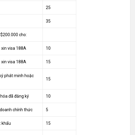
25
35
D $200.000 cho:
 xin visa 188A
10
 xin visa 188A
15
ký phát minh hoặc
15
 hóa đã đăng ký
10
 doanh chính thức
5
t khẩu
15