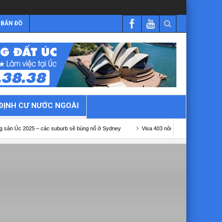
BẢN ĐỒ
ĐỊNH CƯ NƯỚC NGOÀI
5 – các suburb sẽ bùng nổ ở Sydney
Visa 403 nông nghiệp Úc
Visa 482 kết