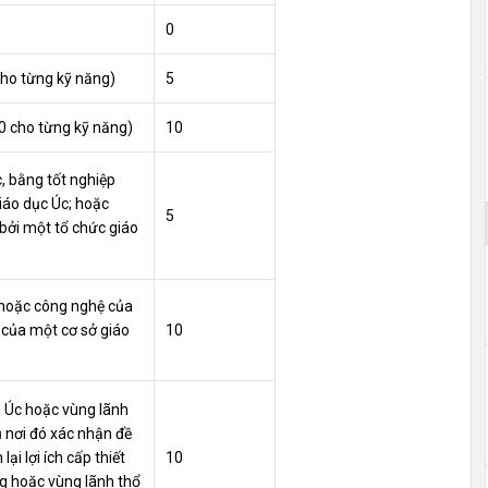
0
cho từng kỹ năng)
5
0 cho từng kỹ năng)
10
, bằng tốt nghiệp
iáo dục Úc; hoặc
5
ởi một tổ chức giáo
 hoặc công nghệ của
 của một cơ sở giáo
10
g Úc hoặc vùng lãnh
 nơi đó xác nhận đề
ại lợi ích cấp thiết
10
ng hoặc vùng lãnh thổ