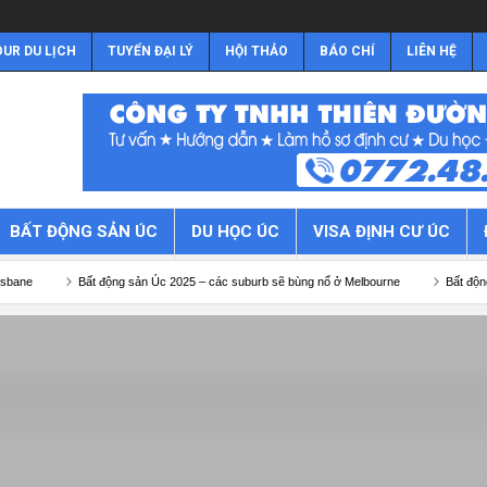
UR DU LỊCH
TUYỂN ĐẠI LÝ
HỘI THẢO
BÁO CHÍ
LIÊN HỆ
BẤT ĐỘNG SẢN ÚC
DU HỌC ÚC
VISA ĐỊNH CƯ ÚC
Bất động sản Úc 2025 – các suburb sẽ bùng nổ ở Melbourne
Bất động sản Úc 202