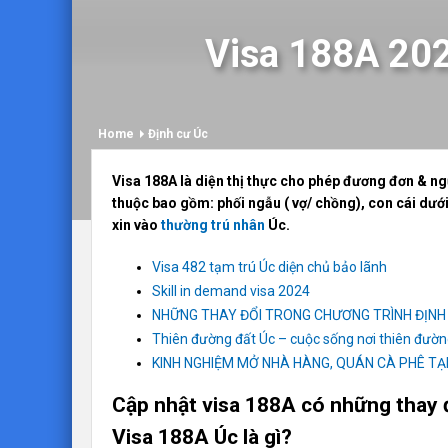
Visa 188A 202
Home
Định cư Úc
Visa 188A là diện thị thực cho phép đương đơn & ng
thuộc bao gồm: phối ngẫu ( vợ/ chồng), con cái dưới
xin vào
thường trú nhân
Úc.
Visa 482 tạm trú Úc diện chủ bảo lãnh
Skill in demand visa 2024
NHỮNG THAY ĐỔI TRONG CHƯƠNG TRÌNH ĐỊNH
Thiên đường đất Úc – cuộc sống nơi thiên đường
KINH NGHIỆM MỞ NHÀ HÀNG, QUÁN CÀ PHÊ TẠI
Cập nhật visa 188A có những thay đ
Visa 188A Úc là gì?