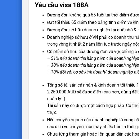
Yêu cầu visa 188A
Đương đơn không quá 55 tuổi tại thời điểm được đ
Đạt tối thiểu 65 điểm theo bảng tính điểm về
Đương đơn sở hữu doanh nghiệp tại quê nhà & 
Doanh nghiệp sở hữu ở VN phải có doanh thu hằ
trong vòng ít nhất 2 năm liên tục trước ngày nộ
Cổ phần sở hữu của đương đơn và vợ/ chồng ơ
– 51% nếu doanh thu hằng năm của doanh nghiệp
– 30% nếu doanh thu hằng năm của doanh nghiệp 
– 10% đối với cơ sở kinh doanh/ doanh nghiệp niê
Tổng số tài sản cá nhân & kinh doanh tối thiê
2.250.000 AUD sẽ được điểm cao hơn, dùng để b
quản lý…).
Tài sản này có được một cách hợp pháp. Có thê
thực.
Nếu chuyên ngành của doanh nghiệp là cung cấp
các dịch vụ chuyên môn này nhiều hơn là thời g
Chưa từng tham gia hoặc liên quan đến các hoạt