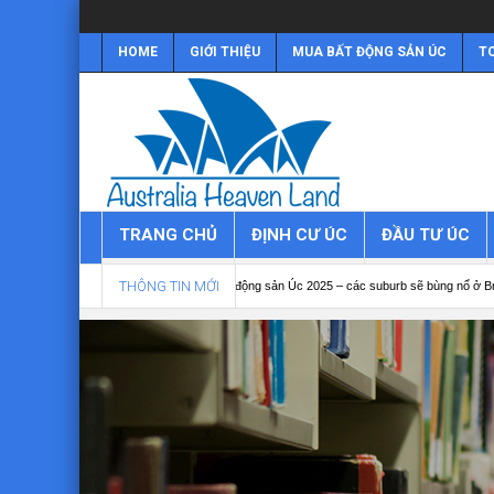
HOME
GIỚI THIỆU
MUA BẤT ĐỘNG SẢN ÚC
TO
TRANG CHỦ
ĐỊNH CƯ ÚC
ĐẦU TƯ ÚC
THÔNG TIN MỚI
n Úc 2025
Bất động sản Úc 2025 – các suburb sẽ bùng nổ ở Brisbane
Bất độ