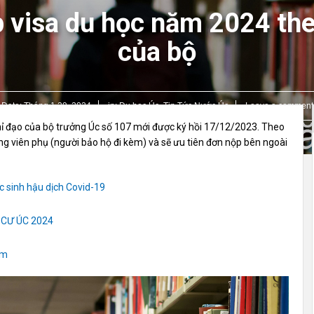
p visa du học năm 2024 th
của bộ
Date:
Tháng 1 29, 2024
in:
Du học Úc
,
Tin Tức Nước Úc
Leave a comment
ỉ đạo của bộ trưởng Úc số 107 mới được ký hồi 17/12/2023. Theo
ứng viên phụ (người bảo hộ đi kèm) và sẽ ưu tiên đơn nộp bên ngoài
c sinh hậu dịch Covid-19
 CƯ ÚC 2024
ăm