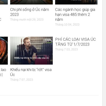
Chi phí sống ở Úc năm
Các ngành học giúp gia
2023
hạn visa 485 thêm 2
C
năm
Tháng mười một 29, 2023
Tháng 10 04, 2023
PHÍ CÁC LOẠI VISA ÚC
TĂNG TỪ 1/7/2023
Tháng 7 03, 2023
 lao
Khiếu nại khi bị “rớt” visa
 |
Úc
Tháng 7 07, 2023