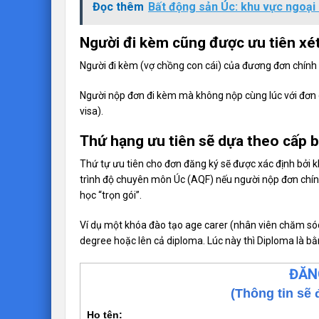
Đọc thêm
Bất động sản Úc: khu vực ngoại
Người đi kèm cũng được ưu tiên xé
Người đi kèm (vợ chồng con cái) của đương đơn chính 
Người nộp đơn đi kèm mà không nộp cùng lúc với đơn 
visa).
Thứ hạng ưu tiên sẽ dựa theo cấp 
Thứ tự ưu tiên cho đơn đăng ký sẽ được xác định bởi 
trình độ chuyên môn Úc (AQF) nếu người nộp đơn chính 
học “trọn gói”.
Ví dụ một khóa đào tạo age carer (nhân viên chăm sóc 
degree hoặc lên cả diploma. Lúc này thì Diploma là bằ
ĐĂN
(Thông tin sẽ 
Họ tên: