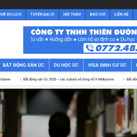
UR DU LỊCH
TUYỂN ĐẠI LÝ
HỘI THẢO
BÁO CHÍ
LIÊN HỆ
BẤT ĐỘNG SẢN ÚC
DU HỌC ÚC
VISA ĐỊNH CƯ ÚC
ng sản Úc 2025 – các suburb sẽ bùng nổ ở Melbourne
Bất động sản Úc 2025 – các