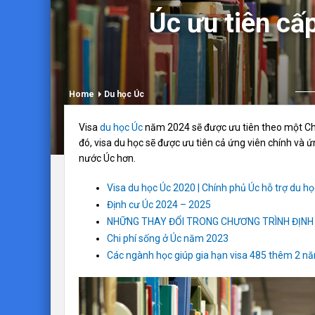
Úc ưu tiên cấ
Home
Du học Úc
Visa
du học Úc
năm 2024 sẽ được ưu tiên theo một Ch
đó, visa du học sẽ được ưu tiên cả ứng viên chính và 
nước Úc hơn.
Visa du học Úc 2020 | Chính phủ Úc hỗ trợ du họ
Định cư Úc 2024 – 2025
NHỮNG THAY ĐỔI TRONG CHƯƠNG TRÌNH ĐỊNH
Chi phí sống ở Úc năm 2023
Các ngành học giúp gia hạn visa 485 thêm 2 n