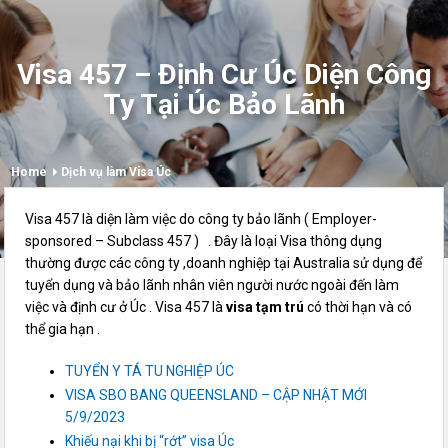
Visa 457 – Định Cư Úc Diện Công
Ty Tại Úc Bảo Lãnh
Home
Dịch vụ làm Visa Úc
Visa 457 là diện làm việc do công ty bảo lãnh ( Employer-
sponsored – Subclass 457 ) . Đây là loại Visa thông dụng
thường được các công ty ,doanh nghiệp tại Australia sử dụng để
tuyển dụng và bảo lãnh nhân viên người nước ngoài đến làm
việc và định cư ở Úc . Visa 457 là
visa tạm trú
có thời hạn và có
thể gia hạn .
TUYỂN Y TÁ TU NGHIỆP ÚC
VISA SBO BANG QUEENSLAND – CẬP NHẬT MỚI
5/9/2023
Khiếu nại khi bị “rớt” visa Úc