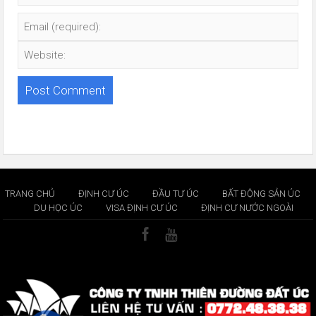
TRANG CHỦ
ĐỊNH CƯ ÚC
ĐẦU TƯ ÚC
BẤT ĐỘNG SẢN ÚC
DU HỌC ÚC
VISA ĐỊNH CƯ ÚC
ĐỊNH CƯ NƯỚC NGOÀI