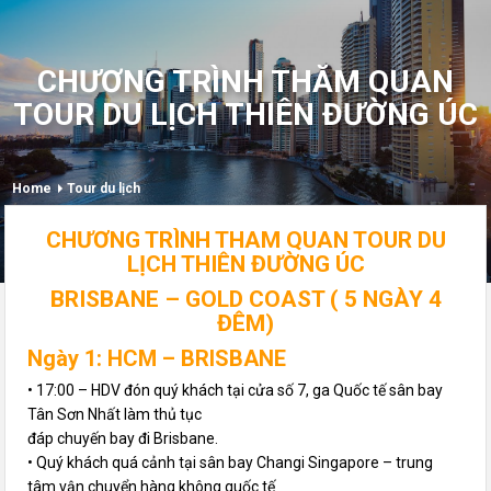
CHƯƠNG TRÌNH THĂM QUAN
TOUR DU LỊCH THIÊN ĐƯỜNG ÚC
Home
Tour du lịch
CHƯƠNG TRÌNH THAM QUAN TOUR DU
LỊCH THIÊN ĐƯỜNG ÚC
BRISBANE – GOLD COAST ( 5 NGÀY 4
ĐÊM)
Ngày 1: HCM – BRISBANE
• 17:00 – HDV đón quý khách tại cửa số 7, ga Quốc tế sân bay
Tân Sơn Nhất làm thủ tục
đáp chuyến bay đi Brisbane.
• Quý khách quá cảnh tại sân bay Changi Singapore – trung
tâm vận chuyển hàng không quốc tế