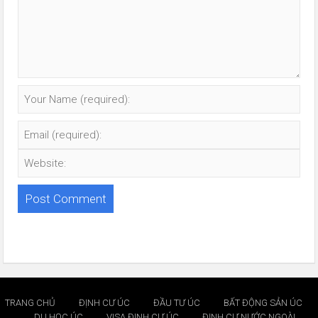
TRANG CHỦ
ĐỊNH CƯ ÚC
ĐẦU TƯ ÚC
BẤT ĐỘNG SẢN ÚC
DU HỌC ÚC
VISA ĐỊNH CƯ ÚC
ĐỊNH CƯ NƯỚC NGOÀI