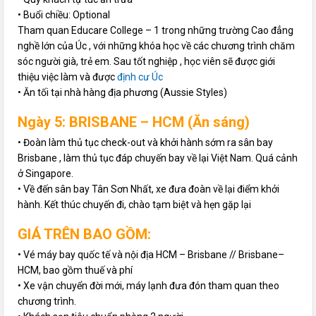
• Buổi chiều: Optional
Tham quan Educare College – 1 trong những trường Cao đẳng
nghề lớn của Úc , với những khóa học về các chương trình chăm
sóc người già, trẻ em. Sau tốt nghiệp , học viên sẽ được giới
thiệu việc làm và được
định cư Úc
• Ăn tối tại nhà hàng địa phương (Aussie Styles)
Ngày 5: BRISBANE – HCM (Ăn sáng)
• Đoàn làm thủ tục check-out và khởi hành sớm ra sân bay
Brisbane , làm thủ tục đáp chuyến bay về lại Việt Nam. Quá cảnh
ở Singapore.
• Về đến sân bay Tân Sơn Nhất, xe đưa đoàn về lại điểm khởi
hành. Kết thúc chuyến đi, chào tạm biệt và hẹn gặp lại
GIÁ TRÊN BAO GỒM:
• Vé máy bay quốc tế và nội địa HCM – Brisbane // Brisbane–
HCM, bao gồm thuế và phí
• Xe vận chuyển đời mới, máy lạnh đưa đón tham quan theo
chương trình.