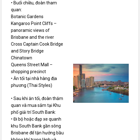
• Buổi chiều, đoàn tham
quan:
Botanic Gardens
Kangaroo Point Cliffs –
panoramic views of
Brisbane and the river
Cross Captain Cook Bridge
and Story Bridge
Chinatown
Queens Street Mall –
shopping precinct
• Ăn tối tại nhà hàng địa
phương (Thai Styles)
• Sau khi ăn tối, đoàn thăm
quan và mua sắm tại Khu
phố giải trí South Bank:
• Đi bộ hoặc đạp xe quanh
khu South Bank gần sông
Brisbane để tận hưởng bầu
không khí trong lành và