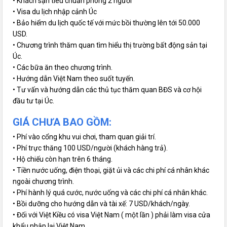
• Khách sạn tiêu chuẩn phòng 2 người
• Visa du lịch nhập cảnh Úc
• Bảo hiểm du lịch quốc tế với mức bồi thường lên tới 50.000
USD.
• Chương trình thăm quan tìm hiểu thị trường bất động sản tại
Úc.
• Các bữa ăn theo chương trình.
• Hướng dẫn Việt Nam theo suốt tuyến.
• Tư vấn và hướng dẫn các thủ tục thăm quan BĐS và cơ hội
đầu tư tại Úc.
GIÁ CHƯA BAO GỒM:
• Phí vào cổng khu vui chơi, tham quan giải trí.
• Phí trực thăng 100 USD/người (khách hàng trả).
• Hộ chiếu còn hạn trên 6 tháng.
• Tiền nước uống, điện thoại, giặt ủi và các chi phí cá nhân khác
ngoài chương trình.
• Phí hành lý quá cước, nước uống và các chi phí cá nhân khác.
• Bồi dưỡng cho hướng dẫn và tài xế: 7 USD/khách/ngày.
• Đối với Việt Kiều có visa Việt Nam ( một lần ) phải làm visa cửa
khẩu nhập lại Việt Nam