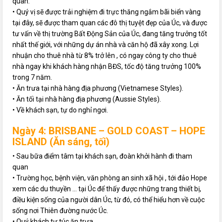
quan:
• Quý vị sẽ được trải nghiệm đi trực thăng ngắm bãi biển vàng
tại đây, sẽ được tham quan các đô thị tuyệt đẹp của Úc, và được
tư vấn về thị trường Bất Động Sản của Úc, đang tăng trưởng tốt
nhất thế giới, với những dự án nhà và căn hộ đã xây xong. Lợi
nhuận cho thuê nhà từ 8% trở lên , có ngay công ty cho thuê
nhà ngay khi khách hàng nhận BĐS, tốc độ tăng trưởng 100%
trong 7 năm.
• Ăn trưa tại nhà hàng địa phương (Vietnamese Styles).
• Ăn tối tại nhà hàng địa phương (Aussie Styles).
• Về khách sạn, tự do nghỉ ngơi.
Ngày 4: BRISBANE – GOLD COAST – HOPE
ISLAND (Ăn sáng, tối)
• Sau bữa điểm tâm tại khách sạn, đoàn khởi hành đi tham
quan
• Trường học, bệnh viện, văn phòng an sinh xã hội , tới đảo Hope
xem các du thuyền … tại Úc để thấy được những trang thiết bị,
điều kiện sống của người dân Úc, từ đó, có thể hiểu hơn về cuộc
sống nơi Thiên đường nước Úc.
• Quý khách tự túc ăn trưa