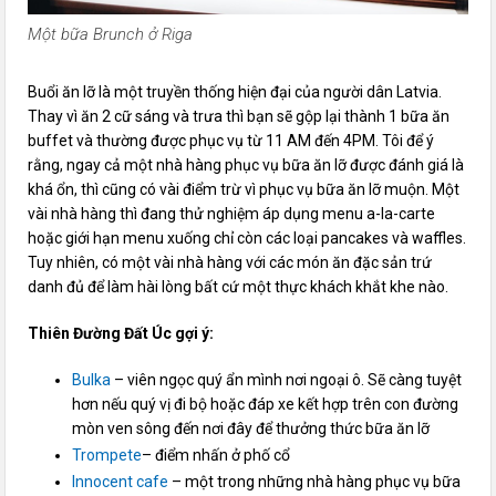
Một bữa Brunch ở Riga
Buổi ăn lỡ là một truyền thống hiện đại của người dân Latvia.
Thay vì ăn 2 cữ sáng và trưa thì bạn sẽ gộp lại thành 1 bữa ăn
buffet và thường được phục vụ từ 11 AM đến 4PM. Tôi để ý
rằng, ngay cả một nhà hàng phục vụ bữa ăn lỡ được đánh giá là
khá ổn, thì cũng có vài điểm trừ vì phục vụ bữa ăn lỡ muộn. Một
vài nhà hàng thì đang thử nghiệm áp dụng menu a-la-carte
hoặc giới hạn menu xuống chỉ còn các loại pancakes và waffles.
Tuy nhiên, có một vài nhà hàng với các món ăn đặc sản trứ
danh đủ để làm hài lòng bất cứ một thực khách khắt khe nào.
Thiên Đường Đất Úc gợi ý:
Bulka
– viên ngọc quý ẩn mình nơi ngoại ô. Sẽ càng tuyệt
hơn nếu quý vị đi bộ hoặc đáp xe kết hợp trên con đường
mòn ven sông đến nơi đây để thưởng thức bữa ăn lỡ
Trompete
– điểm nhấn ở phố cổ
Innocent cafe
– một trong những nhà hàng phục vụ bữa