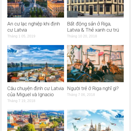
An cư lạc nghiệp khi định
Bất động sản ở Riga,
cư Latvia
Latvia & Thẻ xanh cư trú
Tháng 1 05, 2019
Tháng 10 20, 2018
Câu chuyện định cư Latvia
Người trẻ ở Riga nghĩ gì?
của Miguel và Ignacio
Tháng 7 06, 2018
Tháng 7 19, 2018