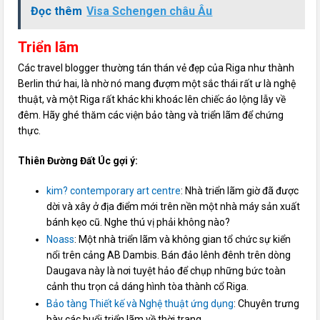
Đọc thêm
Visa Schengen châu Âu
Triển lãm
Các travel blogger thường tán thán vẻ đẹp của Riga như thành
Berlin thứ hai, là nhờ nó mang đượm một sắc thái rất ư là nghệ
thuật, và một Riga rất khác khi khoác lên chiếc áo lộng lẫy về
đêm. Hãy ghé thăm các viện bảo tàng và triển lãm để chứng
thực.
Thiên Đường Đất Úc gợi ý:
kim? contemporary art centre
: Nhà triển lãm giờ đã được
dời và xây ở địa điểm mới trên nền một nhà máy sản xuất
bánh kẹo cũ. Nghe thú vị phải không nào?
Noass
: Một nhà triển lãm và không gian tổ chức sự kiển
nổi trên cảng AB Dambis. Bán đảo lênh đênh trên dòng
Daugava này là nơi tuyệt hảo để chụp những bức toàn
cảnh thu trọn cả dáng hình tòa thành cổ Riga.
Bảo tàng Thiết kế và Nghệ thuật ứng dụng
: Chuyên trưng
bày các buổi triển lãm về thời trang