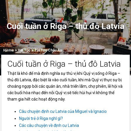
Cuối tuần ở Riga – thủ đô Latvia
Home
Tin Tức
Tin Tức Châu Âu
Cuối tuần ở Riga – thủ đô Latvia
Thật là khó để mà định nghĩa sự thú vị khi Quý vị sống ở Riga –
thủ đô Latvia, đặc biệt là vào cuối tuần, khi mà Quý vị thực sự bị
choáng ngợp bởi các quán ăn, nhà triển lãm, chợ phiên, lễ hội và
các buổi hòa nhạc đến nỗi Quý vị sẽ tiếc hùi hụi vì không thể
tham gia hết các hoạt động này.
Câu chuyện định cư Latvia của Miguel và Ignacio
Người trẻ ở Riga nghĩ gì?
Các câu chuyện về định cư Latvia