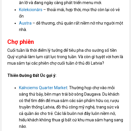
ăn lỡ và đang ngày càng phát triển menu mới.
Kolekcionārs
– thoải mái, hợp thời, mọi thứ còn lại có vẻ
ổn
Austra
– dễ thương, chủ quán rất niềm nở như người một
nhà.
Chợ phiên
Cuối tuần là thời điểm lý tưởng để tiêu pha cho sướng số tiền
Quý vị phải làm lụm cật lực trong tuần. Và còn gì tuyệt vời hơn là
mua sắm tại các phiên chợ cuối tuần ở thủ đô Latvia?
Thiên Đường Đất Úc gợi ý:
Kalnciems Quarter Market
: Thường họp chợ vào mỗi
sáng thứ bảy, bên mạn trái bờ sông Daugava. Du khách
có thể tìm đến để mua sắm các sản phẩm hữu cơ, rượu
truyền thống Latvia, đồ thủ công mỹ nghệ, trang sức và
cả quần áo cho trẻ. Các lái buôn nơi đây luôn niềm nở,
hiếu khách không thua gì bất cứ khu mua sắm hạng sang
nào.