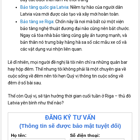
Bảo tàng quốc gia Latvia
: Niềm tự hào của người dân
Latvia vừa mới được cảo tạo và xây mới hoàn toàn.
Bảo tàng xe Riga
: Chốn này là nơi mà bất cứ một viện
bảo tàng nghệ thuật đương đại nào cũng nên bắt chước.
Ngay cả tòa nhà bảo tàng cũng gây ấn tượng mạnh, và
bản thân nó trưng bày hằng hà sa số các mẫu xe cổ và
các vật dụng vui nhộn liên quan.
Lẽ dĩ nhiên, mọi người đề nghị là tôi nên chỉ ra những quán bar
hay hộp đêm. Thế nhưng tôi không phải là một chuyên gia về
cuộc sống về đêm nên tôi hẹn Quý vị thông tin cuộc sống về
đêm ở số bài sau.
Thế còn Quý vị, sẽ tận hưởng thời gian cuối tuần ở Riga – thủ đô
Latvia yên bình như thế nào?
ĐĂNG KÝ TƯ VẤN
(Thông tin sẽ được bảo mật tuyệt đối)
Họ tên:
Số điện thoại: