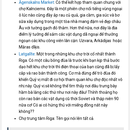
Āgenskalns Market
: Có thể kết hợp tham quan chung với
chợ Kalnciems. Đây là một phiên chợ nổi tiếng vùng ngoại
ô lúc nào cũng đầy ắp rau củ quả, gia cầm, gia súc và bơ
sữa xây dựng trong một tòa nhà mang đậm vẻ đẹp châu
Âu với tường gạch đỏ thắm. Hơn thế nữa, nơi đây là địa
điểm lý tưởng để sắm các vật dụng dã ngoại để thưởng
ngoạn các khu công viên lân cận: Uzvara, Arkādijas hoặc
Māras dīķis.
Latgalīte
: Một trong những khu chợ trời cổ nhất thành
Riga. Có một câu bông đùa là trước khi bạn kịp thả bước
dạo hết khu chợ trời thì điện thoại của bạn cũng đã bị lấy
cắp và rao bán thành công. Cơ mà đừng để trò đùa đó
khiến Quý vị mất đi cơ hội tham quan khu chợ độc nhất vô
nhị này. Quý vị sẽ không thể tìm thấy nơi đâu trưng bày
hầm bà lằng các thứ như nơi này đâu! Thỉnh thoảng họ
còn rao bán các vật dụng cũ thời Soviet và thập niên 90
nữa cơ! Có ai có hứng thú với miếng đồng nát này
không??
Chợ trung tâm Riga: Tên gọi nói lên tất cả.