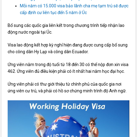
Mỗi năm có 15.000 visa bảo lãnh cha mẹ tạm trú sẽ được
cấp định cư liên tục đến 5 năm ở Úc
Bổ sung các quốc gia liên kết trong chương trình tiếp nhận lao
động nước ngoài tại Úc.
Visa lao động kết hợp kỳ nghỉ hiện đang được cung cấp bổ sung
cho công dân Hy Lạp và công dân Ecuador.
Ứng viên nằm trong độ tuổi từ 18 đến 30 có thể nộp đơn xin visa
462. Ứng viên đủ điều kiện phải có ít nhất hai năm học đại học.
Ứng viên phải có thư giới thiệu từ chính phủ của quốc gia nơi
ứng viên cư trú, và phải có hồ sơ chứng minh trình độ Anh ngữ.