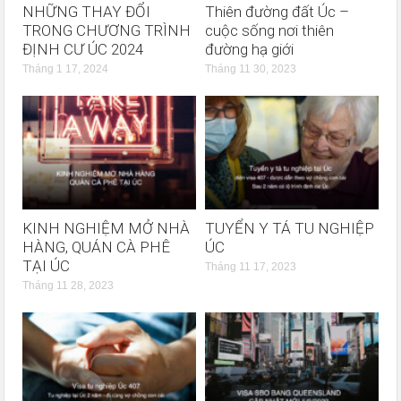
NHỮNG THAY ĐỔI
Thiên đường đất Úc –
TRONG CHƯƠNG TRÌNH
cuộc sống nơi thiên
ĐỊNH CƯ ÚC 2024
đường hạ giới
Tháng 1 17, 2024
Tháng 11 30, 2023
KINH NGHIỆM MỞ NHÀ
TUYỂN Y TÁ TU NGHIỆP
HÀNG, QUÁN CÀ PHÊ
ÚC
TẠI ÚC
Tháng 11 17, 2023
Tháng 11 28, 2023