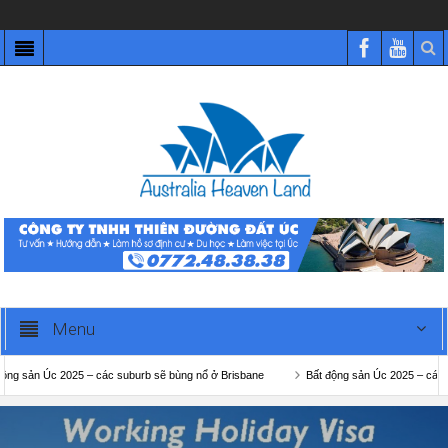
Menu
 Úc 2025 – các suburb sẽ bùng nổ ở Brisbane
Bất động sản Úc 2025 – các suburb 