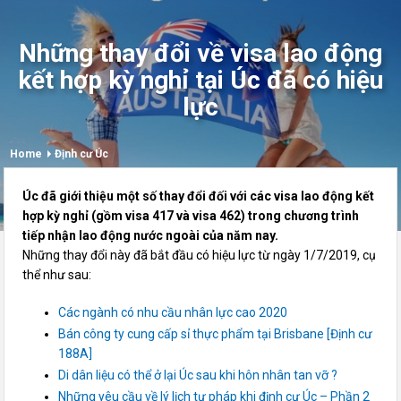
Những thay đổi về visa lao động
kết hợp kỳ nghỉ tại Úc đã có hiệu
lực
Home
Định cư Úc
Úc đã giới thiệu một số thay đổi đối với các visa lao động kết
hợp kỳ nghỉ (gồm visa 417 và visa 462) trong chương trình
tiếp nhận lao động nước ngoài của năm nay.
Những thay đổi này đã bắt đầu có hiệu lực từ ngày 1/7/2019, cụ
thể như sau:
Các ngành có nhu cầu nhân lực cao 2020
Bán công ty cung cấp sỉ thực phẩm tại Brisbane [Định cư
188A]
Di dân liệu có thể ở lại Úc sau khi hôn nhân tan vỡ ?
Những yêu cầu về lý lịch tư pháp khi định cư Úc – Phần 2