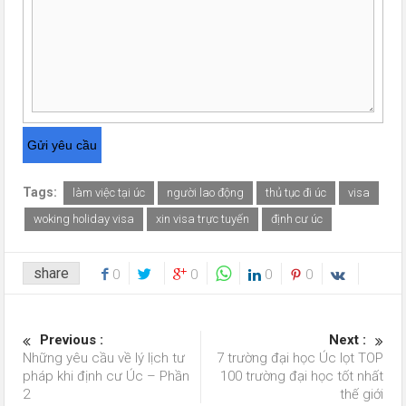
Tags:
làm việc tại úc
người lao động
thủ tục đi úc
visa
woking holiday visa
xin visa trực tuyến
định cư úc
share
0
0
0
0
Previous :
Next :
Những yêu cầu về lý lịch tư
7 trường đại học Úc lọt TOP
pháp khi định cư Úc – Phần
100 trường đại học tốt nhất
2
thế giới