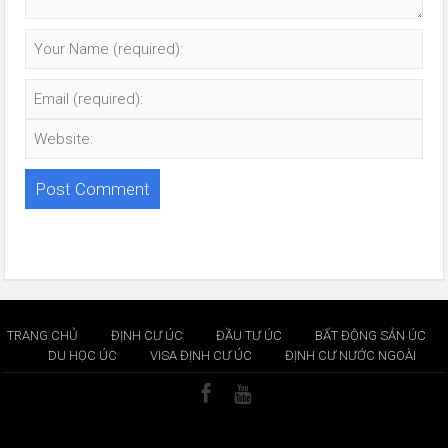
TRANG CHỦ
ĐỊNH CƯ ÚC
ĐẦU TƯ ÚC
BẤT ĐỘNG SẢN ÚC
DU HỌC ÚC
VISA ĐỊNH CƯ ÚC
ĐỊNH CƯ NƯỚC NGOÀI