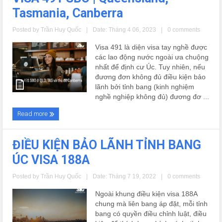
Tasmania, Canberra
Posted by
Trần Huy Quốc
|
Date: Tháng 4 06, 2023
|
0 comments
Visa 491 là diện visa tay nghề được
các lao động nước ngoài ưa chuộng
nhất để định cư Úc. Tuy nhiên, nếu
đương đơn không đủ điều kiện bảo
lãnh bởi tỉnh bang (kinh nghiệm
nghề nghiệp không đủ) đương đơ ...
Read more
ĐIỀU KIỆN BẢO LÃNH TỈNH BANG
ÚC VISA 188A
Posted by
Trần Huy Quốc
|
Date: Tháng 7 19, 2022
|
0 comments
Ngoài khung điều kiện visa 188A
chung mà liên bang áp đặt, mỗi tỉnh
bang có quyền điều chỉnh luật, điều