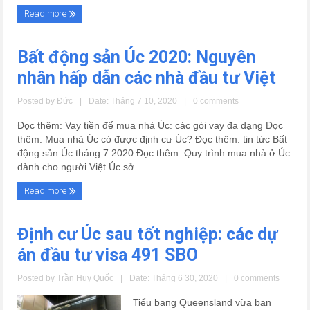
Read more
Bất động sản Úc 2020: Nguyên
nhân hấp dẫn các nhà đầu tư Việt
Posted by
Đức
|
Date: Tháng 7 10, 2020
|
0 comments
Đọc thêm: Vay tiền để mua nhà Úc: các gói vay đa dạng Đọc
thêm: Mua nhà Úc có được định cư Úc? Đọc thêm: tin tức Bất
động sản Úc tháng 7.2020 Đọc thêm: Quy trình mua nhà ở Úc
dành cho người Việt Úc sở ...
Read more
Định cư Úc sau tốt nghiệp: các dự
án đầu tư visa 491 SBO
Posted by
Trần Huy Quốc
|
Date: Tháng 6 30, 2020
|
0 comments
Tiểu bang Queensland vừa ban