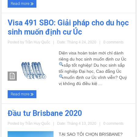
Read more
Visa 491 SBO: Giải pháp cho du học
sinh muốn định cư Úc
Posted by
Trần Huy Quốc
|
Date: Tháng 4 24, 2020
|
0 comments
Diện visa hoàn toàn mới chỉ dành
riêng du học sinh muốn định cư Úc
sắp tốt nghiệp!
Du học sinh sắp
tối nghiệp Đại học, Cao đẳng Úc
muốn định cư Úc vĩnh viễn?
Quý
vị không đủ điều kiệ ...
Read more
Đầu tư Brisbane 2020
Posted by
Trần Huy Quốc
|
Date: Tháng 4 13, 2020
|
0 comments
TẠI SAO TÔI CHỌN BRISBANE?