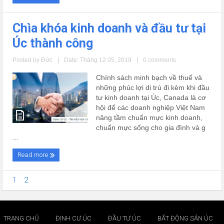
Chìa khóa kinh doanh và đầu tư tại
Úc thành công
Posted by
Đức
|
Date: Tháng 12 05, 2019
|
0 comments
Chính sách minh bạch về thuế và
những phúc lợi di trú đi kèm khi đầu
tư kinh doanh tại Úc, Canada là cơ
hội để các doanh nghiệp Việt Nam
nâng tầm chuẩn mực kinh doanh,
chuẩn mực sống cho gia đình và g
...
Read more
1
2
TRANG CHỦ
ĐỊNH CƯ ÚC
ĐẦU TƯ ÚC
BẤT ĐỘNG SẢN ÚC