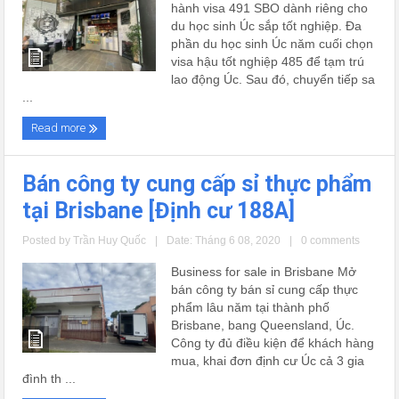
hành visa 491 SBO dành riêng cho
du học sinh Úc sắp tốt nghiệp. Đa
phần du học sinh Úc năm cuối chọn
visa hậu tốt nghiệp 485 để tạm trú
lao động Úc. Sau đó, chuyển tiếp sa
...
Read more
Bán công ty cung cấp sỉ thực phẩm
tại Brisbane [Định cư 188A]
Posted by
Trần Huy Quốc
|
Date: Tháng 6 08, 2020
|
0 comments
Business for sale in Brisbane Mở
bán công ty bán sỉ cung cấp thực
phẩm lâu năm tại thành phố
Brisbane, bang Queensland, Úc.
Công ty đủ điều kiện để khách hàng
mua, khai đơn định cư Úc cả 3 gia
đình th ...