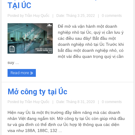
TẠI ÚC
Posted by
Trần Huy Quốc
|
Date: Tháng 3 25, 2022
|
0 comments
Để mở và vận hành một doanh
nghiệp nhỏ tại Úc, quý vị cần lưu ý
các điều sau đây! Bắt đầu một
doanh nghiệp nhỏ tại Úc Trước khi
bắt đầu một doanh nghiệp nhỏ, có
một vài điều quan trọng quý vị cần
suy ...
Read more
Mở công ty tại Úc
Posted by
Trần Huy Quốc
|
Date: Tháng 8 31, 2020
|
0 comments
Hiện nay Úc là một thị trường đầy tiềm năng mà các doanh
nhân Việt đang ngắm tới. Mở công ty tại Úc còn giúp nhà đầu
tư và gia đình có thể định cư Úc hợp lệ thông qua các diện
visa như 188A, 188C, 132 ...