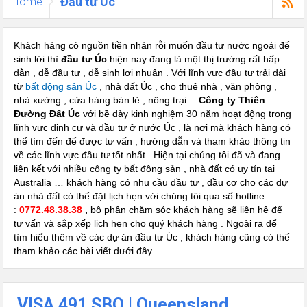
Home
Đầu tư Úc
Khách hàng có nguồn tiền nhàn rỗi muốn đầu tư nước ngoài để
sinh lời thì
đầu tư Úc
hiện nay đang là một thị trường rất hấp
dẫn , dễ đầu tư , dễ sinh lợi nhuận . Với lĩnh vực đầu tư trải dài
từ
bất động sản Úc
, nhà đất Úc , cho thuê nhà , văn phòng ,
nhà xưởng , cửa hàng bán lẻ , nông trại …
Công ty Thiên
Đường Đất Úc
với bề dày kinh nghiệm 30 năm hoạt động trong
lĩnh vực định cư và đầu tư ở nước Úc , là nơi mà khách hàng có
thể tìm đến để được tư vấn , hướng dẫn và tham khảo thông tin
về các lĩnh vực đầu tư tốt nhất . Hiện tại chúng tôi đã và đang
liên kết với nhiều công ty bất động sản , nhà đất có uy tín tại
Australia … khách hàng có nhu cầu đầu tư , đầu cơ cho các dự
án nhà đất có thể đặt lịch hẹn với chúng tôi qua số hotline
:
0772.48.38.38
,
bộ phận chăm sóc khách hàng sẽ liên hệ để
tư vấn và sắp xếp lịch hẹn cho quý khách hàng . Ngoài ra để
tìm hiểu thêm về các dự án đầu tư Úc
, khách hàng cũng có thể
tham khảo các bài viết dưới đây
VISA 491 SBO | Queensland,