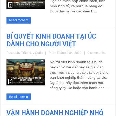
kiện để thích hợp chính sách, tình
hình kinh tế, xã hội của bang đó.
Dưới đây liệt kê các điều k ...
Read more
BÍ QUYẾT KINH DOANH TẠI ÚC
DÀNH CHO NGƯỜI VIỆT
Posted by
Trần Huy Quốc
|
Date: Tháng 4 04, 2022
|
0 comments
Người Việt kinh doanh tại Úc, dễ
hay khó? Bài viết này sẽ giải đáp
thắc mắc và cung cấp các gợi ý cho
bạn khởi nghiệp thành công tại Úc.
Ngoài ra, hãy đọc thêm cách mở
công ty tại Úc hoặc vận hành doa ...
Read more
VẬN HÀNH DOANH NGHIỆP NHỎ