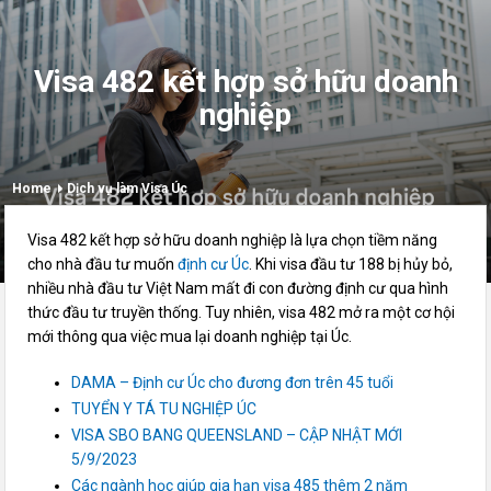
Visa 482 kết hợp sở hữu doanh
nghiệp
Home
Dịch vụ làm Visa Úc
Visa 482 kết hợp sở hữu doanh nghiệp là lựa chọn tiềm năng
cho nhà đầu tư muốn
định cư Úc
. Khi visa đầu tư 188 bị hủy bỏ,
nhiều nhà đầu tư Việt Nam mất đi con đường định cư qua hình
thức đầu tư truyền thống. Tuy nhiên, visa 482 mở ra một cơ hội
mới thông qua việc mua lại doanh nghiệp tại Úc.
DAMA – Định cư Úc cho đương đơn trên 45 tuổi
TUYỂN Y TÁ TU NGHIỆP ÚC
VISA SBO BANG QUEENSLAND – CẬP NHẬT MỚI
5/9/2023
Các ngành học giúp gia hạn visa 485 thêm 2 năm