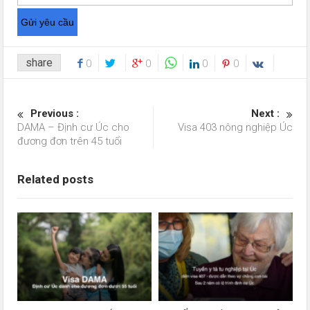
share
0
0
0
0
Previous :
Next :
DAMA – Định cư Úc cho
Visa 403 nông nghiệp Úc
đương đơn trên 45 tuổi
Related posts