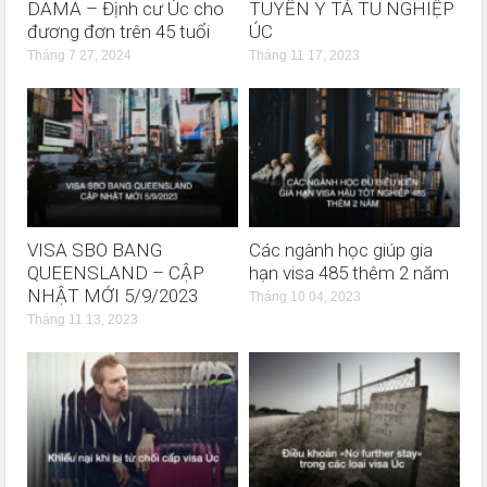
DAMA – Định cư Úc cho
TUYỂN Y TÁ TU NGHIỆP
đương đơn trên 45 tuổi
ÚC
Tháng 7 27, 2024
Tháng 11 17, 2023
VISA SBO BANG
Các ngành học giúp gia
QUEENSLAND – CẬP
hạn visa 485 thêm 2 năm
NHẬT MỚI 5/9/2023
Tháng 10 04, 2023
Tháng 11 13, 2023