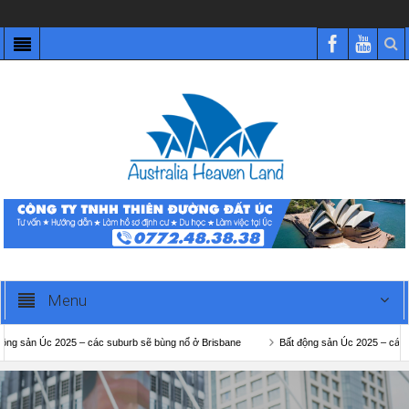
Menu
 Úc 2025 – các suburb sẽ bùng nổ ở Brisbane
Bất động sản Úc 2025 – các suburb 