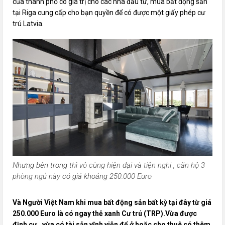
của thành phố có giá trị cho các nhà đầu tư, mua bất động sản
tại Riga cung cấp cho bạn quyền để có được một giấy phép cư
trú Latvia.
Nhưng bên trong thì vô cùng hiện đại và tiện nghi , căn hộ 3
phòng ngủ này có giá khoảng 250.000 Euro
Và Người Việt Nam khi mua bất động sản bất kỳ tại đây từ giá
250.000 Euro là có ngay thẻ xanh Cư trú (TRP).Vừa được
định cư , vừa có tài sản vĩnh viễn để ở hoặc cho thuê có thêm