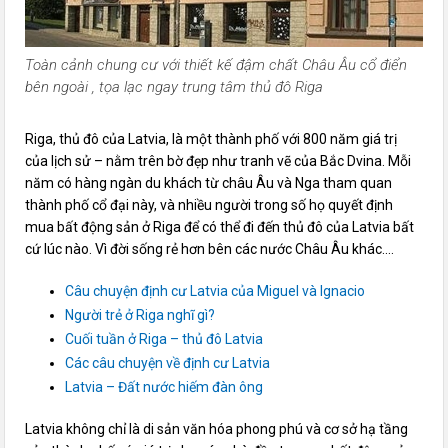
Toàn cảnh chung cư với thiết kế đậm chất Châu Âu cổ điển
bên ngoài , tọa lạc ngay trung tâm thủ đô Riga
Riga, thủ đô của Latvia, là một thành phố với 800 năm giá trị
của lịch sử – nằm trên bờ đẹp như tranh vẽ của Bắc Dvina. Mỗi
năm có hàng ngàn du khách từ châu Âu và Nga tham quan
thành phố cổ đại này, và nhiều người trong số họ quyết định
mua bất động sản ở Riga để có thể đi đến thủ đô của Latvia bất
cứ lúc nào. Vì đời sống rẻ hơn bên các nước Châu Âu khác….
Câu chuyện định cư Latvia của Miguel và Ignacio
Người trẻ ở Riga nghĩ gì?
Cuối tuần ở Riga – thủ đô Latvia
Các câu chuyện về định cư Latvia
Latvia – Đất nước hiếm đàn ông
Latvia không chỉ là di sản văn hóa phong phú và cơ sở hạ tầng