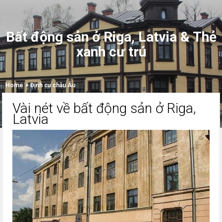
Bất động sản ở Riga, Latvia & Thẻ
xanh cư trú
Home
Định cư châu Âu
Vài nét về bất động sản ở Riga,
Latvia