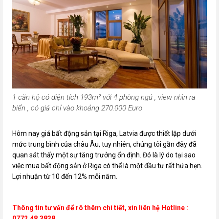
1 căn hộ có diện tích 193m² với 4 phòng ngủ , view nhìn ra
biển , có giá chỉ vào khoảng 270.000 Euro
Hôm nay giá bất động sản tại Riga, Latvia được thiết lập dưới
mức trung bình của châu Âu, tuy nhiên, chúng tôi gần đây đã
quan sát thấy một sự tăng trưởng ổn định. Đó là lý do tại sao
việc mua bất động sản ở Riga có thể là một đầu tư rất hứa hẹn.
Lợi nhuận từ 10 đến 12% mỗi năm.
Thông tin tư vấn để rõ thêm chi tiết, xin liên hệ Hotline :
0772.48.3838