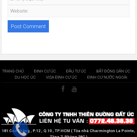
TRANG CHỦ
ĐỊNH CƯ ÚC
ĐẦU TƯ ÚC
BẤT ĐỘNG SẢN ÚC
DU HỌC ÚC
VISA ĐỊNH CƯ ÚC
ĐỊNH CƯ NƯỚC NGOÀI
181 Cao Thắng , P.12 , Q.10 , TP.HCM ( Tòa nhà Charmington La Pointe,
Tầng 7, Phòng 28C )