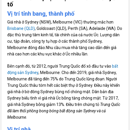
tố
Vị trí tỉnh bang, thành phố
Giá nhà ở Sydney (NSW), Melbourne (VIC) thường mắc hơn
Brisbane (QLD)
, Goldcoast (QLD), Perth (SA), Adelaide (WA). Do
đặc thù trung tâm kinh tế, tài chính của cả nước Úc. Lượng dân
cư, tập đoàn, công ty tụ hợp ở các thành phố Sydney,
Melbourne đông đảo.Nhu cầu mua nhà tăng cao dẫn đến giá
nhà cao hơn các khu vực khác ở Úc nhiều lần.
Bên cạnh đó, từ 2012, người Trung Quốc đổ xô đầu tư vào
bất
động sản Sydney
, Melbourne. Cho đến 2019, giá nhà Sydney,
Melbourne đã tăng đến 75% do Trung Quốc lũng đoạn. Người
Trung Quốc thâu tóm hết các biệt thự ở Sydney. Điều này khiến
giá nhà ở bờ đông Sydney bùng nổ chóng mặt. Dân bản địa
Sydney biểu tình vì giá nhà Úc bỗng tăng chóng mặt. Từ 2017,
giá nhà Sydney bỗng giảm 13%. Điều trên chứng tỏ
Trung Quốc
đã làm thổi phồng bong bóng bất động sản Sydney và cả
Melbourne
.
Vị trí nhà