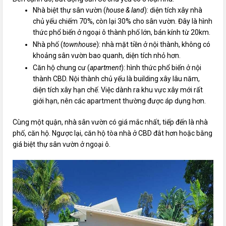
Nhà biệt thự sân vườn (
house & land
): diện tích xây nhà
chủ yếu chiếm 70%, còn lại 30% cho sân vườn. Đây là hình
thức phổ biến ở ngoại ô thành phố lớn, bán kính từ 20km.
Nhà phố (
townhouse
): nhà mặt tiền ở nội thành, không có
khoảng sân vườn bao quanh, diện tích nhỏ hơn.
Căn hộ chung cư (
apartment
): hình thức phổ biến ở nội
thành CBD. Nội thành chủ yếu là building xây lâu năm,
diện tích xây hạn chế. Việc dành ra khu vực xây mới rất
giới hạn, nên các apartment thường được áp dụng hơn.
Cùng một quận, nhà sân vườn có giá mắc nhất, tiếp đến là nhà
phố, căn hộ. Ngược lại, căn hộ tòa nhà ở CBD đắt hơn hoặc bằng
giá biệt thự sân vườn ở ngoại ô.