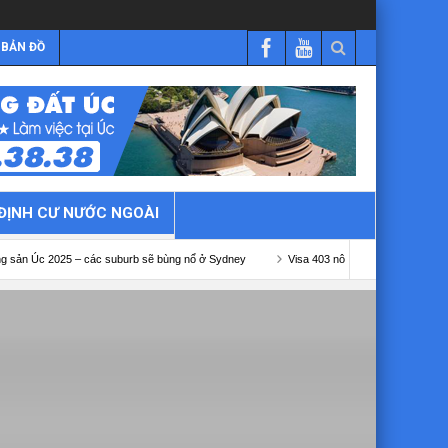
BẢN ĐỒ
ĐỊNH CƯ NƯỚC NGOÀI
5 – các suburb sẽ bùng nổ ở Sydney
Visa 403 nông nghiệp Úc
Visa 482 kết