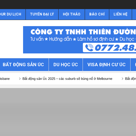
UR DU LỊCH
TUYỂN ĐẠI LÝ
HỘI THẢO
BÁO CHÍ
LIÊN HỆ
BẤT ĐỘNG SẢN ÚC
DU HỌC ÚC
VISA ĐỊNH CƯ ÚC
Bất động sản Úc 2025 – các suburb sẽ bùng nổ ở Melbourne
Bất động sản Úc 202