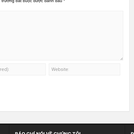
 trường bắt buộc được đánh dấu
*
BÁO CHÍ NÓI VỀ CHÚNG TÔI
Đ