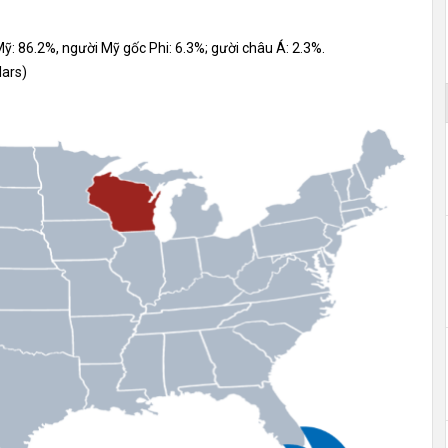
ỹ: 86.2%, người Mỹ gốc Phi: 6.3%; gười châu Á: 2.3%.
lars)