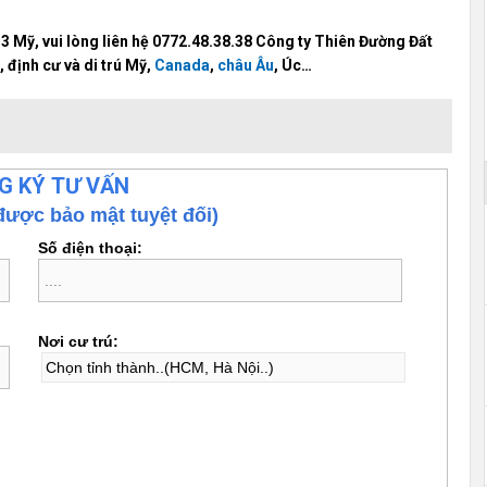
B3 Mỹ, vui lòng liên hệ 0772.48.38.38 Công ty Thiên Đường Đất
 định cư và di trú Mỹ,
Canada
,
châu Âu
, Úc…
G KÝ TƯ VẤN
được bảo mật tuyệt đối)
Số điện thoại:
Nơi cư trú: