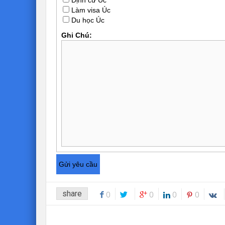
Làm visa Úc
Du học Úc
Ghi Chú:
share
0
0
0
0