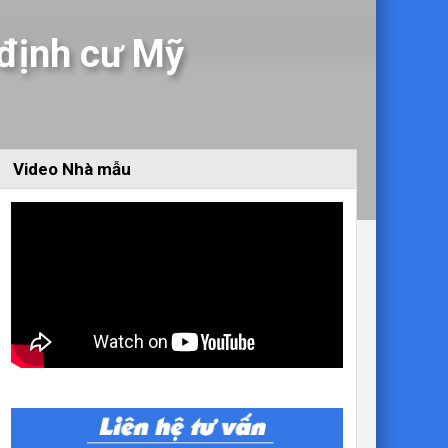
 định cư Mỹ
Video Nhà mẫu