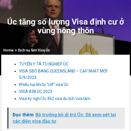
Úc tăng số lượng Visa định cư ở
vùng nông thôn
Home
Dịch vụ làm Visa Úc
TUYỂN Y TÁ TU NGHIỆP ÚC
VISA SBO BANG QUEENSLAND – CẬP NHẬT MỚI
5/9/2023
Khiếu nại khi bị “rớt” visa Úc
VISA 838 ÚC 2023
Visa kỳ nghỉ Úc 462 vừa du lịch vừa làm
Đọc thêm
Bộ trưởng bộ di trú Úc: Sẽ xem xét lại
các diện visa đầu tư