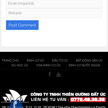
TRANG CHỦ
ĐỊNH CƯ ÚC
ĐẦU TƯ ÚC
BẤT ĐỘNG SẢN ÚC
DU HỌC ÚC
VISA ĐỊNH CƯ ÚC
ĐỊNH CƯ NƯỚC NGOÀI
181 Cao Thắng , P.12 , Q.10 , TP.HCM ( Tòa nhà Charmington La Pointe,