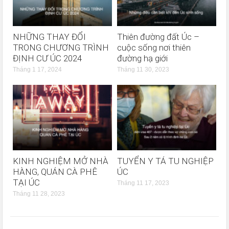
NHỮNG THAY ĐỔI
Thiên đường đất Úc –
TRONG CHƯƠNG TRÌNH
cuộc sống nơi thiên
ĐỊNH CƯ ÚC 2024
đường hạ giới
Tháng 1 17, 2024
Tháng 11 30, 2023
KINH NGHIỆM MỞ NHÀ
TUYỂN Y TÁ TU NGHIỆP
HÀNG, QUÁN CÀ PHÊ
ÚC
TẠI ÚC
Tháng 11 17, 2023
Tháng 11 28, 2023