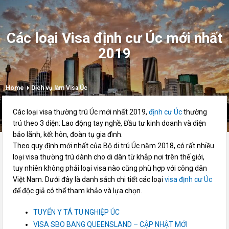
Các loại Visa định cư Úc mới nhất
2019
Home
Dịch vụ làm Visa Úc
Các loại visa thường trú Úc mới nhất 2019,
định cư Úc
thường
trú theo 3 diện: Lao động tay nghề, Đầu tư kinh doanh và diện
bảo lãnh, kết hôn, đoàn tụ gia đình.
Theo quy định mới nhất của Bộ di trú Úc năm 2018, có rất nhiều
loại visa thường trú dành cho di dân từ khắp nơi trên thế giới,
tuy nhiên không phải loại visa nào cũng phù hợp với công dân
Việt Nam. Dưới đây là danh sách chi tiết các loại
visa định cư Úc
để độc giả có thể tham khảo và lựa chọn.
TUYỂN Y TÁ TU NGHIỆP ÚC
VISA SBO BANG QUEENSLAND – CẬP NHẬT MỚI