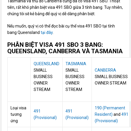
Tasmania và thủ đô Canberra cũng đã có visa 491 SBO. Thoạt
tiên, rất khó phân biệt visa 491 SBO giữa 3 tỉnh bang. Tuy nhiên,
chúng tôi sẽ kẻ bảng để quý vị dễ dàng phân biệt.
Nếu muốn, quý vị có thể đọc bài cụ thể visa 491 SBO tại tỉnh
bang Queensland
tại đây
.
PHÂN BIỆT VISA 491 SBO 3 BANG:
QUEENSLAND, CANBERRA VÀ TASMANIA
QUEENSLAND
TASMANIA
SMALL
SMALL
CANBERRA
BUSINESS
BUSINESS
SMALL BUSINESS
OWNER
OWNER
OWNER STREAM
STREAM
STREAM
Loại visa
190 (Permanent
491
491
tương
Resident)
and
491
(Provisional)
(Provisional)
ứng
(Provisional)