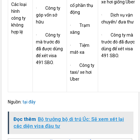
xe hơi giống Uber
Các loại
cổ phần thụ
· Công ty
hình
động
góp vốn sở
· Dịch vụ vận
công ty
hữu
chuyển/ đưa thư
không
· Trạm
hợp lệ
xăng
· Công ty
· Công ty mà
mà trước đó
trước đó đã được
· Tiệm
đã được dùng
dùng để xét visa
mát-xa
để xét visa
491 SBO.
491 SBO.
· Công ty
taxi/ xe hơi
Uber
Nguồn:
tại đây
Đọc thêm
Bộ trưởng bộ di trú Úc: Sẽ xem xét lại
các diện visa đầu tư