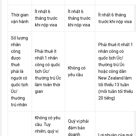
Ít nhất 6
Ít nhất 6
Thời gian
Ít nhất 6 tháng
tháng trước
tháng trước
vận hành
trước khi nộp visa
khi nộp visa
khi nộp visa
Số lượng
nhân
Phải thuê ít nhất 1
công
Phải thuê ít
nhân công có
được
nhất 1 nhân
quốc tịch Úc/
thuê
công có quốc
thường trú Úc
Không có
phải là
tịch Úc/
hoặc công dân
yêu cầu
người có
thường trú Úc
New Zealand làm
quốc tịch
làm toàn thời
tối thiểu 13 tuần
Úc/
gian
(mỗi tuần tối thiểu
thường
20 tiếng)
trú nhân
Không có yêu
Quý vị phải
cầu. Tuy
đảm bảo
nhiên, quý vị
doanh
Lợi nhuận của quý