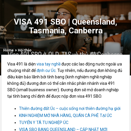
VISA 491 SBO | Queensland,
Tasmania, Canberra
Home
Hội thảo
Visa 491 là diện
visa tay nghề
được các lao động nước ngoài ưa
chuộng nhất để
định cư Úc
. Tuy nhiên, nếu đương đơn không đủ
điều kiện bảo lãnh bởi tỉnh bang (kinh nghiệm nghề nghiệp
không đủ) đương đơn có thể cân nhắc phân nhánh visa 491
SBO (small business owner). Đương đơn sẽ mở doanh nghiệp
tại tỉnh bang chỉ định để được nộp đơn visa 491 SBO.
Thiên đường đất Úc – cuộc sống nơi thiên đường hạ giới
KINH NGHIỆM MỞ NHÀ HÀNG, QUÁN CÀ PHÊ TẠI ÚC
TUYỂN Y TÁ TU NGHIỆP ÚC
VISA SBO BANG QUEENSLAND – CẬP NHẬT MỚI