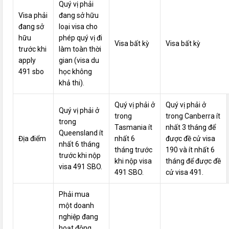
Quý vị phải
Visa phải
đang sở hữu
đang sở
loại visa cho
hữu
phép quý vị đi
Visa bất kỳ
Visa bất kỳ
trước khi
làm toàn thời
apply
gian (visa du
491 sbo
học không
khả thi).
Quý vị phải ở
Quý vị phải ở
Quý vị phải ở
trong
trong Canberra ít
trong
Tasmania ít
nhất 3 tháng để
Queensland ít
Địa điểm
nhất 6
được đề cử visa
nhất 6 tháng
tháng trước
190 và ít nhất 6
trước khi nộp
khi nộp visa
tháng để được đề
visa 491 SBO.
491 SBO.
cử visa 491.
Phải mua
một doanh
nghiệp đang
hoạt động.