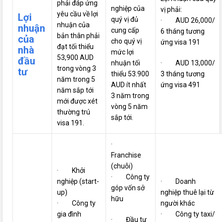
phải đáp ứng
nghiệp của
vị phải:
yêu cầu về lợi
Lợi
quý vị đủ
· AUD 26,000/
nhuận của
nhuận
cung cấp
6 tháng tương
bản thân phải
của
cho quý vị
ứng visa 191
đạt tối thiểu
nhà
mức lợi
53,900 AUD
đầu
nhuận tối
· AUD 13,000/
trong vòng 3
tư
thiểu 53.900
3 tháng tương
năm trong 5
AUD ít nhất
ứng visa 491
năm sắp tới
3 năm trong
mới được xét
vòng 5 năm
thường trú
sắp tới.
visa 191.
·
Franchise
(chuỗi)
· Khởi
· Công ty
nghiệp (start-
· Doanh
góp vốn sở
up)
nghiệp thuê lại từ
hữu
· Công ty
người khác
gia đình
· Công ty taxi/
· Đầu tư