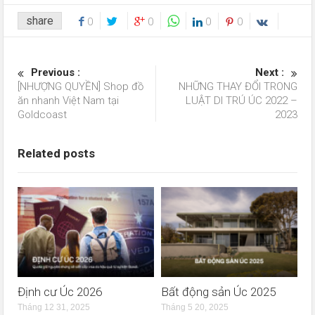
share
0
0
0
0
Previous :
Next :
[NHƯỢNG QUYỀN] Shop đồ
NHỮNG THAY ĐỔI TRONG
ăn nhanh Việt Nam tại
LUẬT DI TRÚ ÚC 2022 –
Goldcoast
2023
Related posts
Định cư Úc 2026
Bất động sản Úc 2025
Tháng 12 31, 2025
Tháng 5 20, 2025