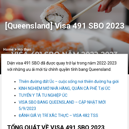
[Queensland] Visa 491 SBO 2023
Home
Hội thảo
Diện visa 491 SBO đã được quay trở lại trong năm 2022-2023
với những ưu ái mới từ chính quyền tỉnh bang Queensland.
Thiên đường đất Úc – cuộc sống nơi thiên đường hạ giới
KINH NGHIỆM MỞ NHÀ HÀNG, QUÁN CÀ PHÊ TẠI ÚC
TUYỂN Y TÁ TU NGHIỆP ÚC
VISA SBO BANG QUEENSLAND – CẬP NHẬT MỚI
5/9/2023
ĐÁNH GIÁ VỊ TRÍ XÁC THỰC – VISA 482 TSS
TỔNG QUÁT VỀ VISA 491 SBO 2023