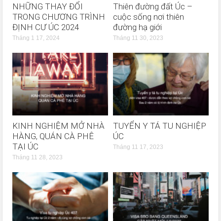
NHỮNG THAY ĐỔI
Thiên đường đất Úc –
TRONG CHƯƠNG TRÌNH
cuộc sống nơi thiên
ĐỊNH CƯ ÚC 2024
đường hạ giới
Tháng 1 17, 2024
Tháng 11 30, 2023
KINH NGHIỆM MỞ NHÀ
TUYỂN Y TÁ TU NGHIỆP
HÀNG, QUÁN CÀ PHÊ
ÚC
TẠI ÚC
Tháng 11 17, 2023
Tháng 11 28, 2023