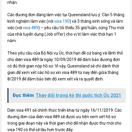
nhận.
Các đương đơn đang làm việc tại Queensland lưu ý: Cần 5 tháng
kinh nghiệm làm việc (với
visa 190
) và 3 tháng sinh sống và làm
việc (với
visa 489
) – yêu cầu tối thiểu 35 giờ/tuần, cùng Thư mời
của nhà tuyển dụng (Job offer) cho vị trí làm việc thời hạn 1
năm.
Theo yêu cầu của Bộ Nội vụ Úc, thời hạn đề cử bang và lãnh thổ
cho diện visa 489 là ngày 10/09/2019 để đảm bảo đương đơn
có đủ thời gian nộp hồ sơ. Vì vậy, Queensland sẽ chỉ dành thời
gian để xem xét các hồ sơ xin visa 489 từ nay đến giữa tháng
8/2019 để đảm bảo tiến độ xem xét và ra quyết định.
Đọc thêm
Thay đổi trong kỳ thi quốc tịch Úc 2021
Diện visa 491 sẽ chính thức triển khai từ ngày 16/11/2019. Các
đương đơn của diện visa 489 sẽ được ưu tiên xem xét hồ sơ
trong giai đoạn này và thời gian chờ để nhận được thư mời cho
visa 190 có thể sẽ lâu hơn trước đây.