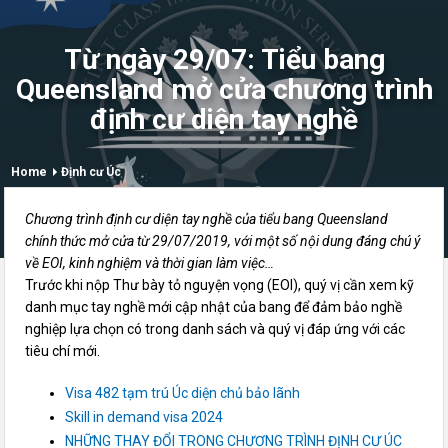
Từ ngày 29/07: Tiểu bang
Queensland mở cửa chương trình
định cư diện tay nghề
Home
Định cư Úc
Chương trình định cư diện tay nghề của tiểu bang Queensland
chính thức mở cửa từ 29/07/2019, với một số nội dung đáng chú ý
về EOI, kinh nghiệm và thời gian làm việc…
Trước khi nộp Thư bày tỏ nguyện vọng (EOI), quý vị cần xem kỹ
danh mục tay nghề mới cập nhật của bang để đảm bảo nghề
nghiệp lựa chọn có trong danh sách và quý vị đáp ứng với các
tiêu chí mới.
Visa 482 tạm trú Úc diện chủ bảo lãnh
Skill in demand visa 2024
NHỮNG THAY ĐỔI TRONG CHƯƠNG TRÌNH ĐỊNH CƯ ÚC