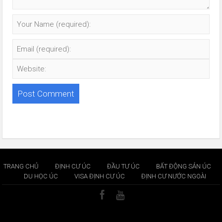
TRANG CHỦ
ĐỊNH CƯ ÚC
ĐẦU TƯ ÚC
BẤT ĐỘNG SẢN ÚC
DU HỌC ÚC
VISA ĐỊNH CƯ ÚC
ĐỊNH CƯ NƯỚC NGOÀI