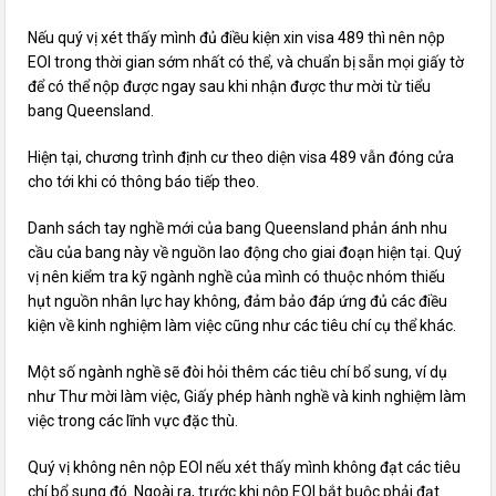
Nếu quý vị xét thấy mình đủ điều kiện xin visa 489 thì nên nộp
EOI trong thời gian sớm nhất có thể, và chuẩn bị sẵn mọi giấy tờ
để có thể nộp được ngay sau khi nhận được thư mời từ tiểu
bang Queensland.
Hiện tại, chương trình định cư theo diện visa 489 vẫn đóng cửa
cho tới khi có thông báo tiếp theo.
Danh sách tay nghề mới của bang Queensland phản ánh nhu
cầu của bang này về nguồn lao động cho giai đoạn hiện tại. Quý
vị nên kiểm tra kỹ ngành nghề của mình có thuộc nhóm thiếu
hụt nguồn nhân lực hay không, đảm bảo đáp ứng đủ các điều
kiện về kinh nghiệm làm việc cũng như các tiêu chí cụ thể khác.
Một số ngành nghề sẽ đòi hỏi thêm các tiêu chí bổ sung, ví dụ
như Thư mời làm việc, Giấy phép hành nghề và kinh nghiệm làm
việc trong các lĩnh vực đặc thù.
Quý vị không nên nộp EOI nếu xét thấy mình không đạt các tiêu
chí bổ sung đó. Ngoài ra, trước khi nộp EOI bắt buộc phải đạt