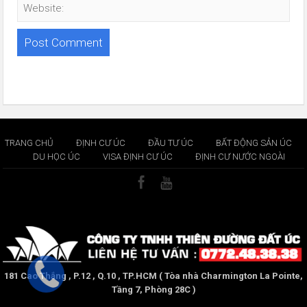
TRANG CHỦ
ĐỊNH CƯ ÚC
ĐẦU TƯ ÚC
BẤT ĐỘNG SẢN ÚC
DU HỌC ÚC
VISA ĐỊNH CƯ ÚC
ĐỊNH CƯ NƯỚC NGOÀI
181 Cao Thắng , P.12 , Q.10 , TP.HCM ( Tòa nhà Charmington La Pointe,
Tầng 7, Phòng 28C )