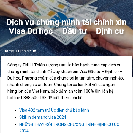
Dịch vụ chứng minh tài chính xin
Visa Du học – Đầu tư – Định cư
Home
Định cư Úc
Công ty TNHH Thiên Đường Đất Úc hân hạnh cung cấp dịch vụ
chứng minh tài chính để Quý khách xin Visa Đầu tư – Định cư –
Du học. Phương châm của chúng tôi là tận tâm, chuyên nghiệp,
nhanh chóng và an toàn. Chúng tôi có liên kết với các ngân
hàng lớn của Việt Nam, bảo đảm an toàn 100%.Xin liên hệ
hotline 0888.500.138 để biết thêm chi tiết.
Visa 482 tạm trú Úc diện chủ bảo lãnh
Skill in demand visa 2024
NHỮNG THAY ĐỔI TRONG CHƯƠNG TRÌNH ĐỊNH CƯ ÚC
2024