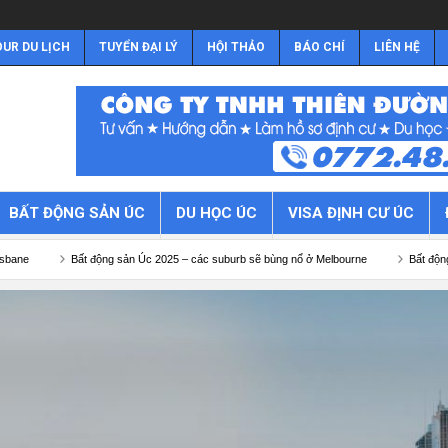
UR DU LỊCH
TUYỂN ĐẠI LÝ
HỘI THẢO
BÁO CHÍ
LIÊN HỆ
BẤT ĐỘNG SẢN ÚC
DU HỌC ÚC
VISA ĐỊNH CƯ ÚC
động sản Úc 2025 – các suburb sẽ bùng nổ ở Melbourne
Bất động sản Úc 2025 – cá