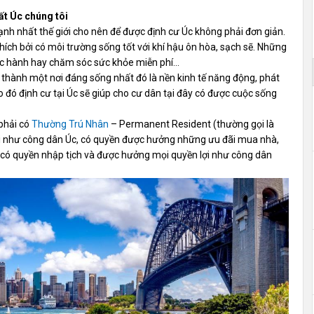
ất Úc chúng tôi
h nhất thế giới cho nên để được định cư Úc không phải đơn giản.
hích bởi có môi trường sống tốt với khí hậu ôn hòa, sạch sẽ. Những
 học hành hay chăm sóc sức khỏe miễn phí…
 thành một nơi đáng sống nhất đó là nền kinh tế năng động, phát
. Do đó định cư tại Úc sẽ giúp cho cư dân tại đây có được cuộc sống
phải có
Thường Trú Nhân
– Permanent Resident
(thường
gọi là
oi như công dân Úc, có quyền được hưởng những ưu đãi mua nhà,
 có quyền nhập tịch và được hưởng mọi quyền lợi như công dân