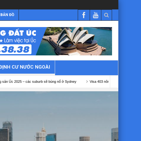
BẢN ĐỒ
ĐỊNH CƯ NƯỚC NGOÀI
c suburb sẽ bùng nổ ở Sydney
Visa 403 nông nghiệp Úc
Visa 482 kết hợp s