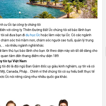
nh cư Úc tại công ty chúng tôi
 Đến với công ty Thiên Đường Đất Úc chúng tôi sẽ bảo lãnh bạn
 tôi sẽ đưa bạn đi
du học Úc
hoặc làm việc tại Úc. Có các ngành
, chăm sóc trẻ mầm non, chăm sóc người cao tuổi, quản lý trung
o, … và nhiều ngành nghề khác.
sẽ làm thủ tục bảo lãnh cho bạn. Đi theo diện này sẽ rất dễ dàng cho
n quan tâm đến thang điểm như diện 189.
y tín tại Việt Nam
tôi đó là đội ngũ Ban Giám Đốc uy giàu kinh nghiệm, uy tín và có
, Mỹ, Canada, Pháp… Chính vì thế chúng tôi có sự hiểu biết thực tế
ước Úc nói riêng cũng như nhiều quốc gia khác.