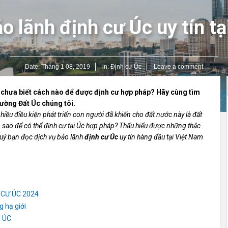
o lãnh định cư Úc uy tín t
Date:
Tháng 1 08, 2019
in:
Định cư Úc
Leave a comment
chưa biết cách nào để được định cư hợp pháp? Hãy cùng tìm
Đường Đất Úc chúng tôi.
 nhiều điều kiện phát triển con người đã khiến cho đất nước này là đất
 sao để có thể định cư tại Úc hợp pháp? Thấu hiểu được những thắc
quý bạn đọc dịch vụ bảo lãnh
định cư Úc
uy tín hàng đầu tại Việt Nam
 CƯ ÚC 2024
 hạ giới
 ÚC