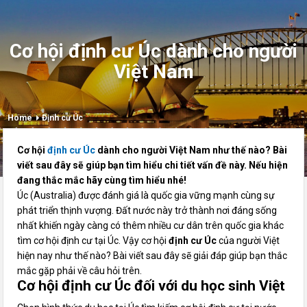
Cơ hội định cư Úc dành cho người
Việt Nam
Home
Định cư Úc
Cơ hội
định cư Úc
dành cho người Việt Nam như thế nào? Bài
viết sau đây sẽ giúp bạn tìm hiểu chi tiết vấn đề này. Nếu hiện
đang thắc mắc hãy cùng tìm hiểu nhé!
Úc
(Australia)
được đánh giá là quốc gia vững mạnh cùng sự
phát triển thịnh vượng. Đất nước này trở thành nơi đáng sống
nhất khiến ngày càng có thêm nhiều cư dân trên quốc gia khác
tìm cơ hội định cư tại Úc. Vậy cơ hội
định cư Úc
của người Việt
hiện nay như thế nào? Bài viết sau đây sẽ giải đáp giúp bạn thắc
mắc gặp phải về câu hỏi trên.
Cơ hội định cư Úc đối với du học sinh Việt