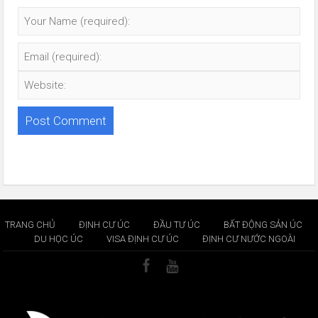
TRANG CHỦ
ĐỊNH CƯ ÚC
ĐẦU TƯ ÚC
BẤT ĐỘNG SẢN ÚC
DU HỌC ÚC
VISA ĐỊNH CƯ ÚC
ĐỊNH CƯ NƯỚC NGOÀI