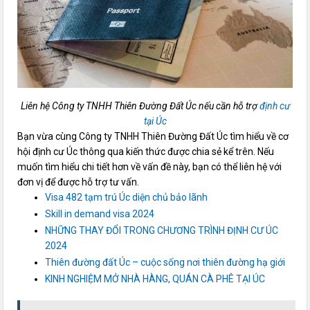
Liên hệ Công ty TNHH Thiên Đường Đất Úc nếu cần hỗ trợ
định cư
tại Úc
Bạn vừa cùng Công ty TNHH Thiên Đường Đất Úc tìm hiểu về cơ
hội định cư Úc thông qua kiến thức được chia sẻ kể trên. Nếu
muốn tìm hiểu chi tiết hơn về vấn đề này, bạn có thể liên hệ với
đơn vị để được hỗ trợ tư vấn.
Visa 482 tạm trú Úc diện chủ bảo lãnh
Skill in demand visa 2024
NHỮNG THAY ĐỔI TRONG CHƯƠNG TRÌNH ĐỊNH CƯ ÚC
2024
Thiên đường đất Úc – cuộc sống nơi thiên đường hạ giới
KINH NGHIỆM MỞ NHÀ HÀNG, QUÁN CÀ PHÊ TẠI ÚC