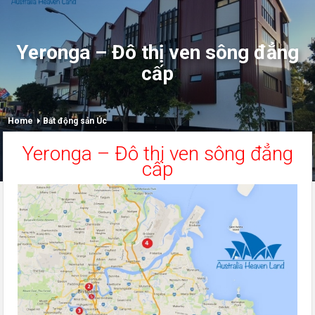
Yeronga – Đô thị ven sông đẳng
cấp
Home
Bất động sản Úc
Yeronga – Đô thị ven sông đẳng
cấp