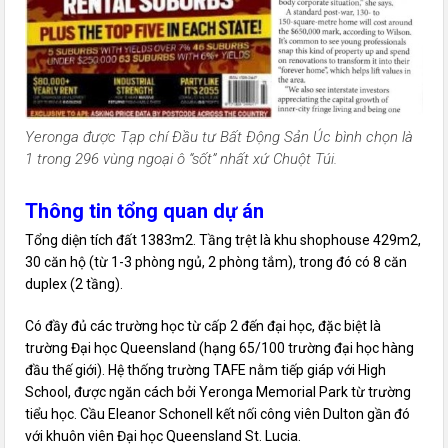
Yeronga được Tạp chí Đầu tư Bất Động Sản Úc bình chọn là
1 trong 296 vùng ngoại ô “sốt” nhất xứ Chuột Túi.
Thông tin tổng quan dự án
Tổng diện tích đất 1383m2. Tầng trệt là khu shophouse 429m2,
30 căn hộ (từ 1-3 phòng ngủ, 2 phòng tắm), trong đó có 8 căn
duplex (2 tầng).
Có đầy đủ các trường học từ cấp 2 đến đại học, đặc biệt là
trường Đại học Queensland (hạng 65/100 trường đại học hàng
đầu thế giới). Hệ thống trường TAFE nằm tiếp giáp với High
School, được ngăn cách bởi Yeronga Memorial Park từ trường
tiểu học. Cầu Eleanor Schonell kết nối công viên Dulton gần đó
với khuôn viên Đại học Queensland St. Lucia.