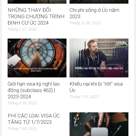
NHỮNG THAY ĐỔI
Chi phí sống ở Úc năm
TRONG CHƯƠNG TRÌNH
2023
ĐỊNH CƯ ÚC 2024
Tháng 11 29, 2023
Tháng 1 17, 2024
Giới hạn visa kỳ nghỉ lao
Khiếu nại khi bị “rớt” visa
động (subclass 462) |
Úc
2023-2024
Tháng 7 07, 2023
Tháng 8 30, 2023
PHÍ CÁC LOẠI VISA ÚC
TĂNG TỪ 1/7/2023
Tháng 7 03, 2023