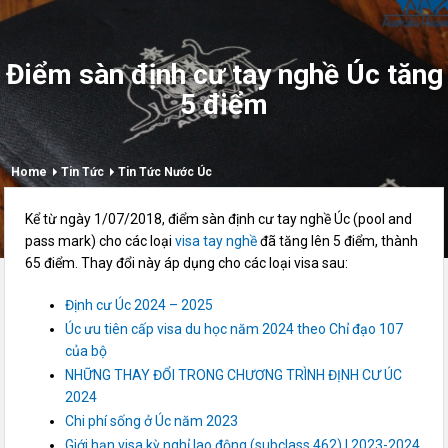
Điểm sàn định cư tay nghề Úc tăng
5 điểm
Home
Tin Tức
Tin Tức Nước Úc
Kể từ ngày 1/07/2018, điểm sàn định cư tay nghề Úc (pool and
pass mark) cho các loại
visa tay nghề
đã tăng lên 5 điểm, thành
65 điểm. Thay đổi này áp dụng cho các loại visa sau:
Định cư Úc 2024 – 2025
Úc ưu tiên cấp visa du học năm 2024 theo Chỉ đạo 107
của bộ
NHỮNG THAY ĐỔI TRONG CHƯƠNG TRÌNH ĐỊNH CƯ ÚC
2024
Chi phí sống ở Úc năm 2023
Giới hạn visa kỳ nghỉ lao động (subclass 462) | 2023-2024