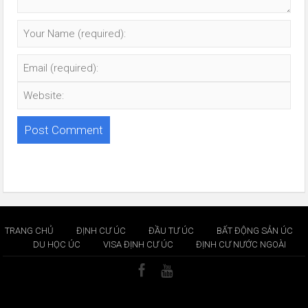
TRANG CHỦ
ĐỊNH CƯ ÚC
ĐẦU TƯ ÚC
BẤT ĐỘNG SẢN ÚC
DU HỌC ÚC
VISA ĐỊNH CƯ ÚC
ĐỊNH CƯ NƯỚC NGOÀI