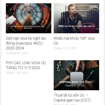
Giới hạn visa kỳ nghỉ lao
Khiếu nại khi bị “rớt” visa
động (subclass 462) |
Úc
2023-2024
Tháng 7 07, 2023
Tháng 8 30, 2023
PHÍ CÁC LOẠI VISA ÚC
TĂNG TỪ 1/7/2023
Tháng 7 03, 2023
Thuế lãi từ vốn Úc –
Capital gain tax (CGT)