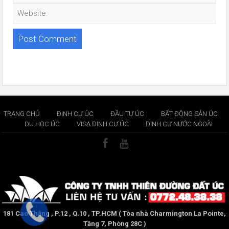
TRANG CHỦ
ĐỊNH CƯ ÚC
ĐẦU TƯ ÚC
BẤT ĐỘNG SẢN ÚC
DU HỌC ÚC
VISA ĐỊNH CƯ ÚC
ĐỊNH CƯ NƯỚC NGOÀI
181 Cao Thắng , P.12 , Q.10 , TP.HCM ( Tòa nhà Charmington La Pointe,
Tầng 7, Phòng 28C )