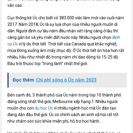
vẫn cao.
Cục thống kê Úc cho biết có 383.000 việc làm mới vào cuối năm
2017. Năm 2018, Úc là sự lựa chọn của nhiều người muốn di
dân. Người định cư lâu năm đều nhận xét rằng càng ở lâu thì
càng gắn bó và yêu mến đất nước này. Nhiều người chọn
định
cư Úc
vì lý do thời tiết. Thời tiết của Canada quá khắc nghiệt,
mùa Đông xuống âm mấy chục độ. Ở Úc thời tiết ôn hòa hơn rất
nhiều, hầu như nhiệt độ trong năm chỉ dao dộng từ 15-25 độ.
Bầu trời thuộc top “trong lành” nhất thế giới.
Đọc thêm
Chi phí sống ở Úc năm 2023
Bên cạnh đó, 3 thành phố của Úc nằm trong top 10 thành phố
đáng sống nhất thế giới, Melbourne xếp hạng 1. Nhiều người
muốn cho con
du học Úc
vì nhiều ngành học mà Úc đào tạo
đang dẫn đầu thế giới. Úc có chính sách an sinh xã hội rất tốt
như chăm sóc sức khỏe miễn phí, hỗ trợ học hành…