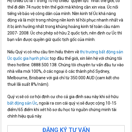
Hộ chiếu Úc là 1 trong 10 hộ chiếu “quyền lực” nhất thế giới, có
thể đi đến 74 nước trên thế giới mà không cần xin visa. Úc nổi
tiếng về bảo vệ công dân của mình. Nền kinh tế Úc khá năng
động và là một trong những nền kinh tế hồi phục nhanh nhất và
ít bị ảnh hưởng nhất trong khủng hoảng kinh tế toàn cầu năm
2007- 2008. Úc cho phép sở hữu 2 quốc tịch, nên định cư Úc thì
bạn vẫn được quyền giữ quốc tịch gốc của mình.
Nếu Quý vị có nhu cầu tìm hiểu thêm về
thị trường bất động sản
Úc quốc gia hạnh phúc
top đầu thế giới, xin liên hệ với chúng tôi
theo hotline: 0888.500.138. Chúng tôi chuyên tư vấn đầu tư vào
nhà villa mới 100%, ở các ngoại ô các thành phố Sydney,
Melbourne, Brisbane với giá chỉ từ 350.000 AUD (cam kết cho
thuê lãi suất 8%/năm).
Quý vị sẽ có cơ hội định cư cho cả gia đình sau này khi sở hữu
bất động sản Úc
, ngoài ra con cái quý vị sẽ được cộng 10-15
điểm/65 điểm khi xét hồ sơ du học từ nguồn chứng minh tài
chính hiệu quả này.
ĐĂNG KÝ TƯ VẤN