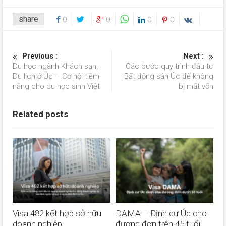
share
0
0
0
0
Previous :
Next :
Du học ngành Khách sạn,
Các bước quy trình đầu tư
Du lịch ở Úc – Cơ hội tiềm
Bất động sản Úc để không
năng cho du học sinh Việt
bị mất vốn
Related posts
Visa 482 kết hợp sở hữu
DAMA – Định cư Úc cho
doanh nghiệp
đương đơn trên 45 tuổi