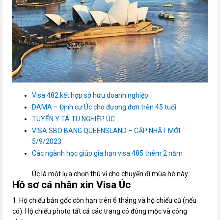
Visa 482 kết hợp sở hữu doanh nghiệp
DAMA – Định cư Úc cho đương đơn trên 45 tuổi
TUYỂN Y TÁ TU NGHIỆP ÚC
VISA SBO BANG QUEENSLAND – CẬP NHẬT MỚI
5/9/2023
Các ngành học giúp gia hạn visa 485 thêm 2 năm
Úc là một lựa chọn thú vị cho chuyến đi mùa hè này
Hồ sơ cá nhân xin Visa Úc
1. Hộ chiếu bản gốc còn hạn trên 6 tháng và hộ chiếu cũ (nếu
có). Hộ chiếu photo tất cả các trang có đóng mộc và công