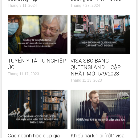
Tháng 9 11, 2024
Tháng 7 27, 2024
TUYỂN Y TÁ TU NGHIỆP
VISA SBO BANG
ÚC
QUEENSLAND – CẬP
NHẬT MỚI 5/9/2023
Tháng 11 17, 2023
Tháng 11 13, 2023
Các ngành học giúp gia
Khiếu nại khi bị “rớt” visa