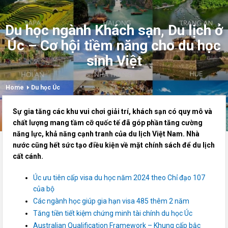
Du học ngành Khách sạn, Du lịch ở
Úc – Cơ hội tiềm năng cho du học
sinh Việt
Home
Du học Úc
Sự gia tăng các khu vui chơi giải trí, khách sạn có quy mô và
chất lượng mang tầm cỡ quốc tế đã góp phần tăng cường
năng lực, khả năng cạnh tranh của du lịch Việt Nam. Nhà
nước cũng hết sức tạo điều kiện về mặt chính sách để du lịch
cất cánh.
Úc ưu tiên cấp visa du học năm 2024 theo Chỉ đạo 107
của bộ
Các ngành học giúp gia hạn visa 485 thêm 2 năm
Tăng tiền tiết kiệm chứng minh tài chính du học Úc
Australian Qualification Framework – Khung cấp bậc