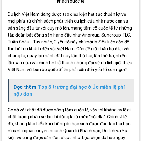
khách quốc tế
Du lịch Việt Nam đang được tạo điều kiện hết sức thuận lợi về
mọi phía, từ chính sách phát triển du lịch của nhà nước đến sự
sẵn sàng đầu tư với quy mô lớn, mang tầm cỡ quốc tế từ những
tập đoàn bất động sản hàng đầu như Vingroup, Sungroup, FLC,
Tuần Châu… Tuy nhiên, 2 yếu tố này chỉ mới là điều kiện cần để
thu hút du khách đến với Việt Nam. Còn để giữ chân họ ở lại với
chúng ta, quay lại mảnh đất này lần thứ hai, lần thứ ba, nhiều
lần sau nữa và chính họ trở thành những đại sứ du lịch giới thiệu
Việt Nam với bạn bè quốc tế thì phải cần đến yếu tố con người.
Đọc thêm
Top 5 trường đại học ở Úc miễn lệ phí
nộp đơn
Cơ sở vật chất đã được nâng tầm quốc tế, vậy thì không có lẽ gì
chất lượng nhân sự lại chỉ dừng lại ở mức “nội địa”. Chính vì lẽ
đó, không khó hiểu khi những du học sinh được đào tạo bài bản
ở nước ngoài chuyên ngành Quản trị Khách sạn, Du lịch và Sự
kiện vô cùng được săn đón ở quê nhà. Lựa chọn du học ngay