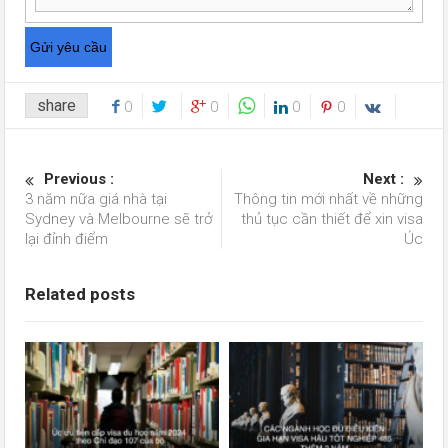
share
0
0
0
0
Previous :
Next :
3 năm nữa giá nhà tại
Thông tin mới nhất về những
Sydney và Melbourne sẽ trở
thủ tục cần thiết để xin visa
lại đỉnh điểm
Úc
Related posts