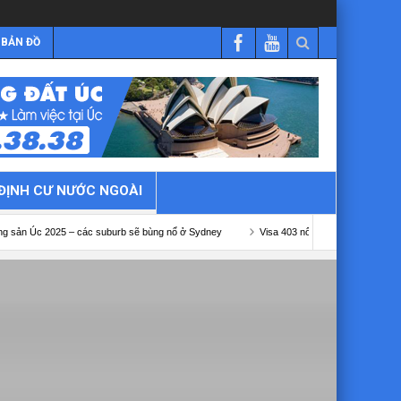
BẢN ĐỒ
ĐỊNH CƯ NƯỚC NGOÀI
 – các suburb sẽ bùng nổ ở Sydney
Visa 403 nông nghiệp Úc
Visa 482 kết 