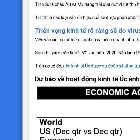
Tin xấu là châu Âu và Mỹ đang trải qua đợt vi rút thứ ha
Tin tốt là các loại vắc xin hiệu quả sẽ được phân phối 
Triển vọng kinh tế rõ ràng sẽ do viru
Việc vắc xin có thể kiểm soát số ca bệnh nhanh như th
Sau khi giảm ước tính 2,5% vào năm 2020. Nền kinh tế
Trên cơ sở đó,
nền kinh tế Úc được dự đoán sẽ tăng t
Dự báo về hoạt động kinh tế Úc ản