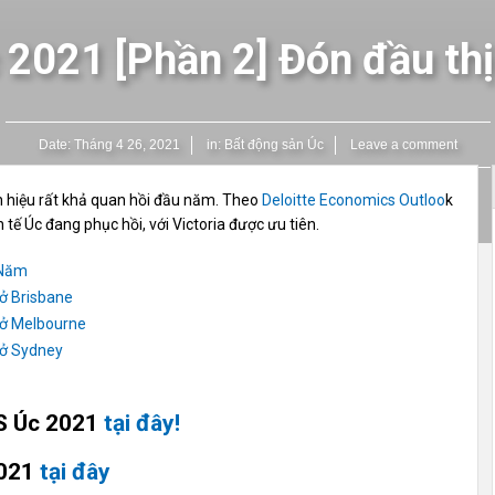
 2021 [Phần 2] Đón đầu thị
Date:
Tháng 4 26, 2021
in:
Bất động sản Úc
Leave a comment
ín hiệu rất khả quan hồi đầu năm. Theo
Deloitte Economics Outloo
k
ế Úc đang phục hồi, với Victoria được ưu tiên.
 Năm
 ở Brisbane
 ở Melbourne
 ở Sydney
ĐS Úc 2021
tại đây!
2021
tại đây