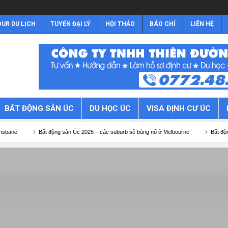
UR DU LỊCH
TUYỂN ĐẠI LÝ
HỘI THẢO
BÁO CHÍ
LIÊN HỆ
BẤT ĐỘNG SẢN ÚC
DU HỌC ÚC
VISA ĐỊNH CƯ ÚC
Bất động sản Úc 2025 – các suburb sẽ bùng nổ ở Melbourne
Bất động sản Úc 2025