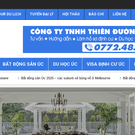
UR DU LỊCH
TUYỂN ĐẠI LÝ
HỘI THẢO
BÁO CHÍ
LIÊN HỆ
BẤT ĐỘNG SẢN ÚC
DU HỌC ÚC
VISA ĐỊNH CƯ ÚC
động sản Úc 2025 – các suburb sẽ bùng nổ ở Melbourne
Bất động sản Úc 2025 – cá