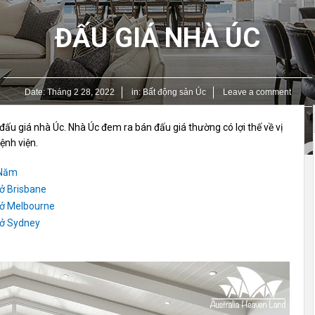
ĐẤU GIÁ NHÀ ÚC
Date:
Tháng 2 28, 2022
in:
Bất động sản Úc
Leave a comment
 đấu giá nhà Úc. Nhà Úc đem ra bán đấu giá thường có lợi thế về vị
ệnh viện.
 Năm
 ở Brisbane
 ở Melbourne
 ở Sydney