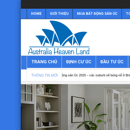
HOME
GIỚI THIỆU
MUA BẤT ĐỘNG SẢN ÚC
TO
TRANG CHỦ
ĐỊNH CƯ ÚC
ĐẦU TƯ ÚC
THÔNG TIN MỚI
ản Úc 2025
Bất động sản Úc 2025 – các suburb sẽ bùng nổ ở Brisbane
Bất 