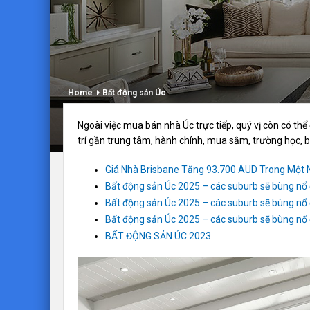
Home
Bất động sản Úc
Ngoài việc mua bán nhà Úc trực tiếp, quý vị còn có thể
trí gần trung tâm, hành chính, mua sắm, trường học, b
Giá Nhà Brisbane Tăng 93.700 AUD Trong Một
Bất động sản Úc 2025 – các suburb sẽ bùng nổ
Bất động sản Úc 2025 – các suburb sẽ bùng nổ
Bất động sản Úc 2025 – các suburb sẽ bùng nổ
BẤT ĐỘNG SẢN ÚC 2023