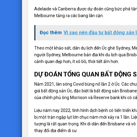
Adelaide và Canberra được dự đoán cũng bức phá tă
Melbourne tảng ra các bang lân cận.
Đọc thêm
Vì sao nên đầu tư bất động sản
Theo một khảo sát, dân du lịch đến Úc ghé Sydney, Me
người Sydney, Melbourne bản địa khi du lịch qua Brisban
cảnh quan đẹp hơn, ít xô bồ, thời tiết ấm hơn.
DỰ ĐOÁN TỔNG QUAN BẤT ĐỘNG S
Năm 2021, làn sóng Covid bùng nổ lần 2 ở Úc. Các chuy
giá bất động sản Úc, đặc biệt là bất động sản Brisban
của chính phủ ông Morrison và Reserve bank khi có c
Liệu năm nay 2022, tình hình dịch bệnh có tiến triển
bị một trận ngập lụt lớn chục năm mới xảy ra 1 lần. Li
tượng là rất quan trọng. Khi di dân đến Brisbane và vô 
thay đổi địa điểm di cư.