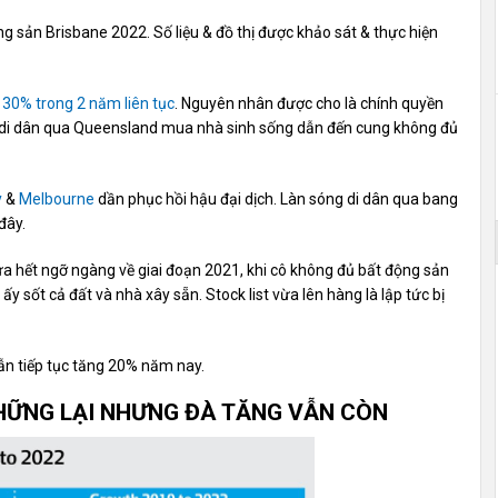
ộng sản Brisbane 2022. Số liệu & đồ thị được khảo sát & thực hiện
 30% trong 2 năm liên tục
. Nguyên nhân được cho là chính quyền
 di dân qua Queensland mua nhà sinh sống dẫn đến cung không đủ
y
&
Melbourne
dần phục hồi hậu đại dịch. Làn sóng di dân qua bang
đây.
a hết ngỡ ngàng về giai đoạn 2021, khi cô không đủ bất động sản
y sốt cả đất và nhà xây sẵn. Stock list vừa lên hàng là lập tức bị
ẫn tiếp tục tăng 20% năm nay.
HỮNG LẠI NHƯNG ĐÀ TĂNG VẪN CÒN