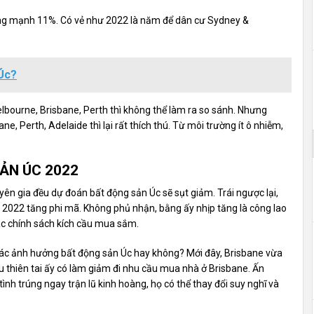
ng mạnh 11%. Có vẻ như 2022 là năm để dân cư Sydney &
 Úc?
lbourne, Brisbane, Perth thì không thể làm ra so sánh. Nhưng
e, Perth, Adelaide thì lại rất thích thú. Từ môi trường ít ô nhiễm,
ẢN ÚC 2022
ên gia đều dự đoán bất động sản Úc sẽ sụt giảm. Trái ngược lại,
e 2022 tăng phi mã. Không phủ nhận, bằng ấy nhịp tăng là công lao
ác chính sách kích cầu mua sắm.
 khác ảnh hưởng bất động sản Úc hay không? Mới đây, Brisbane vừa
ệu thiên tai ấy có làm giảm đi nhu cầu mua nhà ở Brisbane. Ấn
tình trúng ngay trận lũ kinh hoàng, họ có thể thay đổi suy nghĩ và