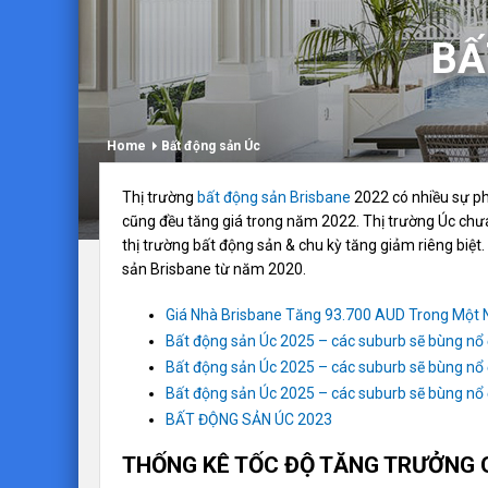
BẤ
Home
Bất động sản Úc
Thị trường
bất động sản Brisbane
2022 có nhiều sự ph
cũng đều tăng giá trong năm 2022. Thị trường Úc chưa
thị trường bất động sản & chu kỳ tăng giảm riêng bi
sản Brisbane từ năm 2020.
Giá Nhà Brisbane Tăng 93.700 AUD Trong Một
Bất động sản Úc 2025 – các suburb sẽ bùng nổ
Bất động sản Úc 2025 – các suburb sẽ bùng nổ
Bất động sản Úc 2025 – các suburb sẽ bùng nổ
BẤT ĐỘNG SẢN ÚC 2023
THỐNG KÊ TỐC ĐỘ TĂNG TRƯỞNG G