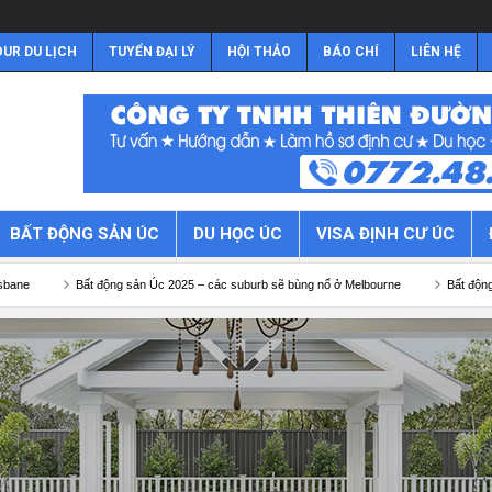
UR DU LỊCH
TUYỂN ĐẠI LÝ
HỘI THẢO
BÁO CHÍ
LIÊN HỆ
BẤT ĐỘNG SẢN ÚC
DU HỌC ÚC
VISA ĐỊNH CƯ ÚC
động sản Úc 2025 – các suburb sẽ bùng nổ ở Melbourne
Bất động sản Úc 2025 – cá