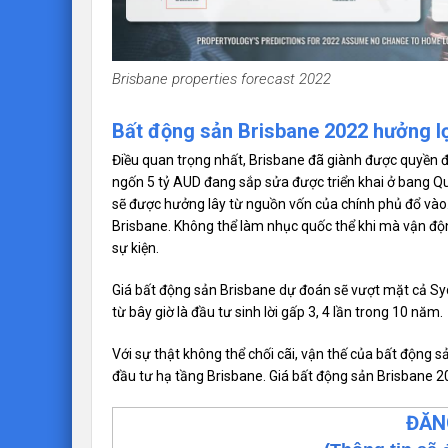
Brisbane properties forecast 2022
Bất động sản Brisbane 2022 hưởng l
Điều quan trọng nhất, Brisbane đã giành được quyền đ
ngốn 5 tỷ AUD đang sắp sửa được triển khai ở bang 
sẽ được hưởng lây từ nguồn vốn của chính phủ đổ vào
Brisbane. Không thể làm nhục quốc thể khi mà vận đ
sự kiện.
Giá bất động sản Brisbane dự đoán sẽ vượt mặt cả S
từ bây giờ là đầu tư sinh lời gấp 3, 4 lần trong 10 năm.
Với sự thật không thể chối cãi, vận thế của bất động s
đầu tư hạ tầng Brisbane. Giá bất động sản Brisbane 2
ĐĂN