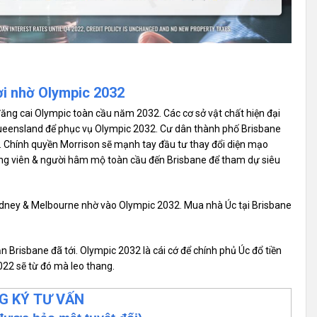
ợi nhờ Olympic 2032
ăng cai Olympic toàn cầu năm 2032. Các cơ sở vật chất hiện đại
Queensland để phục vụ Olympic 2032. Cư dân thành phố Brisbane
. Chính quyền Morrison sẽ mạnh tay đầu tư thay đổi diện mạo
ộng viên & người hâm mộ toàn cầu đến Brisbane để tham dự siêu
ydney & Melbourne nhờ vào Olympic 2032. Mua nhà Úc tại Brisbane
ản Brisbane đã tới. Olympic 2032 là cái cớ để chính phủ Úc đổ tiền
022 sẽ từ đó mà leo thang.
G KÝ TƯ VẤN