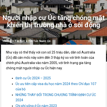
Người nhập cư Úc tăng chóng mặt
khiến thị trường nhà ở sôi động
Home
Tin Tức
Tin Tức Nước Úc
Như vậy có thể thấy với con số 25 triệu dân, dân số Australia
(Úc) đã cán mốc này sớm đến 3 thập kỷ so với tính toán của
chính phủ Australia vào năm 2005, với tình trạng gia tăng
chóng mặt người nhập cư Úc hiện nay.
Định cư Úc 2024 – 2025
Úc ưu tiên cấp visa du học năm 2024 theo Chỉ đạo 107
của bộ
NHỮNG THAY ĐỔI TRONG CHƯƠNG TRÌNH ĐỊNH CƯ ÚC
2024
Chi phí sống ở Úc năm 2023