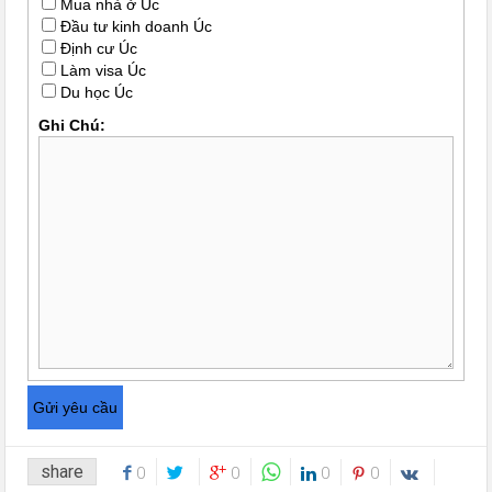
Mua nhà ở Úc
Đầu tư kinh doanh Úc
Định cư Úc
Làm visa Úc
Du học Úc
Ghi Chú:
share
0
0
0
0