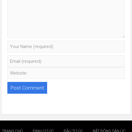
TRANG CHỦ
ĐỊNH CƯ ÚC
ĐẦU TƯ ÚC
BẤT ĐỘNG SẢN ÚC