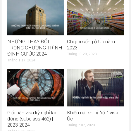
NHỮNG THAY ĐỔI
Chi phí sống ở Úc năm
TRONG CHƯƠNG TRÌNH
2023
ĐỊNH CƯ ÚC 2024
Tháng 11 29, 2023
Tháng 1 17, 2024
Giới hạn visa kỳ nghỉ lao
Khiếu nại khi bị “rớt” visa
động (subclass 462) |
Úc
2023-2024
Tháng 7 07, 2023