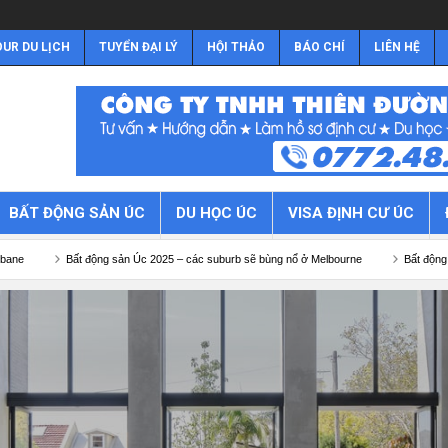
UR DU LỊCH
TUYỂN ĐẠI LÝ
HỘI THẢO
BÁO CHÍ
LIÊN HỆ
BẤT ĐỘNG SẢN ÚC
DU HỌC ÚC
VISA ĐỊNH CƯ ÚC
ản Úc 2025 – các suburb sẽ bùng nổ ở Melbourne
Bất động sản Úc 2025 – các subu