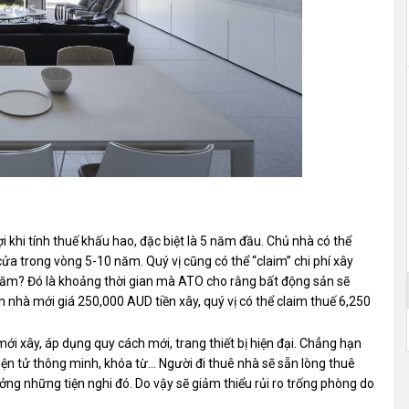
i khi tính thuế khấu hao, đặc biệt là 5 năm đầu. Chủ nhà có thể
 cửa trong vòng 5-10 năm. Quý vị cũng có thể “claim” chi phí xây
năm? Đó là khoảng thời gian mà ATO cho rằng bất động sản sẽ
 nhà mới giá 250,000 AUD tiền xây, quý vị có thể claim thuế 6,250
ới xây, áp dụng quy cách mới, trang thiết bị hiện đại. Chẳng hạn
ị điện tử thông minh, khóa từ… Người đi thuê nhà sẽ sẵn lòng thuê
ng những tiện nghi đó. Do vậy sẽ giảm thiểu rủi ro trống phòng do