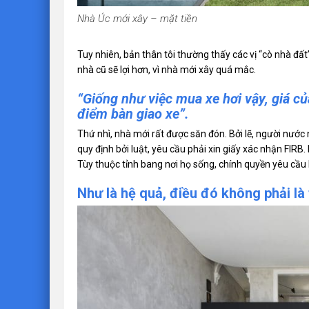
Nhà Úc mới xây – mặt tiền
Tuy nhiên, bản thân tôi thường thấy các vị “cò nhà đấ
nhà cũ sẽ lợi hơn, vì nhà mới xây quá mắc.
“Giống như việc mua xe hơi vậy, giá củ
điểm bàn giao xe”.
Thứ nhì, nhà mới rất được săn đón. Bởi lẽ, người nướ
quy định bởi luật, yêu cầu phải xin giấy xác nhận FIRB
Tùy thuộc tỉnh bang nơi họ sống, chính quyền yêu cầu
Như là hệ quả, điều đó không phải là t