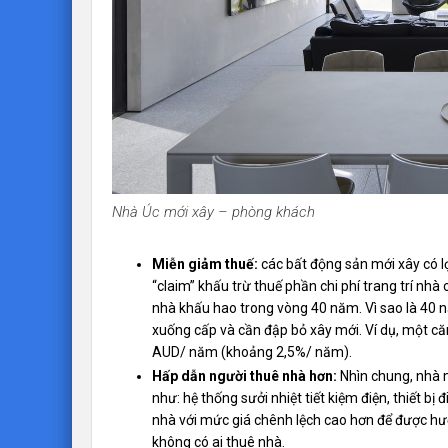
Nhà Úc mới xây – phòng khách
Miễn giảm thuế:
các bất động sản mới xây có lợ
“claim” khấu trừ thuế phần chi phí trang trí nhà
nhà khấu hao trong vòng 40 năm. Vì sao là 40 
xuống cấp và cần đập bỏ xây mới. Ví dụ, một căn
AUD/ năm (khoảng 2,5%/ năm).
Hấp dẫn người thuê nhà hơn:
Nhìn chung, nhà m
như: hệ thống sưởi nhiệt tiết kiệm điện, thiết b
nhà với mức giá chênh lệch cao hơn để được hưở
không có ai thuê nhà.