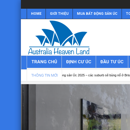
HOME
GIỚI THIỆU
MUA BẤT ĐỘNG SẢN ÚC
TO
TRANG CHỦ
ĐỊNH CƯ ÚC
ĐẦU TƯ ÚC
THÔNG TIN MỚI
2025
Bất động sản Úc 2025 – các suburb sẽ bùng nổ ở Brisbane
Bất động s