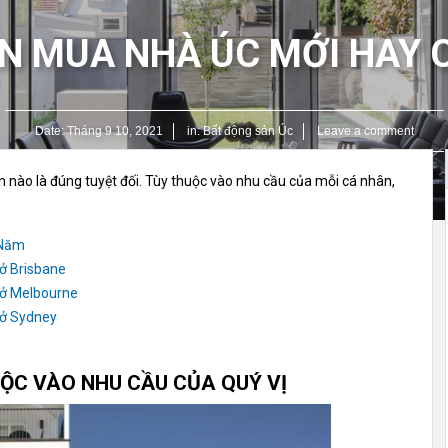
N MUA NHÀ ÚC MỚI HAY 
Date:
Tháng 9 10, 2021
in:
Bất động sản Úc
Leave a comment
 nào là đúng tuyệt đối. Tùy thuộc vào nhu cầu của mỗi cá nhân,
 Năm
 ở Brisbane
 ở Melbourne
 ở Sydney
ỘC VÀO NHU CẦU CỦA QUÝ VỊ