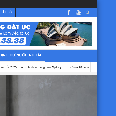
BẢN ĐỒ
ĐỊNH CƯ NƯỚC NGOÀI
rb sẽ bùng nổ ở Sydney
Visa 403 nông nghiệp Úc
Visa 482 kết hợp sở hữu 