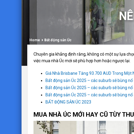
NÊ
Home
Bất động sản Úc
Chuyên gia khẳng định rằng, không có một sự lựa chọn
việc mua nhà Úc mới sẽ phù hợp hơn hoặc ngược lại.
Giá Nhà Brisbane Tăng 93.700 AUD Trong Một
Bất động sản Úc 2025 – các suburb sẽ bùng nổ
Bất động sản Úc 2025 – các suburb sẽ bùng nổ
Bất động sản Úc 2025 – các suburb sẽ bùng nổ
BẤT ĐỘNG SẢN ÚC 2023
MUA NHÀ ÚC MỚI HAY CŨ TÙY THU