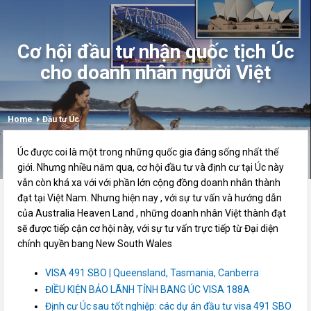
Cơ hội đầu tư nhận quốc tịch Úc
cho doanh nhân người Việt
Home
Đầu tư Úc
Úc được coi là một trong những quốc gia đáng sống nhất thế
giới. Nhưng nhiều năm qua, cơ hội đầu tư và định cư tại Úc này
vẫn còn khá xa với với phần lớn cộng đồng doanh nhân thành
đạt tại Việt Nam. Nhưng hiện nay , với sự tư vấn và hướng dẫn
của Australia Heaven Land , những doanh nhân Việt thành đạt
sẽ được tiếp cận cơ hội này, với sự tư vấn trực tiếp từ Đại diện
chính quyền bang New South Wales
VISA 491 SBO | Queensland, Tasmania, Canberra
ĐIỀU KIỆN BẢO LÃNH TỈNH BANG ÚC VISA 188A
Định cư Úc sau tốt nghiệp: các dự án đầu tư visa 491 SBO