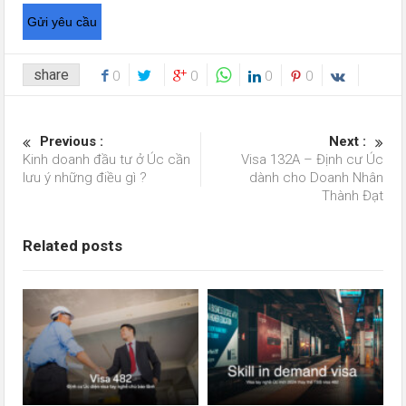
share
0
0
0
0
Previous :
Next :
Kinh doanh đầu tư ở Úc cần
Visa 132A – Định cư Úc
lưu ý những điều gì ?
dành cho Doanh Nhân
Thành Đạt
Related posts