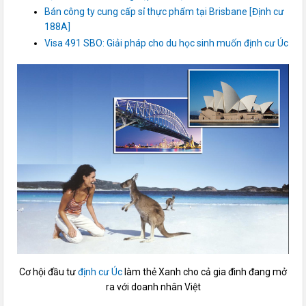
Bán công ty cung cấp sỉ thực phẩm tại Brisbane [Định cư
188A]
Visa 491 SBO: Giải pháp cho du học sinh muốn định cư Úc
Cơ hội đầu tư
định cư Úc
làm thẻ Xanh cho cả gia đình đang mở
ra với doanh nhân Việt