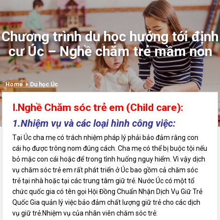
Chương trình du học hướng tới định
cư Úc – Nghề chăm trẻ mầm non
Home
Du học Úc
I.Nghề Chăm sóc trẻ em (Child care):
1.Nhiệm vụ và các loại hình công việc:
Tại Úc cha mẹ có trách nhiệm pháp lý phải bảo đảm rằng con
cái họ được trông nom đúng cách. Cha mẹ có thể bị buộc tội nếu
bỏ mặc con cái hoặc để trong tình huống nguy hiểm. Vì vậy dịch
vụ chăm sóc trẻ em rất phát triển ở Úc bao gồm cả chăm sóc
trẻ tại nhà hoặc tại các trung tâm giữ trẻ. Nước Úc có một tổ
chức quốc gia có tên gọi Hội Đồng Chuẩn Nhận Dịch Vụ Giữ Trẻ
Quốc Gia quản lý việc bảo đảm chất lượng giữ trẻ cho các dịch
vụ giữ trẻ.Nhiệm vụ của nhân viên chăm sóc trẻ: