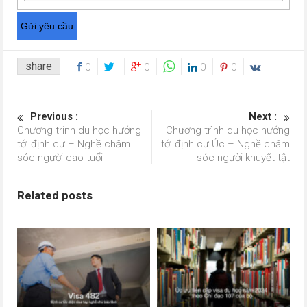
share
0
0
0
0
Previous :
Next :
Chương trinh du học hướng
Chương trình du học hướng
tới định cư – Nghề chăm
tới định cư Úc – Nghề chăm
sóc người cao tuổi
sóc người khuyết tật
Related posts