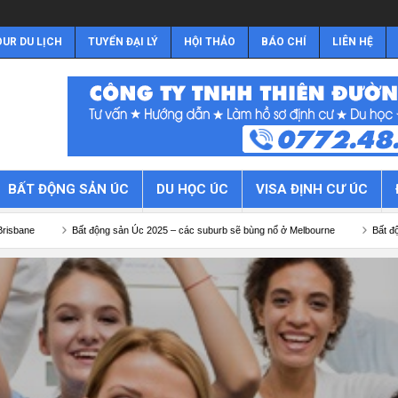
UR DU LỊCH
TUYỂN ĐẠI LÝ
HỘI THẢO
BÁO CHÍ
LIÊN HỆ
BẤT ĐỘNG SẢN ÚC
DU HỌC ÚC
VISA ĐỊNH CƯ ÚC
Bất động sản Úc 2025 – các suburb sẽ bùng nổ ở Melbourne
Bất động sản Úc 2025