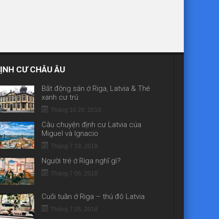
ỊNH CƯ CHÂU ÂU
Bất động sản ở Riga, Latvia & Thẻ
xanh cư trú
Tháng 10 20, 2018
Câu chuyện định cư Latvia của
Miguel và Ignacio
Tháng 7 19, 2018
Người trẻ ở Riga nghĩ gì?
Tháng 7 06, 2018
Cuối tuần ở Riga – thủ đô Latvia
Tháng 7 05, 2018