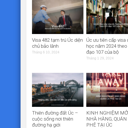
Visa 482 tạm trú Úc diện
Úc ưu tiên cấp visa 
chủ bảo lãnh
học năm 2024 theo
đạo 107 của bộ
Tháng 6 10, 2024
Tháng 1 29, 2024
Thiên đường đất Úc –
KINH NGHIỆM MỞ
cuộc sống nơi thiên
NHÀ HÀNG, QUÁN
đường hạ giới
PHÊ TẠI ÚC