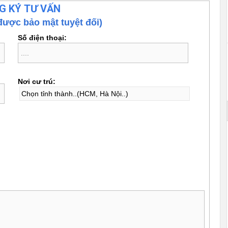
G KÝ TƯ VẤN
được bảo mật tuyệt đối)
Số điện thoại:
Nơi cư trú: