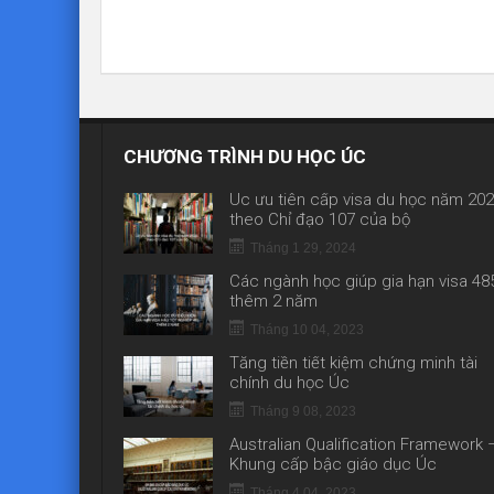
CHƯƠNG TRÌNH DU HỌC ÚC
Úc ưu tiên cấp visa du học năm 20
theo Chỉ đạo 107 của bộ
Tháng 1 29, 2024
Các ngành học giúp gia hạn visa 48
thêm 2 năm
Tháng 10 04, 2023
Tăng tiền tiết kiệm chứng minh tài
chính du học Úc
Tháng 9 08, 2023
Australian Qualification Framework 
Khung cấp bậc giáo dục Úc
Tháng 4 04, 2023