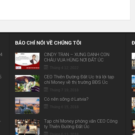
BÁO CHÍ NÓI VỀ CHÚNG TÔI
Đ
24
CINDY TRẦN – XỨNG DANH CON
CHÁU VUA HÙNG NƠI ĐẤT ÚC
Tháng 4 12, 2022
5
CEO Thiên Đường Đất Úc trả lời tạp
chí Money về thị trường BĐS Úc
Tháng 7 19, 2018
Có nên sống ở Latvia?
Tháng 6 15, 2018
Tạp chí Money phỏng vấn CEO Công
–
ty Thiên Đường Đất Úc
Tháng 6 13, 2018