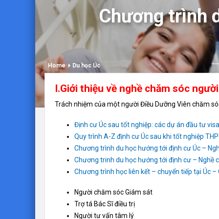
Chương trình 
Home
Du học Úc
I.Giới thiệu về nghề chăm sóc người
Trách nhiệm của một người Điều Dưỡng Viên chăm sóc 
Định cư Úc sau tốt nghiệp: các dự án đầu tư vi
Quy trình A-Z định cư Úc sau khi tốt nghiệp TH
Chương trình du học hướng tới định cư Úc – N
Chương trinh du học hướng tới định cư – Nghề 
Chương trình học liên kết – chuyển tiếp tại Úc 
Người chăm sóc Giám sát
Trợ tá Bác Sĩ điều trị
Người tư vấn tâm lý