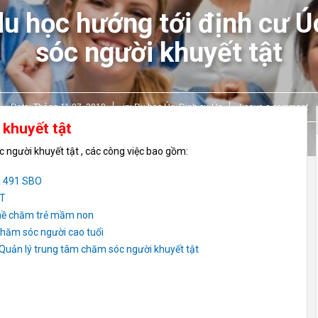
du học hướng tới định cư 
sóc người khuyết tật
Date:
Tháng 11 07, 2018
in:
Du học Úc
,
Định cư Úc
Leave a comment
 khuyết tật
người khuyết tật , các công việc bao gồm:
sa 491 SBO
PT
ghề chăm trẻ mầm non
chăm sóc người cao tuổi
– Quản lý trung tâm chăm sóc người khuyết tật