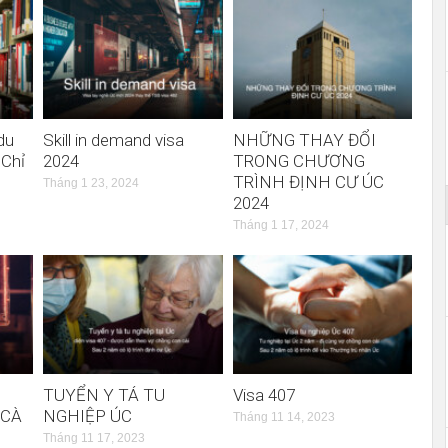
du
Skill in demand visa
NHỮNG THAY ĐỔI
 Chỉ
2024
TRONG CHƯƠNG
TRÌNH ĐỊNH CƯ ÚC
Tháng 1 23, 2024
2024
Tháng 1 17, 2024
TUYỂN Y TÁ TU
Visa 407
 CÀ
NGHIỆP ÚC
Tháng 11 14, 2023
Tháng 11 17, 2023