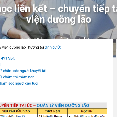
ọc liên kết – chuyển tiếp t
viện dưỡng lão
Date:
Tháng 10 15, 2018
in:
Du học Úc
,
Định cư Úc
Leave a comment
ý viện dưỡng lão , hướng tới
định cư Úc
sa 491 SBO
PT
hề chăm sóc người khuyết tật
ghề chăm trẻ mầm non
chăm sóc người cao tuổi