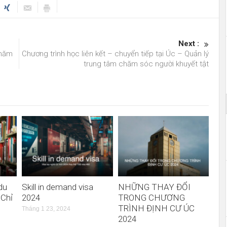
Next :
Chăm
Chương trình học liên kết – chuyển tiếp tại Úc – Quản lý
trung tâm chăm sóc người khuyết tật
du
Skill in demand visa
NHỮNG THAY ĐỔI
 Chỉ
2024
TRONG CHƯƠNG
TRÌNH ĐỊNH CƯ ÚC
Tháng 1 23, 2024
2024