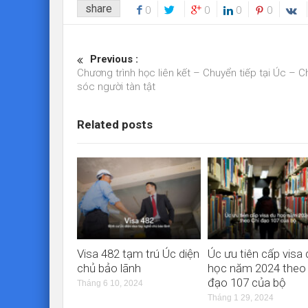
share
0
0
0
0
Previous :
Chương trình học liên kết – Chuyển tiếp tại Úc – 
sóc người tàn tật
Related posts
Visa 482 tạm trú Úc diện
Úc ưu tiên cấp visa 
chủ bảo lãnh
học năm 2024 theo
đạo 107 của bộ
Tháng 6 10, 2024
Tháng 1 29, 2024