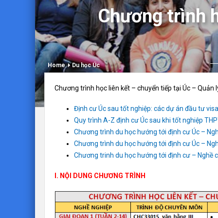
Chương trình h
Home
Du học Úc
Chương trình học liên kết – chuyển tiếp tại Úc – Quản l
Định cư Úc sau tốt nghiệp: các dự án đầu tư vi
Quy trình A-Z định cư Úc sau khi tốt nghiệp TH
Chương trình du học hướng tới định cư Úc – Ng
Chương trình du học hướng tới định cư Úc – N
Chương trinh du học hướng tới định cư – Nghề 
I. NỘI DUNG CHƯƠNG TRÌNH