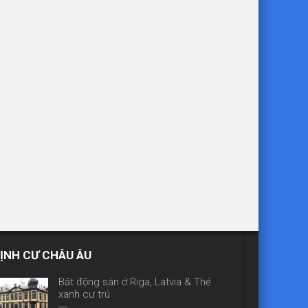
ỊNH CƯ CHÂU ÂU
Bất động sản ở Riga, Latvia & Thẻ
xanh cư trú