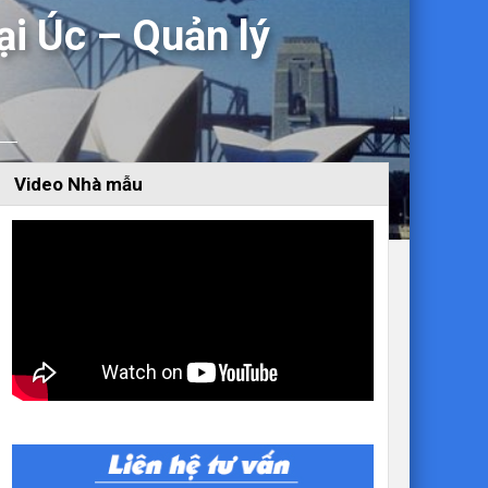
ại Úc – Quản lý
Video Nhà mẫu