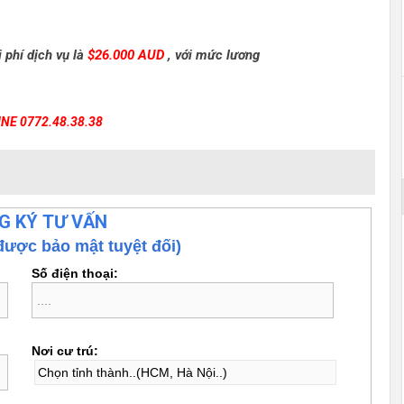
 phí dịch vụ là
$26.000 AUD
, với mức lương
NE 0772.48.38.38
G KÝ TƯ VẤN
được bảo mật tuyệt đối)
Số điện thoại:
Nơi cư trú: