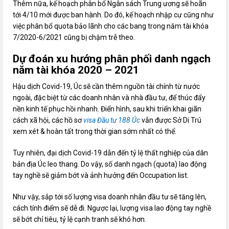
Thêm nữa, kế hoạch phân bổ Ngân sách Trung ương sẽ hoãn
tới 4/10 mới được ban hành. Do đó, kế hoạch nhập cư cũng như
việc phân bổ quota bảo lãnh cho các bang trong năm tài khóa
7/2020-6/2021 cũng bị chậm trễ theo.
Dự đoán xu hướng phân phối danh ngạch
năm tài khóa 2020 – 2021
Hậu dịch Covid-19, Úc sẽ cần thêm nguồn tài chính từ nước
ngoài, đặc biệt từ các doanh nhân và nhà đầu tư, để thúc đẩy
nền kinh tế phục hồi nhanh. Điển hình, sau khi triển khai giãn
cách xã hội, các hồ sơ
visa Đầu tư 188 Úc
vẫn được Sở Di Trú
xem xét & hoàn tất trong thời gian sớm nhất có thể.
Tuy nhiên, đại dịch Covid-19 dẫn đến tỷ lệ thất nghiệp của dân
bản địa Úc leo thang. Do vậy, số danh ngạch (quota) lao động
tay nghề sẽ giảm bớt và ảnh hưởng đến Occupation list.
Như vậy, sắp tới số lượng visa doanh nhân đầu tư sẽ tăng lên,
cách tính điểm sẽ dễ đi. Ngược lại, lượng visa lao động tay nghề
sẽ bớt chỉ tiêu, tỷ lệ cạnh tranh sẽ khó hơn.