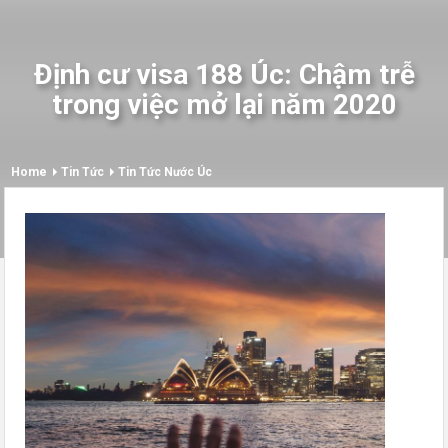
Định cư visa 188 Úc: Chậm trễ
trong việc mở lại năm 2020
Home
Tin Tức
Tin Tức Nước Úc