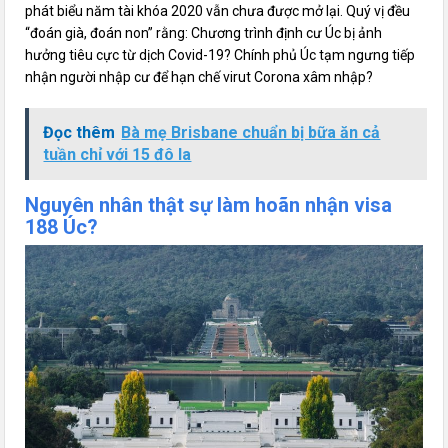
phát biểu năm tài khóa 2020 vẫn chưa được mở lại. Quý vị đều
“đoán già, đoán non” rằng: Chương trình định cư Úc bị ảnh
hưởng tiêu cực từ dịch Covid-19? Chính phủ Úc tạm ngưng tiếp
nhận người nhập cư để hạn chế virut Corona xâm nhập?
Đọc thêm
Bà mẹ Brisbane chuẩn bị bữa ăn cả
tuần chỉ với 15 đô la
Nguyên nhân thật sự làm hoãn nhận visa
188 Úc?