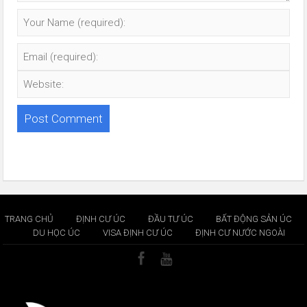
TRANG CHỦ
ĐỊNH CƯ ÚC
ĐẦU TƯ ÚC
BẤT ĐỘNG SẢN ÚC
DU HỌC ÚC
VISA ĐỊNH CƯ ÚC
ĐỊNH CƯ NƯỚC NGOÀI