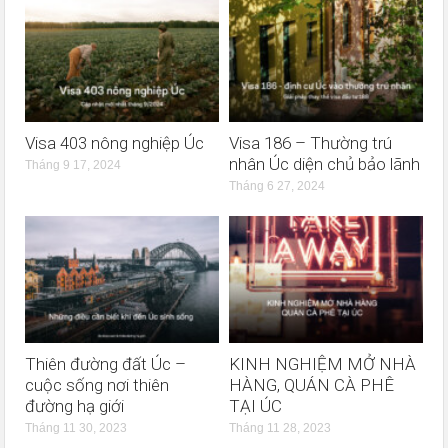
Visa 403 nông nghiệp Úc
Visa 186 – Thường trú
nhân Úc diện chủ bảo lãnh
Tháng 9 17, 2024
Tháng 6 27, 2024
Thiên đường đất Úc –
KINH NGHIỆM MỞ NHÀ
cuộc sống nơi thiên
HÀNG, QUÁN CÀ PHÊ
đường hạ giới
TẠI ÚC
Tháng 11 30, 2023
Tháng 11 28, 2023