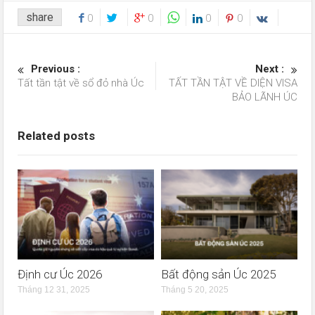
share
0
0
0
0
Previous :
Next :
Tất tần tật về sổ đỏ nhà Úc
TẤT TẦN TẬT VỀ DIỆN VISA
BẢO LÃNH ÚC
Related posts
Định cư Úc 2026
Bất động sản Úc 2025
Tháng 12 31, 2025
Tháng 5 20, 2025