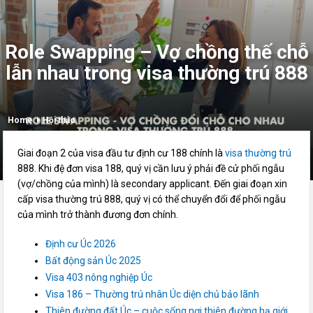
Role Swapping – Vợ chồng thế chỗ
lẫn nhau trong visa thường trú 888
Home
Hội thảo
Giai đoạn 2 của visa đầu tư định cư 188 chính là
visa thường trú
888. Khi đệ đơn visa 188, quý vị cần lưu ý phải đề cử phối ngẫu
(vợ/chồng của mình) là secondary applicant. Đến giai đoạn xin
cấp visa thường trú 888, quý vị có thể chuyển đổi để phối ngẫu
của mình trở thành đương đơn chính.
Định cư Úc 2026
Bất động sản Úc 2025
Visa 403 nông nghiệp Úc
Visa 186 – Thường trú nhân Úc diện chủ bảo lãnh
Thiên đường đất Úc – cuộc sống nơi thiên đường hạ giới