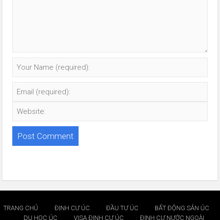
TRANG CHỦ
ĐỊNH CƯ ÚC
ĐẦU TƯ ÚC
BẤT ĐỘNG SẢN ÚC
DU HỌC ÚC
VISA ĐỊNH CƯ ÚC
ĐỊNH CƯ NƯỚC NGOÀI