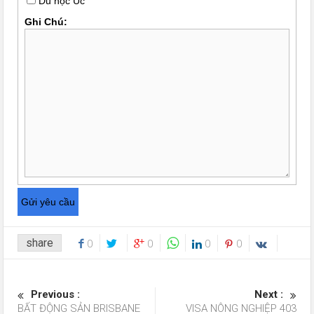
Du học Úc
Ghi Chú:
share
0
0
0
0
Previous :
Next :
BẤT ĐỘNG SẢN BRISBANE
VISA NÔNG NGHIỆP 403