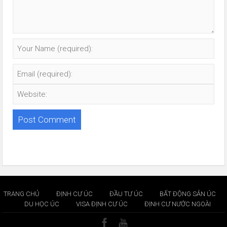
TRANG CHỦ
ĐỊNH CƯ ÚC
ĐẦU TƯ ÚC
BẤT ĐỘNG SẢN ÚC
DU HỌC ÚC
VISA ĐỊNH CƯ ÚC
ĐỊNH CƯ NƯỚC NGOÀI