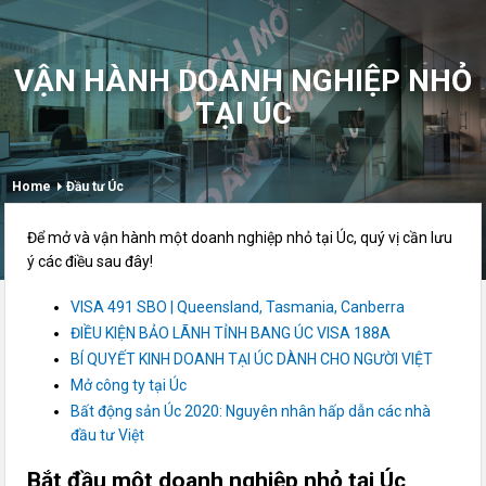
VẬN HÀNH DOANH NGHIỆP NHỎ
TẠI ÚC
Home
Đầu tư Úc
Để mở và vận hành một doanh nghiệp nhỏ tại Úc, quý vị cần lưu
ý các điều sau đây!
VISA 491 SBO | Queensland, Tasmania, Canberra
ĐIỀU KIỆN BẢO LÃNH TỈNH BANG ÚC VISA 188A
BÍ QUYẾT KINH DOANH TẠI ÚC DÀNH CHO NGƯỜI VIỆT
Mở công ty tại Úc
Bất động sản Úc 2020: Nguyên nhân hấp dẫn các nhà
đầu tư Việt
Bắt đầu một doanh nghiệp nhỏ tại Úc