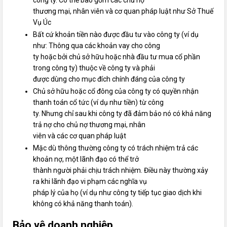
công ty. Có thể bao gồm các chủ nợ
thương mại, nhân viên và cơ quan pháp luật như Sở Thuế
Vụ Úc
Bất cứ khoản tiền nào được đầu tư vào công ty (ví dụ
như: Thông qua các khoản vay cho công
ty hoặc bởi chủ sở hữu hoặc nhà đầu tư mua cổ phần
trong công ty) thuộc về công ty và phải
được dùng cho mục đích chính đáng của công ty
Chủ sở hữu hoặc cổ đông của công ty có quyền nhận
thanh toán cổ tức (ví dụ như tiền) từ công
ty. Nhưng chỉ sau khi công ty đã đảm bảo nó có khả năng
trả nợ cho chủ nợ thương mại, nhân
viên và các cơ quan pháp luật
Mặc dù thông thường công ty có trách nhiệm trả các
khoản nợ, một lãnh đạo có thể trở
thành người phải chịu trách nhiệm. Điều này thường xảy
ra khi lãnh đạo vi phạm các nghĩa vụ
pháp lý của họ (ví dụ như công ty tiếp tục giao dịch khi
không có khả năng thanh toán).
Bảo vệ doanh nghiệp