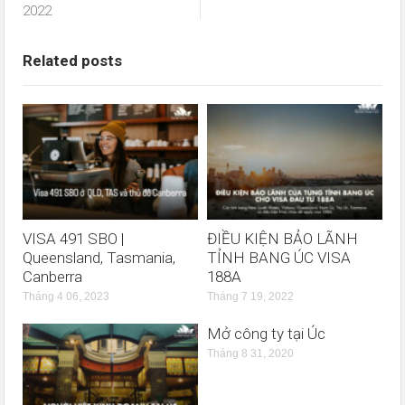
2022
Related posts
VISA 491 SBO |
ĐIỀU KIỆN BẢO LÃNH
Queensland, Tasmania,
TỈNH BANG ÚC VISA
Canberra
188A
Tháng 4 06, 2023
Tháng 7 19, 2022
Mở công ty tại Úc
Tháng 8 31, 2020