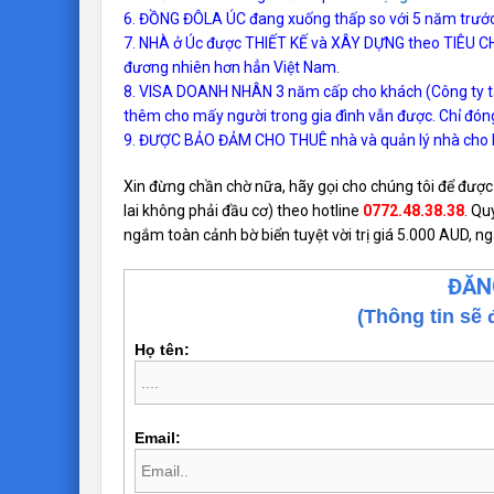
6. ĐỒNG ĐÔLA ÚC đang xuống thấp so với 5 năm trước,
7. NHÀ ở Úc được THIẾT KẾ và XÂY DỰNG theo TIÊU CH
đương nhiên hơn hẳn Việt Nam.
8. VISA DOANH NHÂN 3 năm cấp cho khách (Công ty t
thêm cho mấy người trong gia đình vẫn được. Chỉ đón
9. ĐƯỢC BẢO ĐẢM CHO THUÊ nhà và quản lý nhà cho k
Xin đừng chần chờ nữa, hãy gọi cho chúng tôi để được
lai không phải đầu cơ) theo hotline
0772.48.38.38
. Qu
ngắm toàn cảnh bờ biển tuyệt vời trị giá 5.000 AUD, n
ĐĂN
(Thông tin sẽ 
Họ tên:
Email: