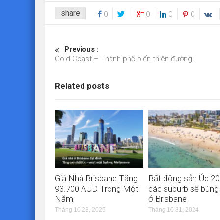
share
0
0
0
0
Previous :
Gold Coast – Thành phố biển thiên đường!
Related posts
Giá Nhà Brisbane Tăng
Bất động sản Úc 20
93.700 AUD Trong Một
các suburb sẽ bùng
Năm
ở Brisbane
Tháng 10 23, 2025
Tháng 10 31, 2024