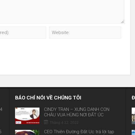
BÁO CHÍ NÓI VỀ CHÚNG TÔI
Đ
24
CINDY TRẦN – XỨNG DANH CON
CHÁU VUA HÙNG NƠI ĐẤT ÚC
Tháng 4 12, 2022
5
CEO Thiên Đường Đất Úc trả lời tạp