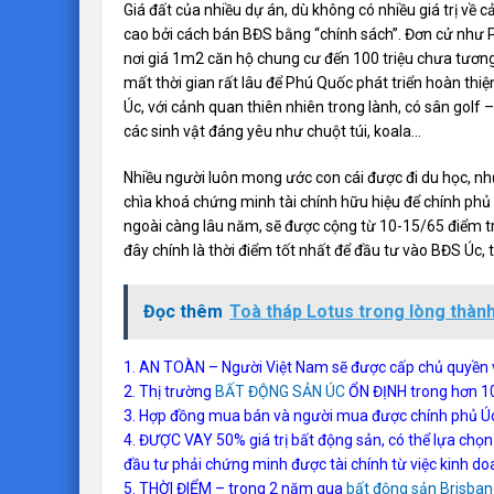
Giá đất của nhiều dự án, dù không có nhiều giá trị về 
cao bởi cách bán BĐS bằng “chính sách”. Đơn cử như 
nơi giá 1m2 căn hộ chung cư đến 100 triệu chưa tương 
mất thời gian rất lâu để Phú Quốc phát triển hoàn thiện
Úc, với cảnh quan thiên nhiên trong lành, có sân gol
các sinh vật đáng yêu như chuột túi, koala…
Nhiều người luôn mong ước con cái được đi du học, nh
chìa khoá chứng minh tài chính hữu hiệu để chính ph
ngoài càng lâu năm, sẽ được cộng từ 10-15/65 điểm t
đây chính là thời điểm tốt nhất để đầu tư vào BĐS Úc, t
Đọc thêm
Toà tháp Lotus trong lòng thàn
1. AN TOÀN – Người Việt Nam sẽ được cấp chủ quyền vĩ
2. Thị trường
BẤT ĐỘNG SẢN ÚC
ỔN ĐỊNH trong hơn 1
3. Hợp đồng mua bán và người mua được chính phủ Úc
4. ĐƯỢC VAY 50% giá trị bất động sản, có thể lựa chọn t
đầu tư phải chứng minh được tài chính từ việc kinh do
5. THỜI ĐIỂM – trong 2 năm qua
bất động sản Brisba