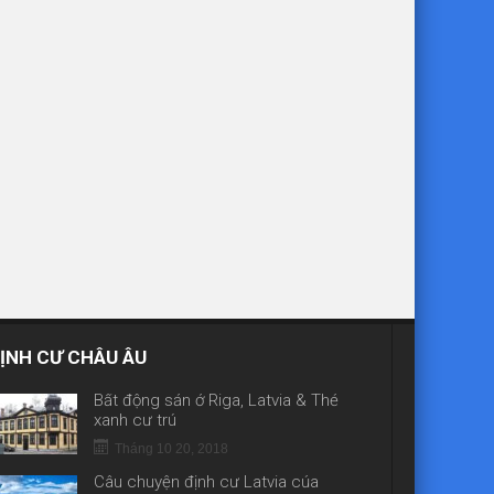
ỊNH CƯ CHÂU ÂU
Bất động sản ở Riga, Latvia & Thẻ
xanh cư trú
Tháng 10 20, 2018
Câu chuyện định cư Latvia của