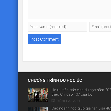
CHƯƠNG TRÌNH DU HỌC ÚC
Úc ưu tiên cấp visa du học năm 20
theo Chỉ đạo 107 của bộ
Tháng 1 29, 2024
Các ngành học giúp gia hạn visa 48