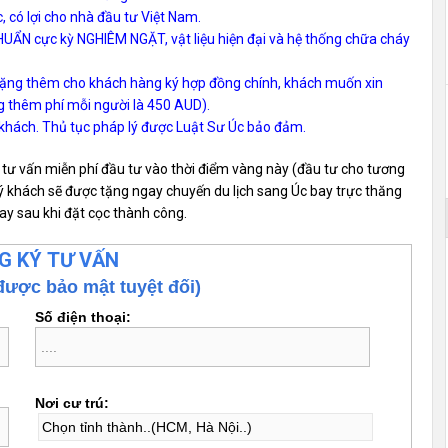
 có lợi cho nhà đầu tư Việt Nam.
UẨN cực kỳ NGHIÊM NGẶT, vật liệu hiện đại và hệ thống chữa cháy
ặng thêm cho khách hàng ký hợp đồng chính, khách muốn xin
g thêm phí mỗi người là 450 AUD).
hách. Thủ tục pháp lý được Luật Sư Úc bảo đảm.
 tư vấn miễn phí đầu tư vào thời điểm vàng này (đầu tư cho tương
ý khách sẽ được tặng ngay chuyến du lịch sang Úc bay trực thăng
gay sau khi đặt cọc thành công.
G KÝ TƯ VẤN
được bảo mật tuyệt đối)
Số điện thoại:
Nơi cư trú: