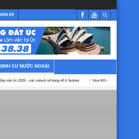
BẢN ĐỒ
ĐỊNH CƯ NƯỚC NGOÀI
25 – các suburb sẽ bùng nổ ở Sydney
Visa 403 nông nghiệp Úc
Visa 482 kế