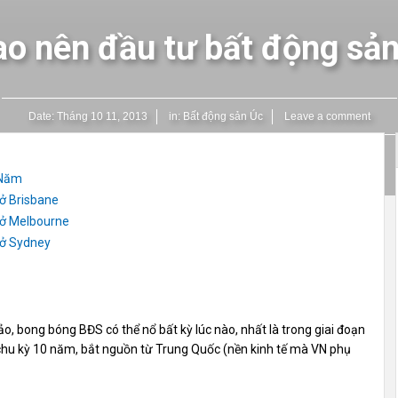
ao nên đầu tư bất động sả
Date:
Tháng 10 11, 2013
in:
Bất động sản Úc
Leave a comment
 Năm
 ở Brisbane
 ở Melbourne
 ở Sydney
o, bong bóng BĐS có thể nổ bất kỳ lúc nào, nhất là trong giai đoạn
 chu kỳ 10 năm, bắt nguồn từ Trung Quốc (nền kinh tế mà VN phụ