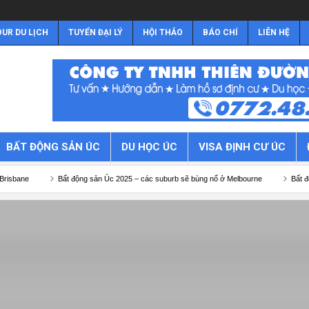
UR DU LỊCH
TUYỂN ĐẠI LÝ
HỘI THẢO
BÁO CHÍ
LIÊN HỆ
BẤT ĐỘNG SẢN ÚC
DU HỌC ÚC
VISA ĐỊNH CƯ ÚC
Bất động sản Úc 2025 – các suburb sẽ bùng nổ ở Melbourne
Bất động sản Úc 20