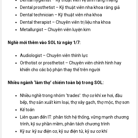
Dental prosthetist – Kỹ thuật viên nha khoa răng giả
Dental technician – Kỹ thuật viên nha khoa
Dental therapist – Chuyên viên trị liệu nha khoa
Metallurgist – Chuyên viên luyện kim
Nghề mới thêm vào SOL từ ngày 1/7:
Audiologist – Chuyên viên thính lực
Orthotist or prosthetist – Chuyên viên chỉnh hình hay
khiến cho
các
bộ phận
thay thế trên người
Nhiều ngành ‘làm thợ’ chiếm
toàn bộ
trong SOL:
Nhiều nghề trong nhóm ‘trades’: thợ cơ khí xe hơi, đầu
bếp, thợ
sản xuất
kim loại, thợ xây gạch, thợ mộc, thợ sơn
Kế toán
Liên quan
đến
IT:
phân tích
hệ thống,
vững mạnh
chương
trình, kỹ sư phần mềm,
phân tách
chương trình
Kỹ sư: kỹ sư điện cơ, kỹ sư điện tử, kỹ sư cơ khí