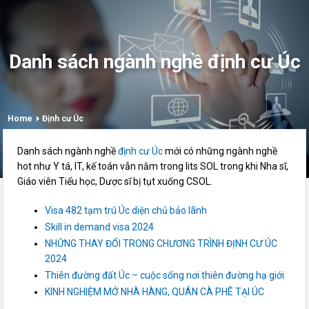
Danh sách ngành nghề định cư Úc
Home
Định cư Úc
Danh sách ngành nghề
định cư Úc
mới
có
những
ngành nghề
hot như Y tá, IT, kế toán vẫn nằm trong lits SOL trong
khi
Nha sĩ,
Giáo viên Tiểu học, Dược sĩ bị tụt xuống CSOL.
Visa 482 tạm trú Úc diện chủ bảo lãnh
Skill in demand visa 2024
NHỮNG THAY ĐỔI TRONG CHƯƠNG TRÌNH ĐỊNH CƯ ÚC
2024
Thiên đường đất Úc – cuộc sống nơi thiên đường hạ giới
KINH NGHIỆM MỞ NHÀ HÀNG, QUÁN CÀ PHÊ TẠI ÚC