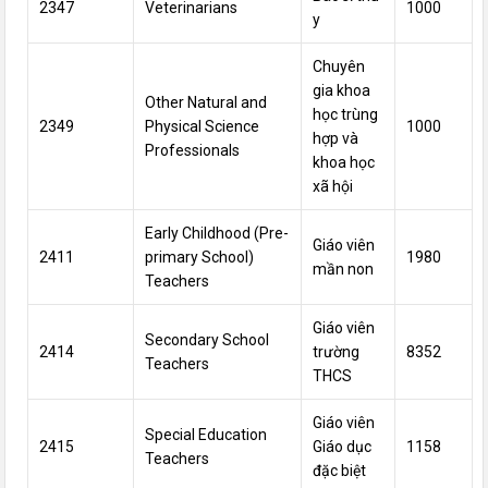
2347
Veterinarians
1000
y
Chuyên
gia
khoa
Other Natural and
học
trùng
2349
Physical Science
1000
hợp
và
Professionals
khoa học
xã hội
Early Childhood (Pre-
Giáo viên
2411
primary School)
1980
mần non
Teachers
Giáo viên
Secondary School
2414
trường
8352
Teachers
THCS
Giáo viên
Special Education
2415
Giáo dục
1158
Teachers
đặc biệt