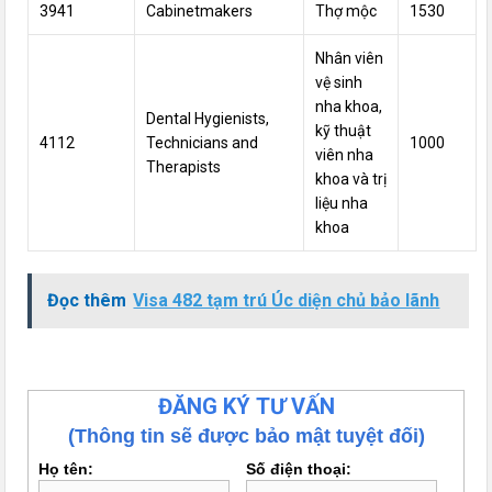
3941
Cabinetmakers
Thợ mộc
1530
Nhân viên
vệ sinh
nha khoa,
Dental Hygienists,
kỹ thuật
4112
Technicians and
1000
viên nha
Therapists
khoa và trị
liệu nha
khoa
Đọc thêm
Visa 482 tạm trú Úc diện chủ bảo lãnh
ĐĂNG KÝ TƯ VẤN
(Thông tin sẽ được bảo mật tuyệt đối)
Họ tên:
Số điện thoại: