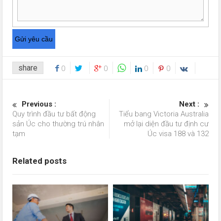
share
0
0
0
0
Previous :
Next :
Quy trình đầu tư bất động
Tiểu bang Victoria Australia
sản Úc cho thường trú nhân
mở lại diện đầu tư định cư
tạm
Úc visa 188 và 132
Related posts