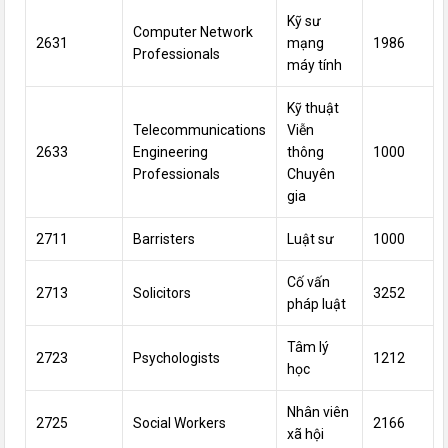
Kỹ sư
Computer Network
2631
mạng
1986
Professionals
máy tính
Kỹ thuật
Telecommunications
Viễn
2633
Engineering
thông
1000
Professionals
Chuyên
gia
2711
Barristers
Luật sư
1000
Cố vấn
2713
Solicitors
3252
pháp luật
Tâm lý
2723
Psychologists
1212
học
Nhân viên
2725
Social Workers
2166
xã hội