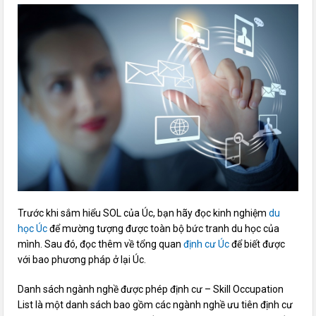
Trước
khi
sắm
hiểu SOL của Úc, bạn hãy đọc kinh nghiệm
du
học Úc
để
mường tượng
được
toàn bộ
bức tranh du học của
mình. Sau đó, đọc thêm về tổng quan
định cư Úc
để biết được
với
bao
phương pháp
ở lại Úc.
Danh sách ngành nghề được phép định cư – Skill Occupation
List là
một
danh sách bao gồm
các
ngành nghề ưu tiên định cư