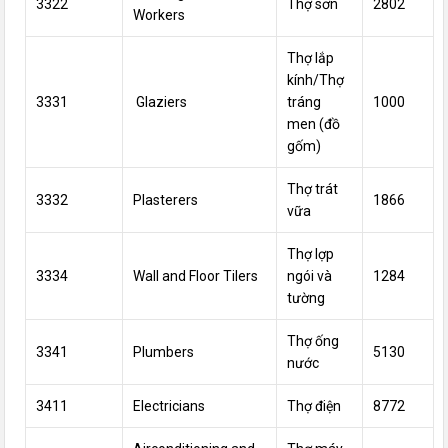
3322
Thợ sơn
2802
Workers
Thợ lắp
kính/Thợ
3331
Glaziers
tráng
1000
men (đồ
gốm)
Thợ trát
3332
Plasterers
1866
vữa
Thợ lợp
3334
Wall and Floor Tilers
ngói và
1284
tường
Thợ ống
3341
Plumbers
5130
nước
3411
Electricians
Thợ điện
8772