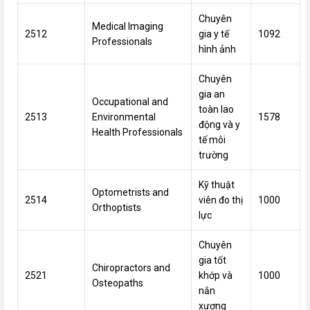
Chuyên
Medical Imaging
2512
gia y tế
1092
Professionals
hình ảnh
Chuyên
gia an
Occupational and
toàn
lao
2513
Environmental
1578
động
và y
Health Professionals
tế môi
trường
Kỹ thuật
Optometrists and
2514
viên đo thị
1000
Orthoptists
lực
Chuyên
gia
tốt
Chiropractors and
2521
khớp và
1000
Osteopaths
nắn
xương