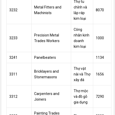
Thợ
tu
Metal Fitters and
chỉnh
và
3232
8070
Machinists
lắp ráp
kim loại
Công
Precision Metal
nhân
kinh
3233
1000
Trades Workers
doanh
kim loại
3241
Panelbeaters
1134
Thợ
vật
Bricklayers and
3311
nài
và Thợ
1656
Stonemasons
xây đá
Thợ mộc
Carpenters and
3312
và đồ gỗ
7290
Joiners
gia dụng
Painting Trades