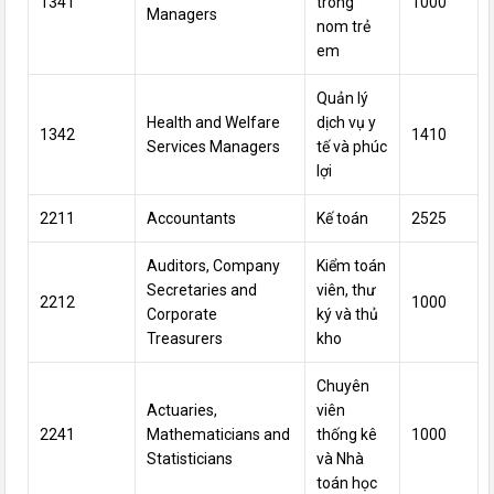
1341
trông
1000
Managers
nom
trẻ
em
Quản lý
Health and Welfare
dịch vụ y
1342
1410
Services Managers
tế và phúc
lợi
2211
Accountants
Kế toán
2525
Auditors, Company
Kiểm toán
Secretaries and
viên, thư
2212
1000
Corporate
ký và thủ
Treasurers
kho
Chuyên
Actuaries,
viên
2241
Mathematicians and
thống kê
1000
Statisticians
và Nhà
toán học