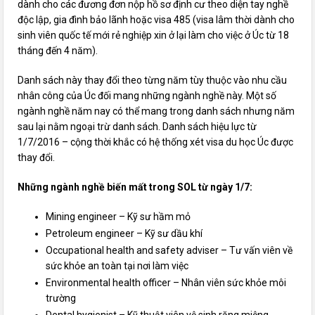
dành cho
các
đương đơn nộp
hồ sơ
định cư theo diện tay nghề
độc lập, gia đình bảo lãnh hoặc visa 485 (visa
lâm thời
dành cho
sinh viên quốc tế mới
rẻ
nghiệp xin ở lại
làm cho
việc ở Úc từ 18
tháng
đến
4 năm).
Danh sách này
thay đổi
theo từng năm tùy thuộc vào nhu cầu
nhân công
của Úc đối
mang
những
ngành nghề này. Một số
ngành nghề năm nay
có
thể
mang
trong danh sách nhưng năm
sau lại nằm
ngoại trừ
danh sách. Danh sách hiệu lực từ
1/7/2016 –
cộng
thời khắc
có
hệ thống xét visa du học Úc được
thay đổi.
Những ngành nghề biến mất trong SOL từ ngày 1/7:
Mining engineer – Kỹ sư hầm mỏ
Petroleum engineer – Kỹ sư dầu khí
Occupational health and safety adviser – Tư vấn viên về
sức khỏe an toàn tại nơi
làm
việc
Environmental health officer – Nhân viên sức khỏe môi
trường
Dental hygienist – Kỹ thuật viên vệ sinh răng miệng