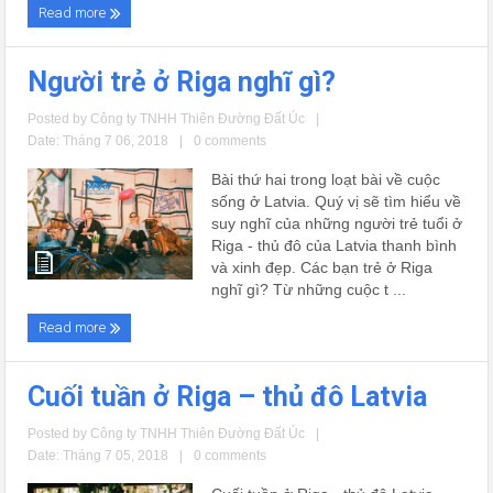
Read more
Người trẻ ở Riga nghĩ gì?
Posted by
Công ty TNHH Thiên Đường Đất Úc
|
Date: Tháng 7 06, 2018
|
0 comments
Bài thứ hai trong loạt bài về cuộc
sống ở Latvia. Quý vị sẽ tìm hiểu về
suy nghĩ của những người trẻ tuổi ở
Riga - thủ đô của Latvia thanh bình
và xinh đẹp. Các bạn trẻ ở Riga
nghĩ gì? Từ những cuộc t ...
Read more
Cuối tuần ở Riga – thủ đô Latvia
Posted by
Công ty TNHH Thiên Đường Đất Úc
|
Date: Tháng 7 05, 2018
|
0 comments