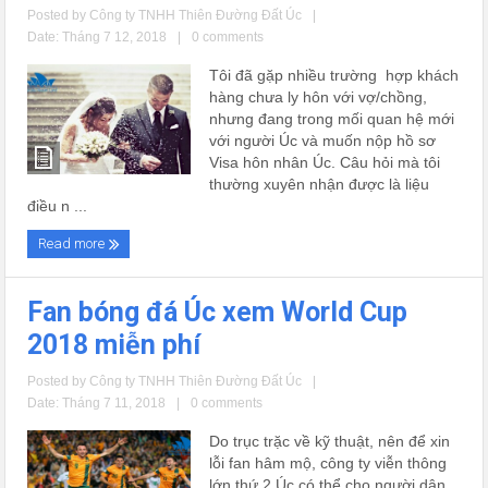
Posted by
Công ty TNHH Thiên Đường Đất Úc
|
Date: Tháng 7 12, 2018
|
0 comments
Tôi đã gặp nhiều trường hợp khách
hàng chưa ly hôn với vợ/chồng,
nhưng đang trong mối quan hệ mới
với người Úc và muốn nộp hồ sơ
Visa hôn nhân Úc. Câu hỏi mà tôi
thường xuyên nhận được là liệu
điều n ...
Read more
Fan bóng đá Úc xem World Cup
2018 miễn phí
Posted by
Công ty TNHH Thiên Đường Đất Úc
|
Date: Tháng 7 11, 2018
|
0 comments
Do trục trặc về kỹ thuật, nên để xin
lỗi fan hâm mộ, công ty viễn thông
lớn thứ 2 Úc có thể cho người dân