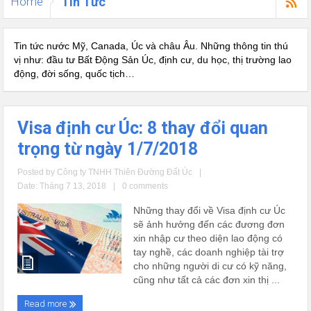
Home
Tin Tức
Tin tức nước Mỹ, Canada, Úc và châu Âu. Những thông tin thú
vị như: đầu tư Bất Động Sản Úc, định cư, du học, thị trường lao
động, đời sống, quốc tịch…
Visa định cư Úc: 8 thay đổi quan
trọng từ ngày 1/7/2018
Posted by
Công ty TNHH Thiên Đường Đất Úc
|
Date: Tháng 7 13, 2018
|
0 comments
Những thay đổi về Visa định cư Úc
sẽ ảnh hưởng đến các đương đơn
xin nhập cư theo diện lao động có
tay nghề, các doanh nghiệp tài trợ
cho những người di cư có kỹ năng,
cũng như tất cả các đơn xin thị ...
Read more