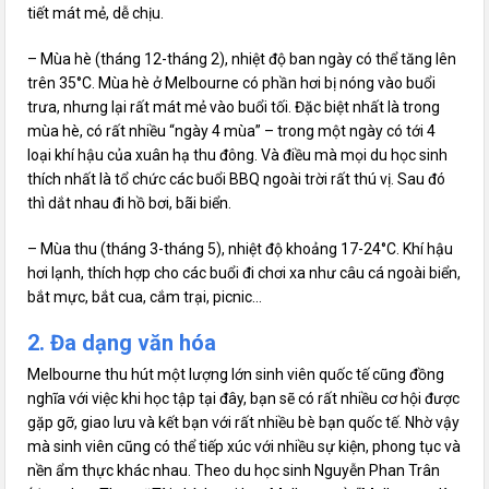
tiết mát mẻ, dễ chịu.
– Mùa hè (tháng 12-tháng 2), nhiệt độ ban ngày có thể tăng lên
trên 35°C. Mùa hè ở Melbourne có phần hơi bị nóng vào buổi
trưa, nhưng lại rất mát mẻ vào buổi tối. Đặc biệt nhất là trong
mùa hè, có rất nhiều “ngày 4 mùa” – trong một ngày có tới 4
loại khí hậu của xuân hạ thu đông. Và điều mà mọi du học sinh
thích nhất là tổ chức các buổi BBQ ngoài trời rất thú vị. Sau đó
thì dắt nhau đi hồ bơi, bãi biển.
– Mùa thu (tháng 3-tháng 5), nhiệt độ khoảng 17-24°C. Khí hậu
hơi lạnh, thích hợp cho các buổi đi chơi xa như câu cá ngoài biển,
bắt mực, bắt cua, cắm trại, picnic…
2. Đa dạng văn hóa
Melbourne thu hút một lượng lớn sinh viên quốc tế cũng đồng
nghĩa với việc khi học tập tại đây, bạn sẽ có rất nhiều cơ hội được
gặp gỡ, giao lưu và kết bạn với rất nhiều bè bạn quốc tế. Nhờ vậy
mà sinh viên cũng có thể tiếp xúc với nhiều sự kiện, phong tục và
nền ẩm thực khác nhau. Theo du học sinh Nguyễn Phan Trân