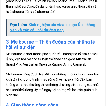
(đang học Thạc sĩ Tài chính Đại học Melbourne): “Melbourne là
thành phố sôi động, đa dạng văn hoá, với sự giao thoa giữa văn
hoá phương đông và phương tây.”
Đọc thêm
Kinh nghiệm xin visa du học Úc, phỏng
vấn và các câu hỏi thường gặp
3. Melbourne – Thiên đường của những lễ
hội và sự kiện
Melbourne là một thành phố quốc tế. Thành phố tổ chức nhiều
lễ hội, văn hóa và các sự kiện thể thao bao gồm Australian
Grand Prix, Australian Open và Racing Spring Carnival.
Melbourne cũng được biết đến với những buổi kịch (kịch nói, hài
kịch…) và chương trình nhạc sống (live music). Tới đây, bạn
không chỉ được thưởng thức những chương trình trong các nhà
hát, sân khấu lộng lẫy mà ngay tại những vỉa hè, các quán pub
bình dân.
4. Giao thông công cộng