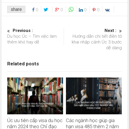
share
0
0
0
0
Previous :
Next :
Du học Úc – Tìm việc làm
Hướng dẫn chi tiết điền tờ
thêm khó hay dễ
khai nhập cảnh Úc 3 bước
dễ dàng
Related posts
Úc ưu tiên cấp visa du học
Các ngành học giúp gia
năm 2024 theo Chỉ đạo
hạn visa 485 thêm 2 năm