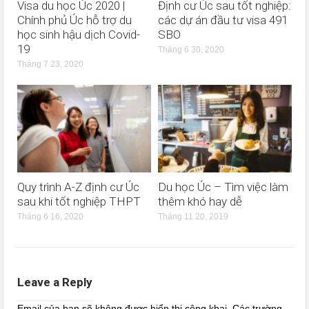
Visa du học Úc 2020 |
Định cư Úc sau tốt nghiệp:
Chính phủ Úc hỗ trợ du
các dự án đầu tư visa 491
học sinh hậu dịch Covid-
SBO
19
Tháng 6 30, 2020
Tháng 7 23, 2020
Quy trình A-Z định cư Úc
Du học Úc – Tìm việc làm
sau khi tốt nghiệp THPT
thêm khó hay dễ
Tháng 6 16, 2020
Tháng 11 20, 2019
Leave a Reply
Email của bạn sẽ không được hiển thị công khai.
Các trường