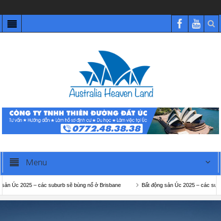
Menu
025 – các suburb sẽ bùng nổ ở Brisbane
Bất động sản Úc 2025 – các suburb sẽ bù