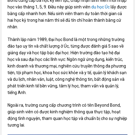
Bond cung cấp ba học kỳ liên tục, chấp nhận sinh viên mới nhập
học vào tháng 1, 5, 9. Điều này giúp sinh viên
du học Úc
lấy được
bằng cấp nhanh hơn. Nếu sinh viên tham dự toàn thời gian cả
hai học kỳ trong hai năm thì sẽ đủ tín chỉ hoàn thành bằng cử
nhân.
Thành lập năm 1989, Đại học Bond là một trong những trường
đào tạo uy tín và chất lượng ở Úc, từng được đánh giá 5 sao về
giảng dạy và học tập bậc đại học. Hiện trường đào tạo hệ đại
học và sau đại học các lĩnh vực: Ngôn ngữ ứng dụng, kiến trúc,
kinh doanh và thương mại, nghiên cứu truyền thông đa phương
tiện, tội phạm học, khoa học sức khỏe và y tế, quản lý khách sạn
và du lịch, nhân văn, luật, công nghệ thông tin, bất động sản và
phát triển kinh tế bền vững, tâm lý học, tham vấn và quản lý,
tiếng Anh.
Ngoài ra, trường cung cấp chương trình có tên Beyond Bond,
giúp sinh viên có được kinh nghiệm thông qua thực tập, hoạt
động tình nguyện, tham quan học tập và chuẩn bị cho sự nghiệp
tương lai.