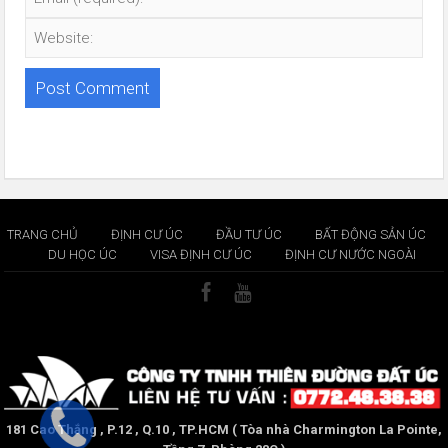
TRANG CHỦ
ĐỊNH CƯ ÚC
ĐẦU TƯ ÚC
BẤT ĐỘNG SẢN ÚC
DU HỌC ÚC
VISA ĐỊNH CƯ ÚC
ĐỊNH CƯ NƯỚC NGOÀI
181 Cao Thắng , P.12 , Q.10 , TP.HCM ( Tòa nhà Charmington La Pointe,