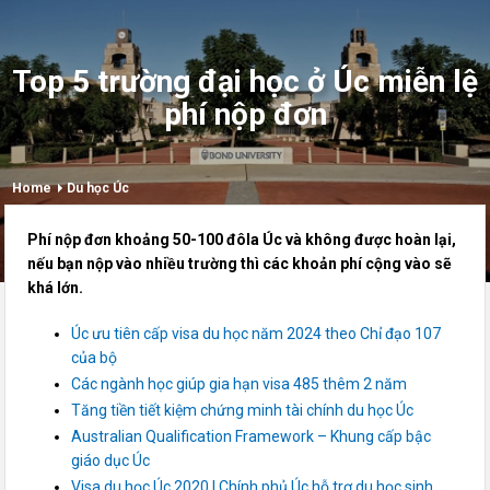
Top 5 trường đại học ở Úc miễn lệ
phí nộp đơn
Home
Du học Úc
Phí nộp đơn khoảng 50-100 đôla Úc và không được hoàn lại,
nếu bạn nộp vào nhiều trường thì các khoản phí cộng vào sẽ
khá lớn.
Úc ưu tiên cấp visa du học năm 2024 theo Chỉ đạo 107
của bộ
Các ngành học giúp gia hạn visa 485 thêm 2 năm
Tăng tiền tiết kiệm chứng minh tài chính du học Úc
Australian Qualification Framework – Khung cấp bậc
giáo dục Úc
Visa du học Úc 2020 | Chính phủ Úc hỗ trợ du học sinh