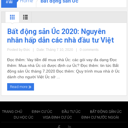
Home
bất động sản Úc
Bất động sản Úc 2020: Nguyên
nhân hấp dẫn các nhà đầu tư Việt
Posted by
Đức
|
Date: Tháng 7 10, 2020
|
0 comments
Đọc thêm: Vay tiền để mua nhà Úc: các gói vay đa dạng Đọc
thêm: Mua nhà Úc có được định cư Úc? Đọc thêm: tin tức Bất
động sản Úc tháng 7.2020 Đọc thêm: Quy trình mua nhà ở Úc
dành cho người Việt Úc sở ...
Read more
TRANG CHỦ
ĐỊNH CƯ ÚC
ĐẦU TƯ ÚC
BẤT ĐỘNG SẢN ÚC
DU HỌC ÚC
VISA ĐỊNH CƯ ÚC
ĐỊNH CƯ NƯỚC NGOÀI