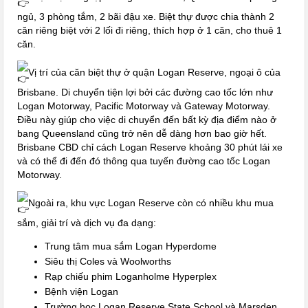
ngủ, 3 phòng tắm, 2 bãi đậu xe. Biệt thự được chia thành 2
căn riêng biệt với 2 lối đi riêng, thích hợp ở 1 căn, cho thuê 1
căn.
Vị trí của căn biệt thự ở quận Logan Reserve, ngoại ô của
Brisbane. Di chuyển tiện lợi bởi các đường cao tốc lớn như
Logan Motorway, Pacific Motorway và Gateway Motorway.
Điều này giúp cho việc di chuyển đến bất kỳ địa điểm nào ở
bang Queensland cũng trở nên dễ dàng hơn bao giờ hết.
Brisbane CBD chỉ cách Logan Reserve khoảng 30 phút lái xe
và có thể đi đến đó thông qua tuyến đường cao tốc Logan
Motorway.
Ngoài ra, khu vực Logan Reserve còn có nhiều khu mua
sắm, giải trí và dịch vụ đa dạng:
Trung tâm mua sắm Logan Hyperdome
Siêu thị Coles và Woolworths
Rạp chiếu phim Loganholme Hyperplex
Bệnh viện Logan
Trường học Logan Reserve State School và Marsden