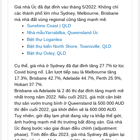
Giá nhà Úc đã đạt đỉnh vào tháng 5/2022. Không chỉ
các thành phố lớn như Sydney, Melbourne, Brisbane
mà nhà đất vùng regional cũng tăng mạnh mẽ.
Sunshine Coast | QLD
Nhà mẫuYarrabilba, Queensland Úc
Biệt thự Loganlea
Biệt thự biển North Shore, Townsville, QLD
Biệt thự Oxley, QLD
Cụ thể, giá nhà ở Sydney đã đạt đỉnh tăng 27.7% từ lúc
Covid bùng nổ. Lần lượt tiếp sau là Melbourne tăng
17.3%, Brisbane 42.7%, Adelaide 44.7%, Perth 25.9%,
Hobart 37.7%.
Brisbane và Adelaide là 2 đô thị đạt đỉnh tăng mạnh mẽ
nhất trong năm 2022. Nếu cuối 2021, giá một căn biệt
thự sân vườn trung bình ở Queensland là 500.000 AUD
thì đến cuối 2022, giá khởi điểm sẽ là 600.000 AUD.
Tuy nhiên, giờ đây lạm phát đang xảy ra khắp thế giới,
ảnh hưởng mạnh mẽ thị trường bất động sản. Giá nhà
Úc đang bước vào giai đoạn điều chỉnh (adjustment
phase). Tính đến đầu 2023, giá nhà Sydney đã giảm lại