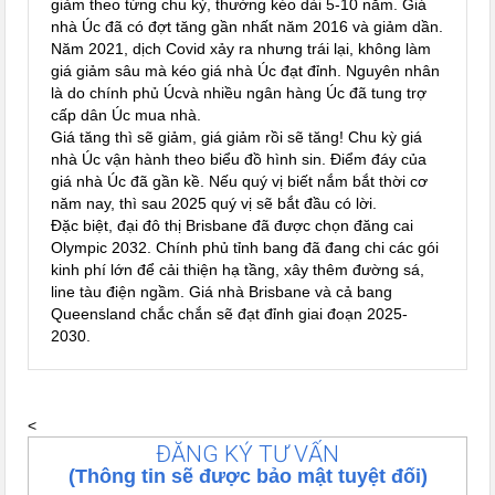
giảm theo từng chu kỳ, thường kéo dài 5-10 năm. Giá
nhà Úc đã có đợt tăng gần nhất năm 2016 và giảm dần.
Năm 2021, dịch Covid xảy ra nhưng trái lại, không làm
giá giảm sâu mà kéo giá nhà Úc đạt đỉnh. Nguyên nhân
là do chính phủ Úcvà nhiều ngân hàng Úc đã tung trợ
cấp dân Úc mua nhà.
Giá tăng thì sẽ giảm, giá giảm rồi sẽ tăng! Chu kỳ giá
nhà Úc vận hành theo biểu đồ hình sin. Điểm đáy của
giá nhà Úc đã gần kề. Nếu quý vị biết nắm bắt thời cơ
năm nay, thì sau 2025 quý vị sẽ bắt đầu có lời.
Đặc biệt, đại đô thị Brisbane đã được chọn đăng cai
Olympic 2032. Chính phủ tỉnh bang đã đang chi các gói
kinh phí lớn để cải thiện hạ tầng, xây thêm đường sá,
line tàu điện ngầm. Giá nhà Brisbane và cả bang
Queensland chắc chắn sẽ đạt đỉnh giai đoạn 2025-
2030.
<
ĐĂNG KÝ TƯ VẤN
(Thông tin sẽ được bảo mật tuyệt đối)