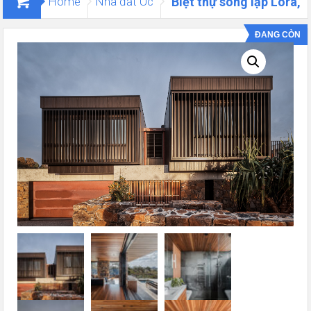
Home
Nhà đất Úc
Biệt thự song lập Lora,
Logan Reserve
ĐANG CÒN