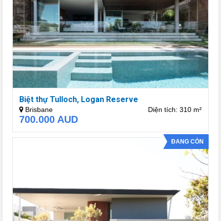
Biệt thự Tulloch, Logan Reserve
Brisbane
Diện tích: 310 m²
700.000
AUD
ĐANG CÒN