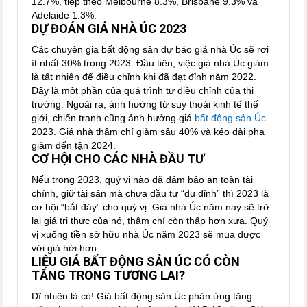
12.7%, tiếp theo Melbourne 8.3%, Brisbane 9.3% và
Adelaide 1.3%.
DỰ ĐOÁN GIÁ NHÀ ÚC 2023
Các chuyên gia bất động sản dự báo giá nhà Úc sẽ rơi
ít nhất 30% trong 2023. Đầu tiên, việc giá nhà Úc giảm
là tất nhiên để điều chỉnh khi đã đạt đỉnh năm 2022.
Đây là một phần của quá trình tự điều chỉnh của thị
trường. Ngoài ra, ảnh hưởng từ suy thoái kinh tế thế
giới, chiến tranh cũng ảnh hưởng giá
bất động sản Úc
2023. Giá nhà thậm chí giảm sâu 40% và kéo dài pha
giảm đến tận 2024.
CƠ HỘI CHO CÁC NHÀ ĐẦU TƯ
Nếu trong 2023, quý vị nào đã đảm bảo an toàn tài
chính, giữ tài sản mà chưa đầu tư “đu đỉnh” thì 2023 là
cơ hội “bắt đáy” cho quý vị. Giá nhà Úc năm nay sẽ trở
lại giá trị thực của nó, thậm chí còn thấp hơn xưa. Quý
vị xuống tiền sở hữu nhà Úc năm 2023 sẽ mua được
với giá hời hơn.
LIỆU GIÁ BẤT ĐỘNG SẢN ÚC CÓ CÒN
TĂNG TRONG TƯƠNG LAI?
Dĩ nhiên là có! Giá bất động sản Úc phản ứng tăng