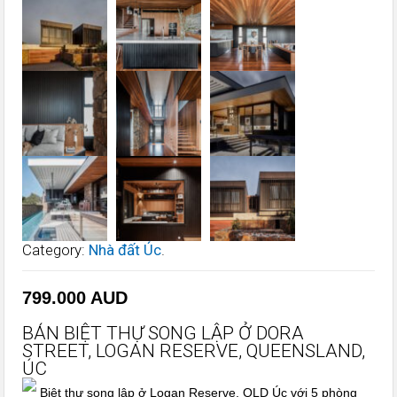
Category:
Nhà đất Úc
.
799.000
AUD
BÁN BIỆT THỰ SONG LẬP Ở DORA
STREET, LOGAN RESERVE, QUEENSLAND,
ÚC
Biệt thự song lập ở Logan Reserve, QLD Úc với 5 phòng