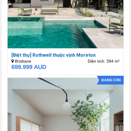
[Biệt thự] Rothwell thuộc vịnh Moreton
Brisbane
Diện tích: 394 m²
699.999
AUD
ĐANG CÒN