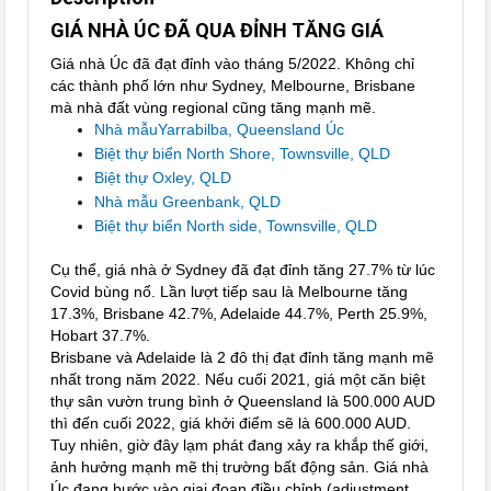
GIÁ NHÀ ÚC ĐÃ QUA ĐỈNH TĂNG GIÁ
Giá nhà Úc đã đạt đỉnh vào tháng 5/2022. Không chỉ
các thành phố lớn như Sydney, Melbourne, Brisbane
mà nhà đất vùng regional cũng tăng mạnh mẽ.
Nhà mẫuYarrabilba, Queensland Úc
Biệt thự biển North Shore, Townsville, QLD
Biệt thự Oxley, QLD
Nhà mẫu Greenbank, QLD
Biệt thự biển North side, Townsville, QLD
Cụ thể, giá nhà ở Sydney đã đạt đỉnh tăng 27.7% từ lúc
Covid bùng nổ. Lần lượt tiếp sau là Melbourne tăng
17.3%, Brisbane 42.7%, Adelaide 44.7%, Perth 25.9%,
Hobart 37.7%.
Brisbane và Adelaide là 2 đô thị đạt đỉnh tăng mạnh mẽ
nhất trong năm 2022. Nếu cuối 2021, giá một căn biệt
thự sân vườn trung bình ở Queensland là 500.000 AUD
thì đến cuối 2022, giá khởi điểm sẽ là 600.000 AUD.
Tuy nhiên, giờ đây lạm phát đang xảy ra khắp thế giới,
ảnh hưởng mạnh mẽ thị trường bất động sản. Giá nhà
Úc đang bước vào giai đoạn điều chỉnh (adjustment