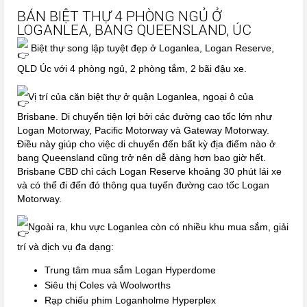
BÁN BIỆT THỰ 4 PHÒNG NGỦ Ở
LOGANLEA, BANG QUEENSLAND, ÚC
Biệt thự song lập tuyệt đẹp ở Loganlea, Logan Reserve,
QLD Úc với 4 phòng ngủ, 2 phòng tắm, 2 bãi đậu xe.
Vị trí của căn biệt thự ở quận Loganlea, ngoại ô của
Brisbane. Di chuyển tiện lợi bởi các đường cao tốc lớn như
Logan Motorway, Pacific Motorway và Gateway Motorway.
Điều này giúp cho việc di chuyển đến bất kỳ địa điểm nào ở
bang Queensland cũng trở nên dễ dàng hơn bao giờ hết.
Brisbane CBD chỉ cách Logan Reserve khoảng 30 phút lái xe
và có thể đi đến đó thông qua tuyến đường cao tốc Logan
Motorway.
Ngoài ra, khu vực Loganlea còn có nhiều khu mua sắm, giải
trí và dịch vụ đa dạng:
Trung tâm mua sắm Logan Hyperdome
Siêu thị Coles và Woolworths
Rạp chiếu phim Loganholme Hyperplex