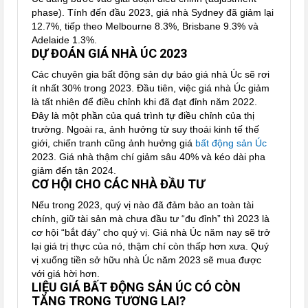
phase). Tính đến đầu 2023, giá nhà Sydney đã giảm lại
12.7%, tiếp theo Melbourne 8.3%, Brisbane 9.3% và
Adelaide 1.3%.
DỰ ĐOÁN GIÁ NHÀ ÚC 2023
Các chuyên gia bất động sản dự báo giá nhà Úc sẽ rơi
ít nhất 30% trong 2023. Đầu tiên, việc giá nhà Úc giảm
là tất nhiên để điều chỉnh khi đã đạt đỉnh năm 2022.
Đây là một phần của quá trình tự điều chỉnh của thị
trường. Ngoài ra, ảnh hưởng từ suy thoái kinh tế thế
giới, chiến tranh cũng ảnh hưởng giá
bất động sản Úc
2023. Giá nhà thậm chí giảm sâu 40% và kéo dài pha
giảm đến tận 2024.
CƠ HỘI CHO CÁC NHÀ ĐẦU TƯ
Nếu trong 2023, quý vị nào đã đảm bảo an toàn tài
chính, giữ tài sản mà chưa đầu tư “đu đỉnh” thì 2023 là
cơ hội “bắt đáy” cho quý vị. Giá nhà Úc năm nay sẽ trở
lại giá trị thực của nó, thậm chí còn thấp hơn xưa. Quý
vị xuống tiền sở hữu nhà Úc năm 2023 sẽ mua được
với giá hời hơn.
LIỆU GIÁ BẤT ĐỘNG SẢN ÚC CÓ CÒN
TĂNG TRONG TƯƠNG LAI?