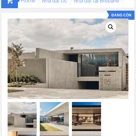
Home
Nhà đất Úc
Nhà đất tại Brisbane
Biệt thự Loganlea
ĐANG CÒN