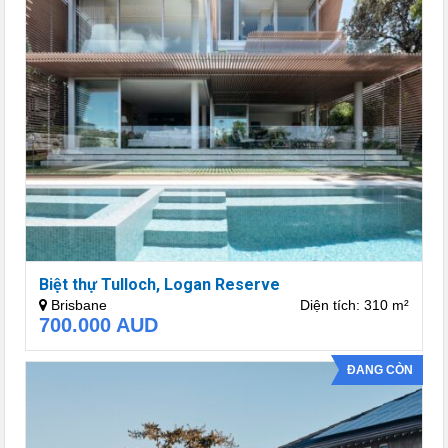
Biệt thự Tulloch, Logan Reserve
Brisbane
Diện tích: 310 m²
700.000
AUD
ĐANG CÒN