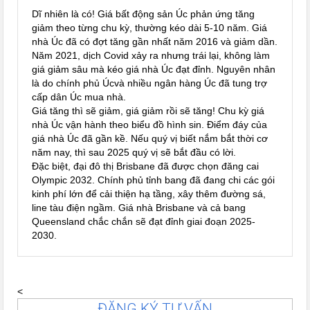
Dĩ nhiên là có! Giá bất động sản Úc phản ứng tăng
giảm theo từng chu kỳ, thường kéo dài 5-10 năm. Giá
nhà Úc đã có đợt tăng gần nhất năm 2016 và giảm dần.
Năm 2021, dịch Covid xảy ra nhưng trái lại, không làm
giá giảm sâu mà kéo giá nhà Úc đạt đỉnh. Nguyên nhân
là do chính phủ Úcvà nhiều ngân hàng Úc đã tung trợ
cấp dân Úc mua nhà.
Giá tăng thì sẽ giảm, giá giảm rồi sẽ tăng! Chu kỳ giá
nhà Úc vận hành theo biểu đồ hình sin. Điểm đáy của
giá nhà Úc đã gần kề. Nếu quý vị biết nắm bắt thời cơ
năm nay, thì sau 2025 quý vị sẽ bắt đầu có lời.
Đặc biệt, đại đô thị Brisbane đã được chọn đăng cai
Olympic 2032. Chính phủ tỉnh bang đã đang chi các gói
kinh phí lớn để cải thiện hạ tầng, xây thêm đường sá,
line tàu điện ngầm. Giá nhà Brisbane và cả bang
Queensland chắc chắn sẽ đạt đỉnh giai đoạn 2025-
2030.
<
ĐĂNG KÝ TƯ VẤN