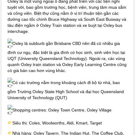
Oxley là một vùng ngoại ô đang phát triển với các tiện nghi
tuyệt vời, bao gồm trường học, bệnh viện, trung tâm mua sắm
và công viên. Biệt thự cũng nằm ở vị trí thuận tiện gần các
đường cao tốc chính Bruce Highway và South East Busway và
tàu điện ngầm ở Oxley Train station và xe buýt tại Oxley bus
interchage.
Oxley là subburb gần Brisbane CBD nên đã có nhiều gia
đình cư ngụ, đặc biệt là gia đình có học sinh, sinh viên học tại
UQT (University Queensland Technology). Ngoài ra, các vùng
quanh Oxley train station và Oxley Early Learning Centre cũng
có giá bán cao hơn vùng khác.
Có các trường nằm trong khoảng cách đi bộ từ nhà, bao
gồm Trường Oxley State High School và đại học Queensland
University of Technology (QUT)
Shopping centres: Oxley Town Centre, Oxley Village
Siêu thị: Coles, Woolworths, Aldi, Kmart, Target
Nhà hàng: Oxley Tavern, The Indian Hut, The Coffee Club,