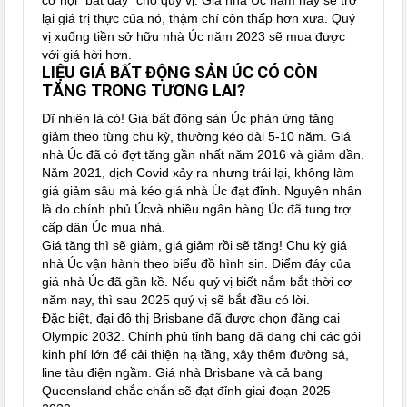
lại giá trị thực của nó, thậm chí còn thấp hơn xưa. Quý
vị xuống tiền sở hữu nhà Úc năm 2023 sẽ mua được
với giá hời hơn.
LIỆU GIÁ BẤT ĐỘNG SẢN ÚC CÓ CÒN
TĂNG TRONG TƯƠNG LAI?
Dĩ nhiên là có! Giá bất động sản Úc phản ứng tăng
giảm theo từng chu kỳ, thường kéo dài 5-10 năm. Giá
nhà Úc đã có đợt tăng gần nhất năm 2016 và giảm dần.
Năm 2021, dịch Covid xảy ra nhưng trái lại, không làm
giá giảm sâu mà kéo giá nhà Úc đạt đỉnh. Nguyên nhân
là do chính phủ Úcvà nhiều ngân hàng Úc đã tung trợ
cấp dân Úc mua nhà.
Giá tăng thì sẽ giảm, giá giảm rồi sẽ tăng! Chu kỳ giá
nhà Úc vận hành theo biểu đồ hình sin. Điểm đáy của
giá nhà Úc đã gần kề. Nếu quý vị biết nắm bắt thời cơ
năm nay, thì sau 2025 quý vị sẽ bắt đầu có lời.
Đặc biệt, đại đô thị Brisbane đã được chọn đăng cai
Olympic 2032. Chính phủ tỉnh bang đã đang chi các gói
kinh phí lớn để cải thiện hạ tầng, xây thêm đường sá,
line tàu điện ngầm. Giá nhà Brisbane và cả bang
Queensland chắc chắn sẽ đạt đỉnh giai đoạn 2025-