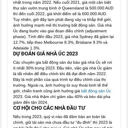
nhất trong năm 2022. Nếu cuối 2021, giá một căn biệt
thự sân vườn trung bình ở Queensland là 500.000 AUD
thì đến cuối 2022, giá khởi điểm sẽ là 600.000 AUD.
Tuy nhiên, giờ đây lạm phát đang xảy ra khắp thế giới,
ảnh hưởng mạnh mẽ thị trường bất động sản. Giá nhà
Úc đang bước vào giai đoạn điều chỉnh (adjustment
phase). Tính đến đầu 2023, giá nhà Sydney đã giảm lại
12.7%, tiếp theo Melbourne 8.3%, Brisbane 9.3% và
Adelaide 1.3%.
DỰ ĐOÁN GIÁ NHÀ ÚC 2023
Các chuyên gia bất động sản dự báo giá nhà Úc sẽ rơi
ít nhất 30% trong 2023. Đầu tiên, việc giá nhà Úc giảm
là tất nhiên để điều chỉnh khi đã đạt đỉnh năm 2022.
Đây là một phần của quá trình tự điều chỉnh của thị
trường. Ngoài ra, ảnh hưởng từ suy thoái kinh tế thế
giới, chiến tranh cũng ảnh hưởng giá
bất động sản Úc
2023. Giá nhà thậm chí giảm sâu 40% và kéo dài pha
giảm đến tận 2024.
CƠ HỘI CHO CÁC NHÀ ĐẦU TƯ
Nếu trong 2023, quý vị nào đã đảm bảo an toàn tài
chính, giữ tài sản mà chưa đầu tư “đu đỉnh” thì 2023 là
cơ hội “bắt đáy” cho quý vị. Giá nhà Úc năm nay sẽ trở