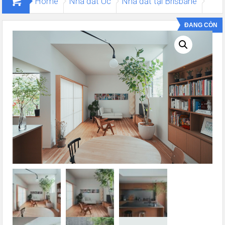
Home
Nhà đất Úc
Nhà đất tại Brisbane
Biệt thự Oxley, QLD
ĐANG CÒN