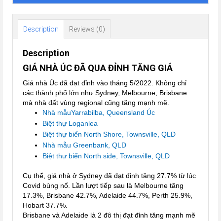
Description
Reviews (0)
Description
GIÁ NHÀ ÚC ĐÃ QUA ĐỈNH TĂNG GIÁ
Giá nhà Úc đã đạt đỉnh vào tháng 5/2022. Không chỉ
các thành phố lớn như Sydney, Melbourne, Brisbane
mà nhà đất vùng regional cũng tăng mạnh mẽ.
Nhà mẫuYarrabilba, Queensland Úc
Biệt thự Loganlea
Biệt thự biển North Shore, Townsville, QLD
Nhà mẫu Greenbank, QLD
Biệt thự biển North side, Townsville, QLD
Cụ thể, giá nhà ở Sydney đã đạt đỉnh tăng 27.7% từ lúc
Covid bùng nổ. Lần lượt tiếp sau là Melbourne tăng
17.3%, Brisbane 42.7%, Adelaide 44.7%, Perth 25.9%,
Hobart 37.7%.
Brisbane và Adelaide là 2 đô thị đạt đỉnh tăng mạnh mẽ