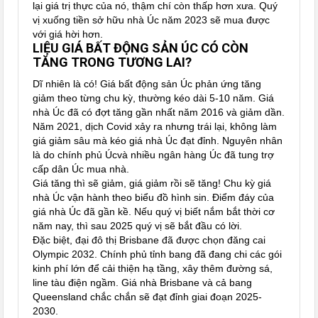
lại giá trị thực của nó, thậm chí còn thấp hơn xưa. Quý
vị xuống tiền sở hữu nhà Úc năm 2023 sẽ mua được
với giá hời hơn.
LIỆU GIÁ BẤT ĐỘNG SẢN ÚC CÓ CÒN
TĂNG TRONG TƯƠNG LAI?
Dĩ nhiên là có! Giá bất động sản Úc phản ứng tăng
giảm theo từng chu kỳ, thường kéo dài 5-10 năm. Giá
nhà Úc đã có đợt tăng gần nhất năm 2016 và giảm dần.
Năm 2021, dịch Covid xảy ra nhưng trái lại, không làm
giá giảm sâu mà kéo giá nhà Úc đạt đỉnh. Nguyên nhân
là do chính phủ Úcvà nhiều ngân hàng Úc đã tung trợ
cấp dân Úc mua nhà.
Giá tăng thì sẽ giảm, giá giảm rồi sẽ tăng! Chu kỳ giá
nhà Úc vận hành theo biểu đồ hình sin. Điểm đáy của
giá nhà Úc đã gần kề. Nếu quý vị biết nắm bắt thời cơ
năm nay, thì sau 2025 quý vị sẽ bắt đầu có lời.
Đặc biệt, đại đô thị Brisbane đã được chọn đăng cai
Olympic 2032. Chính phủ tỉnh bang đã đang chi các gói
kinh phí lớn để cải thiện hạ tầng, xây thêm đường sá,
line tàu điện ngầm. Giá nhà Brisbane và cả bang
Queensland chắc chắn sẽ đạt đỉnh giai đoạn 2025-
2030.