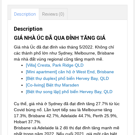
Description
Reviews (0)
Description
GIÁ NHÀ ÚC ĐÃ QUA ĐỈNH TĂNG GIÁ
Giá nhà Úc đã đạt đỉnh vào tháng 5/2022. Không chỉ
các thành phố lớn như Sydney, Melbourne, Brisbane
mà nhà đất vùng regional cũng tăng mạnh mẽ.
[Villa] Cresta, Park Ridge QLD
[Mini apartment] căn hộ ở West End, Brisbane
[Biệt thự duplex] phố biển Hervey Bay, QLD
[Co-living] Biệt thự Marsden
[Biệt thự song lập] phố biển Hervey Bay, QLD
Cụ thể, giá nhà ở Sydney đã đạt đỉnh tăng 27.7% từ lúc
Covid bùng nổ. Lần lượt tiếp sau là Melbourne tăng
17.3%, Brisbane 42.7%, Adelaide 44.7%, Perth 25.9%,
Hobart 37.7%.
Brisbane và Adelaide là 2 đô thị đạt đỉnh tăng mạnh mẽ
nhất trong năm 2022. Nếu cuối 2021, giá một căn biệt