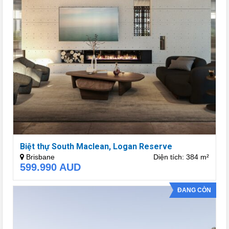
Biệt thự South Maclean, Logan Reserve
Brisbane
Diện tích: 384 m²
599.990
AUD
ĐANG CÒN