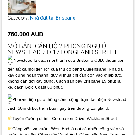
Category:
Nhà đất tại Brisbane
.
760.000
AUD
MỞ BÁN CĂN HỘ 2 PHÒNG NGỦ Ở
NEWSTEAD, SỐ 17 LONGLAND STREET
Newstead là quận nội thành của Brisbane CBD, thuận tiện
đến tất cả mọi tiện ích của thủ đô bang Queensland. Nhà đã
xây dựng hoàn thành, quý vị mua chỉ cần dọn vào ở lập tức,
không cần đợi xây dựng. Cách sân bay Brisbane 15 phút lái
xe, cách Gold Coast 60 phút.
Phương tiện giao thông công cộng: trạm tàu điện Newstead
cách 50m đi bộ, trạm bus ngay trên đường Longland.
Tuyến đường chính: Coronation Drive, Wickham Street
Công viên và vườn: West End là nơi có nhiều công viên và
vườn, bao gồm Công viên West End, Công viên New Farm và