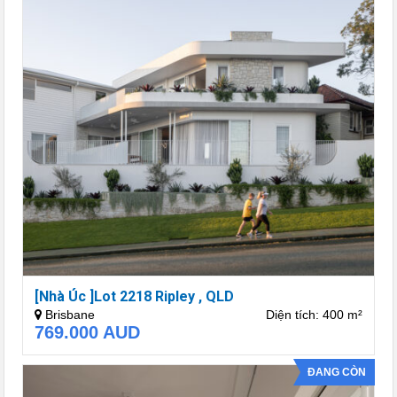
[Nhà Úc ]Lot 2218 Ripley , QLD
Brisbane
Diện tích: 400 m²
769.000
AUD
ĐANG CÒN