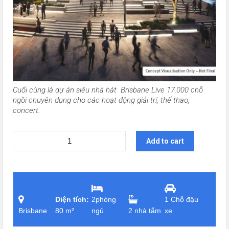
Cuối cùng là dự án siêu nhà hát Brisbane Live 17.000 chỗ
ngồi chuyên dụng cho các hoạt động giải trí, thể thao,
concert.
Add to cart
Diện tích:
2phòng
1 Chỗ đậu
Brisbane
80 m²
ngủ
2 nhà tắm
xe