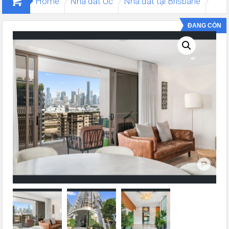
Home
Nhà đất Úc
Nhà đất tại Brisbane
Căn hộ Newstead | Longland street
ĐANG CÒN