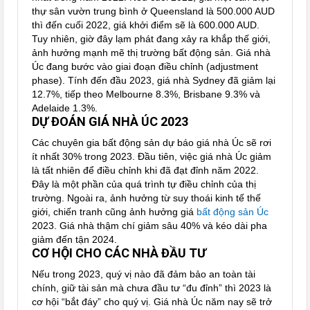
thự sân vườn trung bình ở Queensland là 500.000 AUD
thì đến cuối 2022, giá khởi điểm sẽ là 600.000 AUD.
Tuy nhiên, giờ đây lạm phát đang xảy ra khắp thế giới,
ảnh hưởng mạnh mẽ thị trường bất động sản. Giá nhà
Úc đang bước vào giai đoạn điều chỉnh (adjustment
phase). Tính đến đầu 2023, giá nhà Sydney đã giảm lại
12.7%, tiếp theo Melbourne 8.3%, Brisbane 9.3% và
Adelaide 1.3%.
DỰ ĐOÁN GIÁ NHÀ ÚC 2023
Các chuyên gia bất động sản dự báo giá nhà Úc sẽ rơi
ít nhất 30% trong 2023. Đầu tiên, việc giá nhà Úc giảm
là tất nhiên để điều chỉnh khi đã đạt đỉnh năm 2022.
Đây là một phần của quá trình tự điều chỉnh của thị
trường. Ngoài ra, ảnh hưởng từ suy thoái kinh tế thế
giới, chiến tranh cũng ảnh hưởng giá
bất động sản Úc
2023. Giá nhà thậm chí giảm sâu 40% và kéo dài pha
giảm đến tận 2024.
CƠ HỘI CHO CÁC NHÀ ĐẦU TƯ
Nếu trong 2023, quý vị nào đã đảm bảo an toàn tài
chính, giữ tài sản mà chưa đầu tư “đu đỉnh” thì 2023 là
cơ hội “bắt đáy” cho quý vị. Giá nhà Úc năm nay sẽ trở